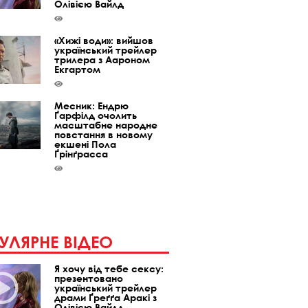
Олівією Вайлд
«Хижі води»: вийшов
український трейлер
трилера з Аароном
Екгартом
Месник: Ендрю
Ґарфілд очолить
масштабне народне
повстання в новому
екшені Пола
Ґрінґрасса
УЛЯРНЕ ВІДЕО
Я хочу від тебе сексу:
презентовано
український трейлер
драми Ґреґґа Аракі з
Олівією Вайлд