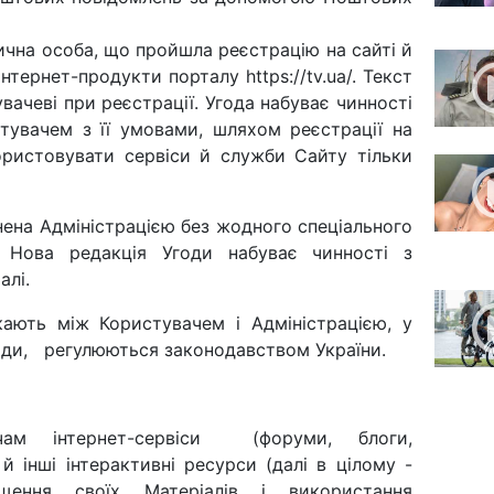
чна особа, що пройшла реєстрацію на сайті й
нтернет-продукти порталу https://tv.ua/. Текст
вачеві при реєстрації. Угода набуває чинності
тувачем з її умовами, шляхом реєстрації на
ористовувати сервіси й служби Сайту тільки
інена Адміністрацією без жодного спеціального
. Нова редакція Угоди набуває чинності з
алі.
кають між Користувачем і Адміністрацією, у
годи, регулюються законодавством України.
ачам інтернет-сервіси (форуми, блоги,
 інші інтерактивні ресурси (далі в цілому -
іщення своїх Матеріалів і використання