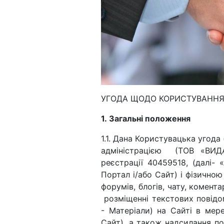
УГОДА ЩОДО КОРИСТУВАНН
1. Загальні положення
1.1. Дана Користувацька угода
адміністрацією (ТОВ «ВИ
реєстрації 40459518, (далі- «
Портал і/або Сайт) і фізично
форумів, блогів, чату, комент
розміщенні текстових повідомл
- Матеріали) на Сайті в мере
Сайт), а також надсилання 