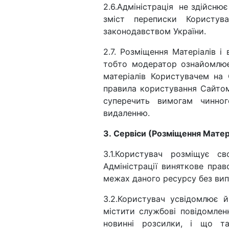
2.6.Адміністрація не здійсню
зміст переписки Користува
законодавством України.
2.7. Розміщення Матеріалів і
тобто модератор ознайомлює
матеріалів Користувачем на
правила користування Сайтом 
суперечить вимогам чинног
видаленню.
3. Сервіси (Розміщення Матер
3.1.Користувач розміщує с
Адміністрації виняткове пра
межах даного ресурсу без вип
3.2.Користувач усвідомлює 
містити службові повідомленн
новинні розсилки, і що т