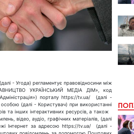
Я
 (далі - Угода) регламентує правовідносини між
ДАВНИЦТВО УКРАЇНСЬКИЙ МЕДІА ДІМ», код
Адміністрація») порталу https://tv.ua/ (далі -
ПОП
ю особою (далі - Користувач) при використанні
арів та інших інтерактивних ресурсів, а також
ень, відео, аудіо, графічних матеріалів, (далі
жі Інтернет за адресою https://tv.ua/ (далі -
поштових повідомлень за допомогою Поштових