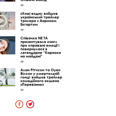
«Хижі води»: вийшов
український трейлер
трилера з Аароном
Екгартом
Співачка NE TA
презентувала сингл
про справжні емоції і
повернулася в
легендарне “Караоке
на майдані”
Алан Рітчсон та Оуен
Вілсон у смертельній
гонці: вийшов трейлер
комедійного екшена
«Перевізник»