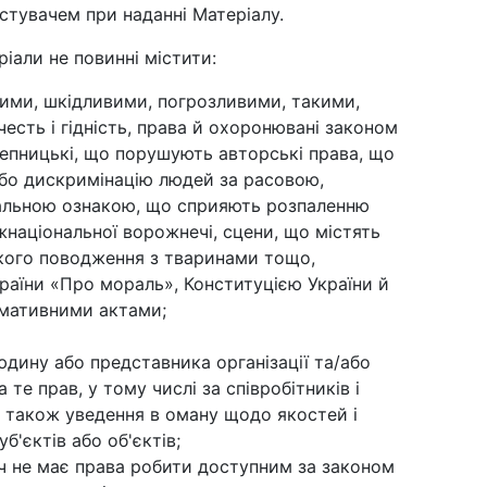
стувачем при наданні Матеріалу.
ріали не повинні містити:
нними, шкідливими, погрозливими, такими,
есть і гідність, права й охоронювані законом
клепницькі, що порушують авторські права, що
або дискримінацію людей за расовою,
іальною ознакою, що сприяють розпаленню
іжнаціональної ворожнечі, сцени, що містять
кого поводження з тваринами тощо,
раїни «Про мораль», Конституцією України й
рмативними актами;
юдину або представника організації та/або
 те прав, у тому числі за співробітників і
 а також уведення в оману щодо якостей і
б'єктів або об'єктів;
ач не має права робити доступним за законом