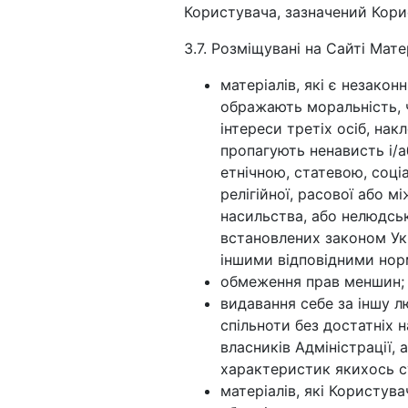
Користувача, зазначений Кори
3.7. Розміщувані на Сайті Мате
матеріалів, які є незако
ображають моральність, ч
інтереси третіх осіб, на
пропагують ненависть і/
етнічною, статевою, соц
релігійної, расової або м
насильства, або нелюдсь
встановлених законом Ук
іншими відповідними но
обмеження прав меншин;
видавання себе за іншу л
спільноти без достатніх на
власників Адміністрації,
характеристик якихось су
матеріалів, які Користув