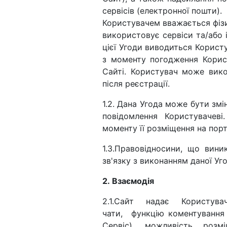
сервісів (електронної пошти).
Користувачем вважається фізи
використовує сервіси та/або і
цієї Угоди виводиться Користу
з моменту погодження Корис
Сайті. Користувач може вик
після реєстрації.
1.2. Дана Угода може бути зм
повідомлення Користувачеві
моменту її розміщення на порт
1.3.Правовідносини, що вини
зв'язку з виконанням даної У
2. Взаємодія
2.1.Сайт надає Користув
чати, функцію коментування й
Сервіс), можливість розм