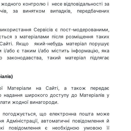
є жодного контролю і несе відповідальності за
чів, за винятком випадків, передбачених
 використання Сервісів є пост-модерованими,
ться з матеріалами після розміщення таких
 Сайті. Якщо який-небудь матеріал порушує
і/або є таким і/або містить інформацію, яка
о законодавства, такий матеріал підлягає
іалів)
вої Матеріали на Сайті, а також передає
во надання широкого доступу до Матеріалів у
лати жодної винагороди.
й погоджується, що електронна пошта може
я Адміністрації, автоматичні повідомлення й
акі повідомлення є необхідною умовою її