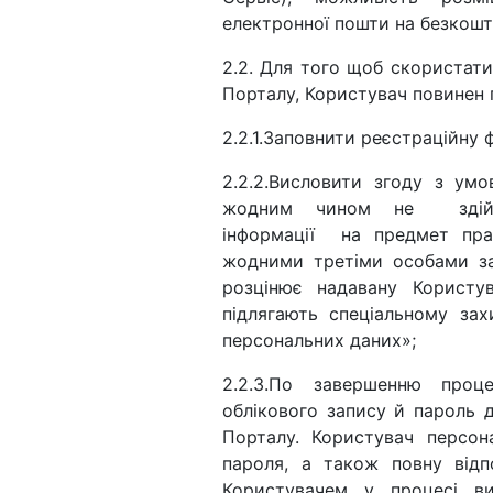
електронної пошти на безкошт
2.2. Для того щоб скористат
Порталу, Користувач повинен 
2.2.1.Заповнити реєстраційну 
2.2.2.Висловити згоду з ум
жодним чином не здійсн
інформації на предмет прав
жодними третіми особами за 
розцінює надавану Користу
підлягають спеціальному за
персональних даних»;
2.2.3.По завершенню проц
облікового запису й пароль 
Порталу. Користувач персон
пароля, а також повну відпо
Користувачем у процесі ви