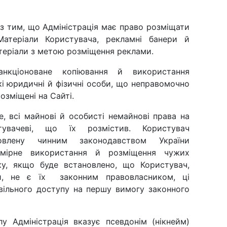
з тим, що Адміністрація має право розміщати
Матеріали Користувача, рекламні банери й
теріали з метою розміщення реклами.
есанкціоноване копіювання й використання
які юридичні й фізичні особи, що неправомочно
озміщені на Сайті.
е, всі майнові й особисті немайнові права на
тувачеві, що їх розмістив. Користувач
влену чинним законодавством України
вомірне використання й розміщення чужих
дку, якщо буде встановлено, що Користувач,
ли, не є їх законним правовласником, ці
 вільного доступу на першу вимогу законного
лу Адміністрація вказує псевдонім (нікнейм)