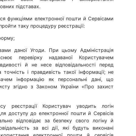
овних підставах.
ися функціями електронної пошти й Сервісами
пройти таку процедуру реєстрації:
форму;
овами даної Угоди. При цьому Адміністрація
ює перевірку надаваної Користувачем
дивості й не несе відповідальності перед
точність і правдивість такої інформації; не
вачем інформацію як персональні дані, що
хисту згідно з Законом України «Про захист
есу реєстрації Користувач уводить логін
для доступу до електронної пошти й Сервісів
ально відповідає за безпеку свого логіну й
відальність за всі дії, які будуть виконані
користання електронної пошти й сервісів