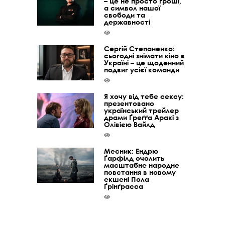
– це не просто гроші,
а символ нашої
свободи та
державності
Сергій Степаненко:
сьогодні знімати кіно в
Україні – це щоденний
подвиг усієї команди
Я хочу від тебе сексу:
презентовано
український трейлер
драми Ґреґґа Аракі з
Олівією Вайлд
Месник: Ендрю
Ґарфілд очолить
масштабне народне
повстання в новому
екшені Пола
Ґрінґрасса