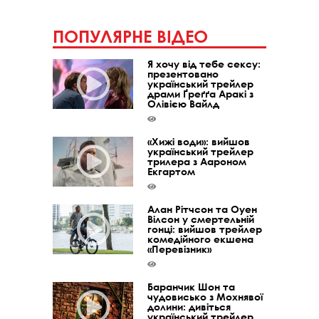
ПОПУЛЯРНЕ ВІДЕО
Я хочу від тебе сексу:
презентовано
український трейлер
драми Ґреґґа Аракі з
Олівією Вайлд
«Хижі води»: вийшов
український трейлер
трилера з Аароном
Екгартом
Алан Рітчсон та Оуен
Вілсон у смертельній
гонці: вийшов трейлер
комедійного екшена
«Перевізник»
Баранчик Шон та
чудовисько з Мохнявої
долини: дивіться
український трейлер