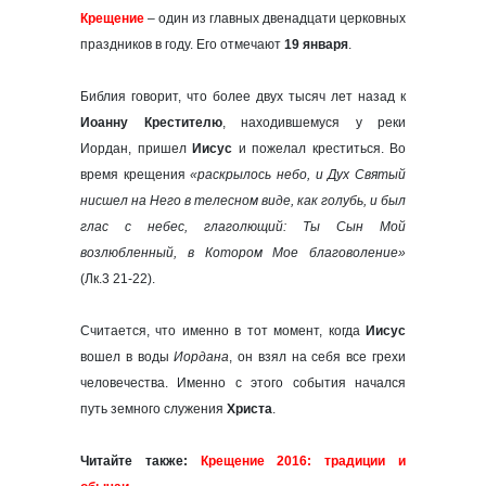
Крещение
– один из главных двенадцати церковных
праздников в году. Его отмечают
19 января
.
Библия говорит, что более двух тысяч лет назад к
Иоанну Крестителю
, находившемуся у реки
Иордан, пришел
Иисус
и пожелал креститься. Во
время крещения
«раскрылось небо, и Дух Святый
нисшел на Него в телесном виде, как голубь, и был
глас с небес, глаголющий: Ты Сын Мой
возлюбленный, в Котором Мое благоволение»
(Лк.3 21-22).
Считается, что именно в тот момент, когда
Иисус
вошел в воды
Иордана
, он взял на себя все грехи
человечества. Именно с этого события начался
путь земного служения
Христа
.
Читайте также:
Крещение 2016: традиции и