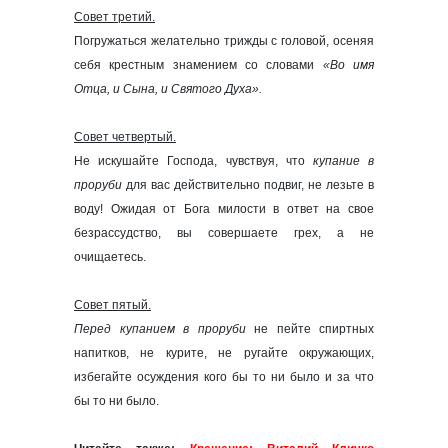
Совет третий.
Погружаться желательно трижды с головой, осеняя
себя крестным знамением со словами
«Во имя
Отца, и Сына, и Святого Духа».
Совет четвертый.
Не искушайте Господа, чувствуя, что
купание в
проруби
для вас действительно подвиг, не лезьте в
воду! Ожидая от Бога милости в ответ на свое
безрассудство, вы совершаете грех, а не
очищаетесь.
Совет пятый.
Перед купанием в проруби
не пейте спиртных
напитков, не курите, не ругайте окружающих,
избегайте осуждения кого бы то ни было и за что
бы то ни было.