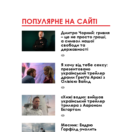
ПОПУЛЯРНЕ НА САЙТІ
Дмитро Чорний: гривня
– це не просто гроші,
а символ нашої
свободи та
державності
Я хочу від тебе сексу:
презентовано
український трейлер
драми Ґреґґа Аракі з
Олівією Вайлд
«Хижі води»: вийшов
український трейлер
трилера з Аароном
Екгартом
Месник: Ендрю
Ґарфілд очолить