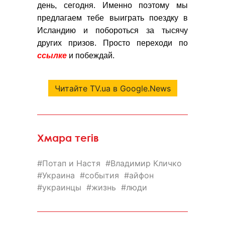
день, сегодня. Именно поэтому мы
предлагаем тебе выиграть поездку в
Исландию и побороться за тысячу
других призов. Просто переходи по
ссылке
и побеждай.
Читайте TV.ua в Google.News
Хмара тегів
Потап и Настя
Владимир Кличко
Украина
события
айфон
украинцы
жизнь
люди