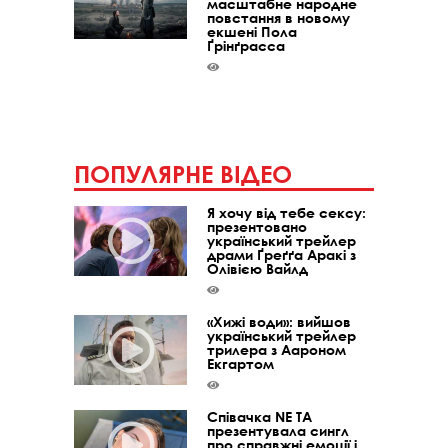
масштабне народне
повстання в новому
екшені Пола
Ґрінґрасса
ПОПУЛЯРНЕ ВІДЕО
Я хочу від тебе сексу:
презентовано
український трейлер
драми Ґреґґа Аракі з
Олівією Вайлд
«Хижі води»: вийшов
український трейлер
трилера з Аароном
Екгартом
Співачка NE TA
презентувала сингл
про справжні емоції і