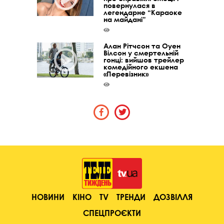
повернулася в
легендарне “Караоке
на майдані”
Алан Рітчсон та Оуен
Вілсон у смертельній
гонці: вийшов трейлер
комедійного екшена
«Перевізник»
НОВИНИ
КІНО
TV
ТРЕНДИ
ДОЗВІЛЛЯ
СПЕЦПРОЄКТИ