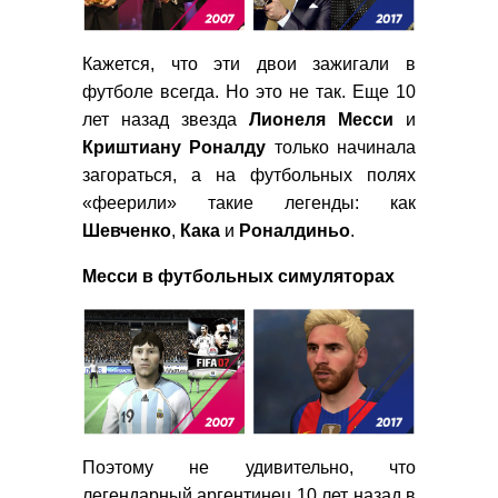
Кажется, что эти двои зажигали в
футболе всегда. Но это не так. Еще 10
лет назад звезда
Лионеля
Месси
и
Криштиану
Роналду
только начинала
загораться, а на футбольных полях
«феерили» такие легенды: как
Шевченко
,
Кака
и
Роналдиньо
.
Месси в футбольных симуляторах
Поэтому не удивительно, что
легендарный аргентинец 10 лет назад в