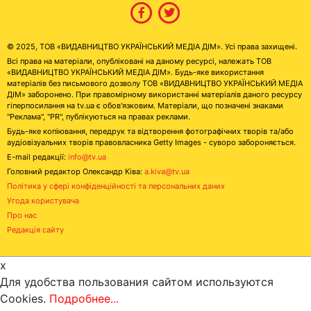
© 2025, ТОВ «ВИДАВНИЦТВО УКРАЇНСЬКИЙ МЕДІА ДІМ». Усі права захищені.
Всі права на матеріали, опубліковані на даному ресурсі, належать ТОВ
«ВИДАВНИЦТВО УКРАЇНСЬКИЙ МЕДІА ДІМ». Будь-яке використання
матеріалів без письмового дозволу ТОВ «ВИДАВНИЦТВО УКРАЇНСЬКИЙ МЕДІА
ДІМ» заборонено. При правомірному використанні матеріалів даного ресурсу
гіперпосилання на tv.ua є обов'язковим. Матеріали, що позначені знаками
"Реклама", "PR", публікуються на правах реклами.
Будь-яке копіювання, передрук та відтворення фотографічних творів та/або
аудіовізуальних творів правовласника Getty Images - суворо забороняється.
E-mail редакції:
info@tv.ua
Головний редактор Олександр Ківа:
a.kiva@tv.ua
Політика у сфері конфіденційності та персональних даних
Угода користувача
Про нас
Редакція сайту
x
Для удобства пользования сайтом используются
Cookies.
Подробнее...