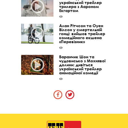
український трейлер
трилера з Аароном
Екгартом
Алан Рітчсон та Оуен
Вілсон у смертельній
гонці: вийшов трейлер
комедійного екшена
«Перевізник»
Баранчик Шон та
чудовисько з Мохнявої
долини: дивіться
український трейлер
анімаційної комедії