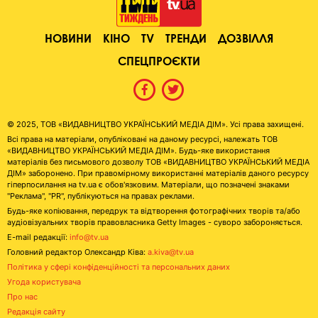
НОВИНИ
КІНО
TV
ТРЕНДИ
ДОЗВІЛЛЯ
СПЕЦПРОЄКТИ
© 2025, ТОВ «ВИДАВНИЦТВО УКРАЇНСЬКИЙ МЕДІА ДІМ». Усі права захищені.
Всі права на матеріали, опубліковані на даному ресурсі, належать ТОВ
«ВИДАВНИЦТВО УКРАЇНСЬКИЙ МЕДІА ДІМ». Будь-яке використання
матеріалів без письмового дозволу ТОВ «ВИДАВНИЦТВО УКРАЇНСЬКИЙ МЕДІА
ДІМ» заборонено. При правомірному використанні матеріалів даного ресурсу
гіперпосилання на tv.ua є обов'язковим. Матеріали, що позначені знаками
"Реклама", "PR", публікуються на правах реклами.
Будь-яке копіювання, передрук та відтворення фотографічних творів та/або
аудіовізуальних творів правовласника Getty Images - суворо забороняється.
E-mail редакції:
info@tv.ua
Головний редактор Олександр Ківа:
a.kiva@tv.ua
Політика у сфері конфіденційності та персональних даних
Угода користувача
Про нас
Редакція сайту