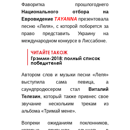
Фаворитка прошлогоднего
Национального отбора на
Евровидение
ТAYANNA
презентовала
песню «Леля», с которой поборется за
право представить Украину на
международном конкурсе в Лиссабоне.
ЧИТАЙТЕ ТАКОЖ
Грэмми-2018: полный список
победителей
Автором слов и музыки песни «Леля»
выступила сама певица, а
саундпродюсером стал
Виталий
Телезин
, который также привнес свое
звучание нескольким трекам из
альбома «Тримай мене».
Вопреки ожиданиям поклонников,