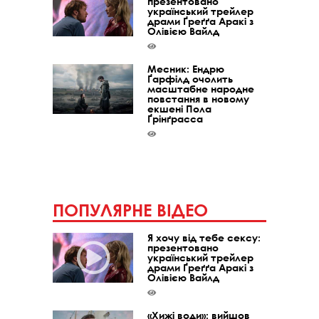
презентовано
український трейлер
драми Ґреґґа Аракі з
Олівією Вайлд
Месник: Ендрю
Ґарфілд очолить
масштабне народне
повстання в новому
екшені Пола
Ґрінґрасса
ПОПУЛЯРНЕ ВІДЕО
Я хочу від тебе сексу:
презентовано
український трейлер
драми Ґреґґа Аракі з
Олівією Вайлд
«Хижі води»: вийшов