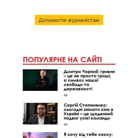
Допомогти журналістам
ПОПУЛЯРНЕ НА САЙТІ
Дмитро Чорний: гривня
– це не просто гроші,
а символ нашої
свободи та
державності
Сергій Степаненко:
сьогодні знімати кіно в
Україні – це щоденний
подвиг усієї команди
Я хочу від тебе сексу: