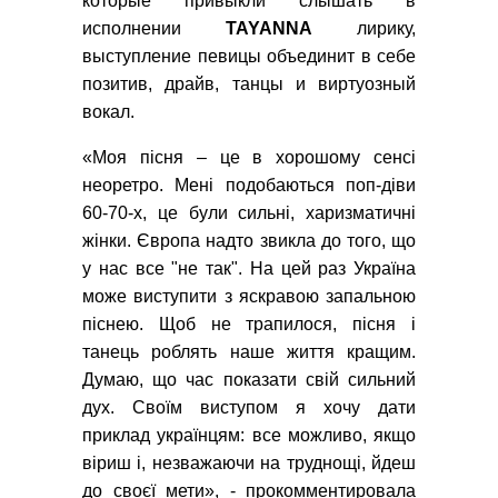
которые привыкли слышать в
исполнении
TAYANNA
лирику,
выступление певицы объединит в себе
позитив, драйв, танцы и виртуозный
вокал.
«Моя пісня – це в хорошому сенсі
неоретро. Мені подобаються поп-діви
60-70-х, це були сильні, харизматичні
жінки. Європа надто звикла до того, що
у нас все "не так". На цей раз Україна
може виступити з яскравою запальною
піснею. Щоб не трапилося, пісня і
танець роблять наше життя кращим.
Думаю, що час показати свій сильний
дух. Своїм виступом я хочу дати
приклад українцям: все можливо, якщо
віриш і, незважаючи на труднощі, йдеш
до своєї мети», - прокомментировала