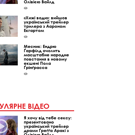
Олівією Вайлд
«Хижі води»: вийшов
український трейлер
трилера з Аароном
Екгартом
Месник: Ендрю
Ґарфілд очолить
масштабне народне
повстання в новому
екшені Пола
Ґрінґрасса
УЛЯРНЕ ВІДЕО
Я хочу від тебе сексу:
презентовано
український трейлер
драми Ґреґґа Аракі з
Олівією Вайлд