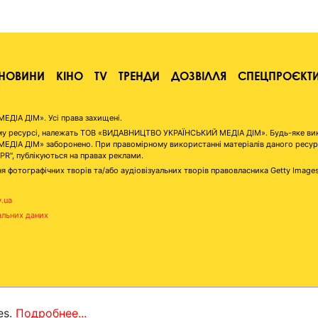
НОВИНИ
КІНО
TV
ТРЕНДИ
ДОЗВІЛЛЯ
СПЕЦПРОЄКТ
ІА ДІМ». Усі права захищені.
аному ресурсі, належать ТОВ «ВИДАВНИЦТВО УКРАЇНСЬКИЙ МЕДІА ДІМ». Будь-яке ви
А ДІМ» заборонено. При правомірному використанні матеріалів даного ресурсу 
"PR", публікуються на правах реклами.
я фотографічних творів та/або аудіовізуальних творів правовласника Getty Image
v.ua
альних даних
es.
Подробнее...