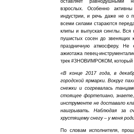
оставляет равнодушными 
взрослых. Особенно активны
индустрии, и речь даже не о 
всеми силами стараются перед
клипы и выпуская синглы. Вся 
пушистых сосен до звенящих к
праздничную атмосферу. Не о
ажиотажа певец-инструменталис
трек #ЗНОВИМРОКОМ, который жд
«В конце 2017 года, в декаб
городской ярмарки. Вокруг па
снежки и согревалась танца
стоящее фортепиано, знаете,
инструменте не доставало клав
наигрывать. Наблюдая за с
хрустящему снегу – у меня род
По словам исполнителя, про