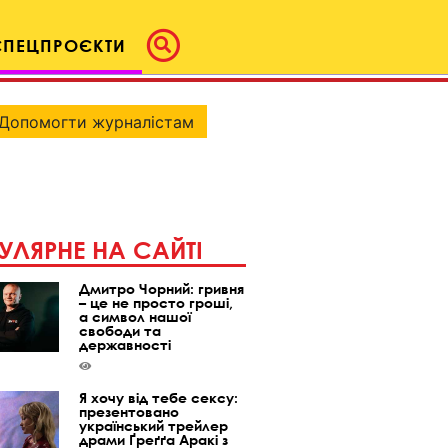
СПЕЦПРОЄКТИ
Допомогти журналістам
УЛЯРНЕ НА САЙТІ
Дмитро Чорний: гривня
– це не просто гроші,
а символ нашої
свободи та
державності
Я хочу від тебе сексу:
презентовано
український трейлер
драми Ґреґґа Аракі з