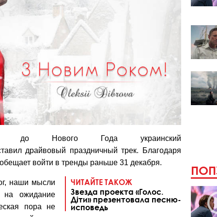
ль до Нового Года украинский
тавил драйвовый праздничный трек. Благодаря
бещает войти в тренды раньше 31 декабря.
ПОП
ЧИТАЙТЕ ТАКОЖ
ог, наши мысли
Звезда проекта «Голос.
я на ожидание
Діти» презентовала песню-
еская пора не
исповедь