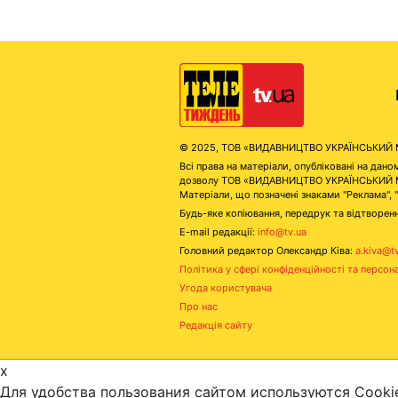
© 2025, ТОВ «ВИДАВНИЦТВО УКРАЇНСЬКИЙ МЕД
Всі права на матеріали, опубліковані на д
дозволу ТОВ «ВИДАВНИЦТВО УКРАЇНСЬКИЙ МЕДІ
Матеріали, що позначені знаками "Реклама", 
Будь-яке копіювання, передрук та відтворенн
E-mail редакції:
info@tv.ua
Головний редактор Олександр Ківа:
a.kiva@t
Політика у сфері конфіденційності та персон
Угода користувача
Про нас
Редакція сайту
x
Для удобства пользования сайтом используются Cooki