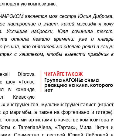
полноценную композицию.
ВИМРОКОМ является моя сестра Юлия Диброва.
ое настроение и знает, какой мэссидж я хочу
м. Услышав наброски, Юля сочинила текст.
ота отняла немало времени, уже и январь
ко решил, что обязательно сделаю релиз в канун
 трек с хэштегом, чтобы вывести праздник в
ЧИТАЙТЕ ТАКОЖ
ksii Dibrova
Группа «АГОНЬ» сняла
не шоу «Голос
реакцию на клип, которого
был в команде
нет
ил Киевскую
ых инструментов, мультиинструменталист (играет
в до маримбы, а также на фортепиано и гитаре).
с топовыми артистами в качестве композитора и
боты с TamerlanAlena, «Тартак», Мила Нитич и
лями. Совместно с сестрой Юлией Дибровой в