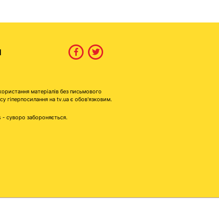
И
користання матеріалів без письмового
гіперпосилання на tv.ua є обов'язковим.
s - суворо забороняється.