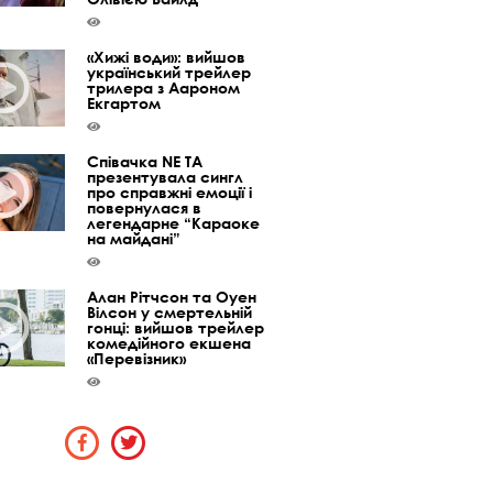
«Хижі води»: вийшов
український трейлер
трилера з Аароном
Екгартом
Співачка NE TA
презентувала сингл
про справжні емоції і
повернулася в
легендарне “Караоке
на майдані”
Алан Рітчсон та Оуен
Вілсон у смертельній
гонці: вийшов трейлер
комедійного екшена
«Перевізник»