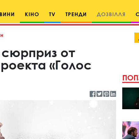
ВИНИ
КІНО
TV
ТРЕНДИ
ДОЗВІЛЛЯ
н
 сюрприз от
проекта «Голос
ПОП