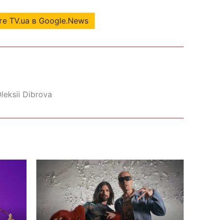
е TV.ua в Google.News
leksii Dibrova