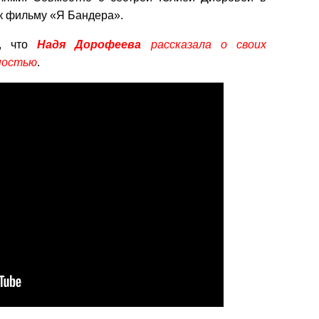
к фильму «Я Бандера».
и, что
Надя Дорофеева
рассказала о своих
шностью
.