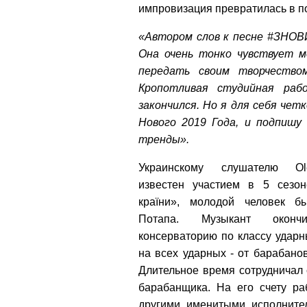
импровизация превратилась в 
«Автором слов к песне #ЗНО
Она очень тонко чувствует м
передать своим творчество
Кропотливая студийная раб
закончился. Но я для себя чет
Нового 2019 Года, и подпишу
тренды».
Украинскому слушателю Ole
известен участием в 5 сезо
країни», молодой человек 
Потапа. Музыкант оконч
консерваторию по классу ударн
на всех ударных - от барабано
Длительное время сотрудничал 
барабанщика. На его счету ра
другими именитыми исполните