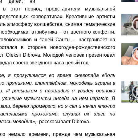
ни детей, ни
 в этот период представители музыкальной
предстоящих корпоративах. Креативные артисты
ать атмосферу волшебства, снимая тематические
необходимая атрибутика – от цветного конфетти,
олокольчиков и саней Санты – настраивает на
стался в стороне новогодне-рождественского
т Oleksii Dibrova. Молодой человек презентовал
ал своего звездного часа целый год.
ре, я прогуливался во время снегопада вдоль
хло пряниками, глинтвейном, молодежь играла в
ми. И рядышком с площадью я увидел одиноко
 уличные музыканты иногда на нем играют. В
иш, дерево промерзло, но я сел и начал что-то
частливыми прохожими, слушая их шаги по
илась мелодия»,
- рассказывает Dibrova.
шло немало времени, прежде чем музыкальная