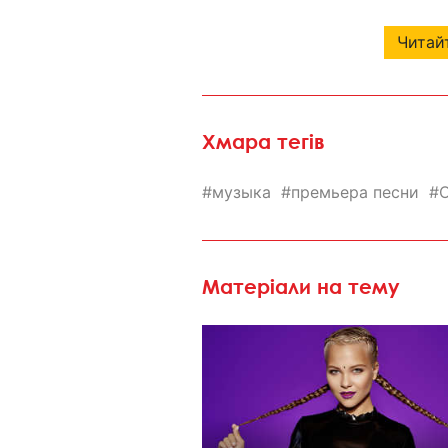
Читайт
Хмара тегів
музыка
премьера песни
O
Матеріали на тему