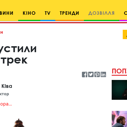
ВИНИ
КІНО
TV
ТРЕНДИ
ДОЗВІЛЛЯ
н
устили
 трек
ПОП
 КІва
ктор
ора...