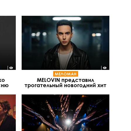
МЕЛОМАН
ко
MELOVIN представил
сню
трогательный новогодний хит