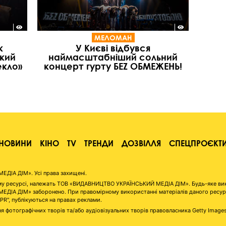
МЕЛОМАН
к
У Києві відбувся
кий
наймасштабніший сольний
екло»
концерт гурту БЕZ ОБМЕЖЕНЬ!
НОВИНИ
КІНО
TV
ТРЕНДИ
ДОЗВІЛЛЯ
СПЕЦПРОЄКТ
ІА ДІМ». Усі права захищені.
аному ресурсі, належать ТОВ «ВИДАВНИЦТВО УКРАЇНСЬКИЙ МЕДІА ДІМ». Будь-яке ви
А ДІМ» заборонено. При правомірному використанні матеріалів даного ресурсу 
"PR", публікуються на правах реклами.
я фотографічних творів та/або аудіовізуальних творів правовласника Getty Image