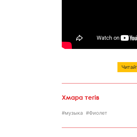
Читайт
Хмара тегів
музыка
Фиолет