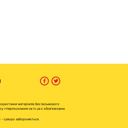
И
користання матеріалів без письмового
гіперпосилання на tv.ua є обов'язковим.
s - суворо забороняється.