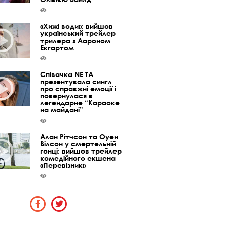
«Хижі води»: вийшов
український трейлер
трилера з Аароном
Екгартом
Співачка NE TA
презентувала сингл
про справжні емоції і
повернулася в
легендарне “Караоке
на майдані”
Алан Рітчсон та Оуен
Вілсон у смертельній
гонці: вийшов трейлер
комедійного екшена
«Перевізник»