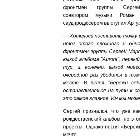
фронтмен группы Серге
соавтором музыки Роман 
саудпродюсером выступил Арту
— Хотелось поставить точку в
итог этого сложного и одно
фронтмен группы Сергей Март
выход альбома "Aurora", первы
тур, и, конечно, выход мое
очередной раз убедился в том
месте. И песня "Бережи се
останавливаться на пути к св
это самое главное. Им мы може
Сергей признался, что уже ка
рождественский альбом, но это
проекты. Однако песня «Береж
мечте.