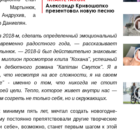
Александр Кривошапко
й Мартынюк,
презентовал новую песню
Андрухив, а
р Даниелян.
 2018-м, сделать определенный эмоциональный
временно радостного года, — рассказывает
ынюк. — 2018-й был действительно знаковым:
й миллион просмотров клипа "Кохана", успешный
го дебютного романа "Капітан Смуток". Я в
, что несмотря на все сложности, я на своем
бе" - именно о том, что никогда не стоит
оей цели. Тепло, которое живет внутри нас —
м согреть не только себя, но и окружающих.
к минимум пять лет, мечтал создать новогодне-
му постоянно препятствовали другие творческие
и себе», возможно, станет первым шагом к этой