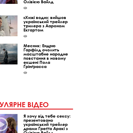
Олівією Вайлд
«Хижі води»: вийшов
український трейлер
трилера з Аароном
Екгартом
Месник: Ендрю
Ґарфілд очолить
масштабне народне
повстання в новому
екшені Пола
Ґрінґрасса
УЛЯРНЕ ВІДЕО
Я хочу від тебе сексу:
презентовано
український трейлер
драми Ґреґґа Аракі з
Олівією Вайлд