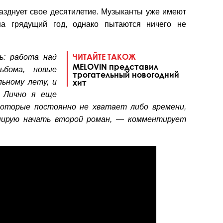
разднует свое десятилетие. Музыканты уже имеют
а грядущий год, однако пытаются ничего не
ЧИТАЙТЕ ТАКОЖ
ь: работа над
MELOVIN представил
ьбома, новые
трогательный новогодний
ьному лету, и
хит
 Лично я еще
которые постоянно не хватает либо времени,
анирую начать второй роман, — комментирует