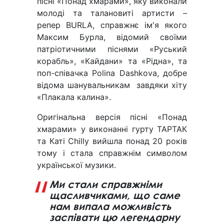
пісні «Понад хмарами», яку виконали
молоді та талановиті артисти –
репер BURLA, справжнє ім'я якого
Максим Бурла, відомий своїми
патріотичними піснями «Руський
корабль», «Кайдани» та «Рідна», та
поп-співачка Polina Dashkova, добре
відома шанувальникам завдяки хіту
«Плакала калина».
Оригінальна версія пісні «Понад
хмарами» у виконанні гурту ТАРТАК
та Каті Chilly вийшла понад 20 років
тому і стала справжнім символом
української музики.
Ми стали справжніми
щасливчиками, що саме
нам випала можливість
заспівати цю легендарну