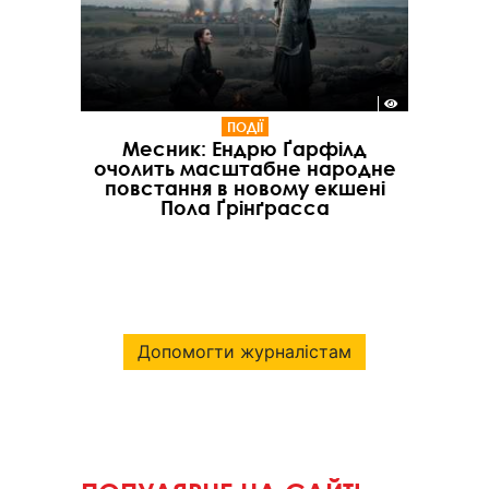
ПОДІЇ
Месник: Ендрю Ґарфілд
очолить масштабне народне
повстання в новому екшені
Пола Ґрінґрасса
Допомогти журналістам