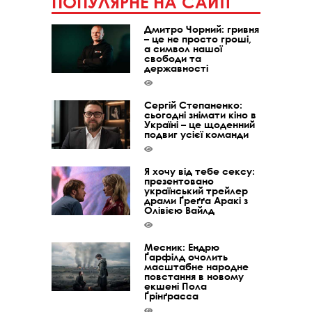
ПОПУЛЯРНЕ НА САЙТІ
Дмитро Чорний: гривня
– це не просто гроші,
а символ нашої
свободи та
державності
Сергій Степаненко:
сьогодні знімати кіно в
Україні – це щоденний
подвиг усієї команди
Я хочу від тебе сексу:
презентовано
український трейлер
драми Ґреґґа Аракі з
Олівією Вайлд
Месник: Ендрю
Ґарфілд очолить
масштабне народне
повстання в новому
екшені Пола
Ґрінґрасса