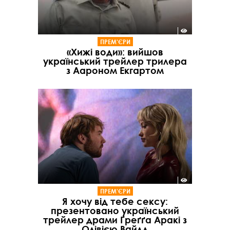
ПРЕМ'ЄРИ
«Хижі води»: вийшов
український трейлер трилера
з Аароном Екгартом
ПРЕМ'ЄРИ
Я хочу від тебе сексу:
презентовано український
трейлер драми Ґреґґа Аракі з
Олівією Вайлд