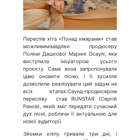
Переспів хіта «Понад хмарами» став
можливимзавдяки продюсеру
Поліни Дашкової Марині Осаулі, яка
виступила ініціатором усього
проєкту. Саме вона запропонувала
ідею оновити пісню, і її зусилля
дозволили реалізувати цей задум на
всіх етапах.Саунд-продюсером
переспіву став RUNSTAR (Сергій
Ранов), який зміг передати сучасний
дух пісні, роблячи її актуальною для
нової аудиторії.
Зйомки кліпу тривали три дні, і