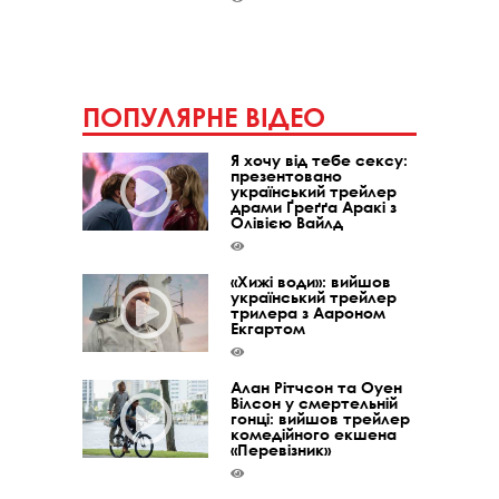
ПОПУЛЯРНЕ ВІДЕО
Я хочу від тебе сексу:
презентовано
український трейлер
драми Ґреґґа Аракі з
Олівією Вайлд
«Хижі води»: вийшов
український трейлер
трилера з Аароном
Екгартом
Алан Рітчсон та Оуен
Вілсон у смертельній
гонці: вийшов трейлер
комедійного екшена
«Перевізник»