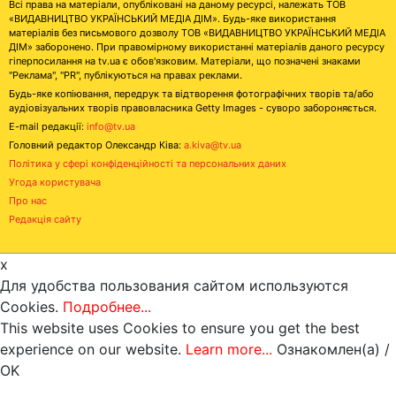
Всі права на матеріали, опубліковані на даному ресурсі, належать ТОВ
«ВИДАВНИЦТВО УКРАЇНСЬКИЙ МЕДІА ДІМ». Будь-яке використання
матеріалів без письмового дозволу ТОВ «ВИДАВНИЦТВО УКРАЇНСЬКИЙ МЕДІА
ДІМ» заборонено. При правомірному використанні матеріалів даного ресурсу
гіперпосилання на tv.ua є обов'язковим. Матеріали, що позначені знаками
"Реклама", "PR", публікуються на правах реклами.
Будь-яке копіювання, передрук та відтворення фотографічних творів та/або
аудіовізуальних творів правовласника Getty Images - суворо забороняється.
E-mail редакції:
info@tv.ua
Головний редактор Олександр Ківа:
a.kiva@tv.ua
Політика у сфері конфіденційності та персональних даних
Угода користувача
Про нас
Редакція сайту
x
Для удобства пользования сайтом используются
Cookies.
Подробнее...
This website uses Cookies to ensure you get the best
experience on our website.
Learn more...
Ознакомлен(а) /
OK