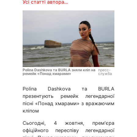
Усі статті автора...
Polina Dashkova та BURLA зняли кліп на
пресс-
ремейк «Понад хмарами»
служба
Polina Dashkova та BURLA
презентують ремейк легендарної
пісні «Понад хмарами» з вражаючим
кліпом
Сьогодні, 4 жовтня, прем'єра
офіційного переспіву легендарної