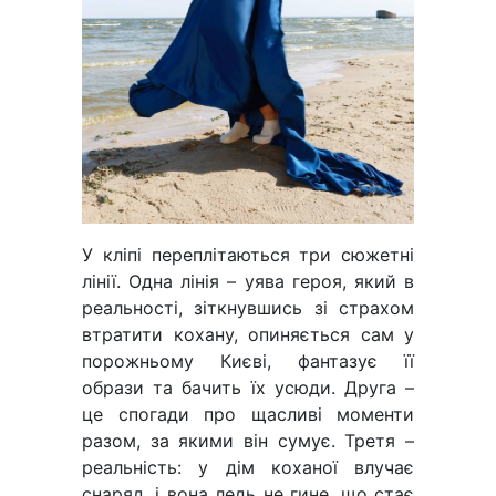
У кліпі переплітаються три сюжетні
лінії. Одна лінія – уява героя, який в
реальності, зіткнувшись зі страхом
втратити кохану, опиняється сам у
порожньому Києві, фантазує її
образи та бачить їх усюди. Друга –
це спогади про щасливі моменти
разом, за якими він сумує. Третя –
реальність: у дім коханої влучає
снаряд, і вона ледь не гине, що стає