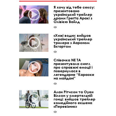
Я хочу від тебе сексу:
презентовано
український трейлер
драми Ґреґґа Аракі з
Олівією Вайлд
«Хижі води»: вийшов
український трейлер
трилера з Аароном
Екгартом
Співачка NE TA
презентувала сингл
про справжні емоції і
повернулася в
легендарне “Караоке
на майдані”
Алан Рітчсон та Оуен
Вілсон у смертельній
гонці: вийшов трейлер
комедійного екшена
«Перевізник»