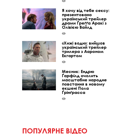
Я хочу від тебе сексу:
презентовано
український трейлер
драми Ґреґґа Аракі з
Олівією Вайлд
«Хижі води»: вийшов
український трейлер
трилера з Аароном
Екгартом
Месник: Ендрю
Ґарфілд очолить
масштабне народне
повстання в новому
екшені Пола
Ґрінґрасса
ПОПУЛЯРНЕ ВІДЕО