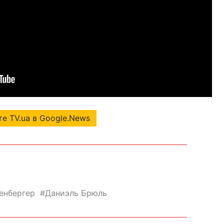
е TV.ua в Google.News
енбергер
Даниэль Брюль