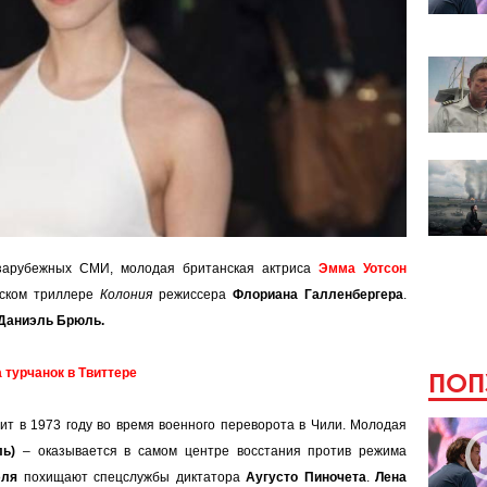
зарубежных СМИ, молодая британская актриса
Эмма Уотсон
еском триллере
Колония
режиссера
Флориана Галленбергера
.
Даниэль Брюль.
турчанок в Твиттере
ПОП
т в 1973 году во время военного переворота в Чили. Молодая
ь)
– оказывается в самом центре восстания против режима
эля
похищают спецслужбы диктатора
Аугусто Пиночета
.
Лена