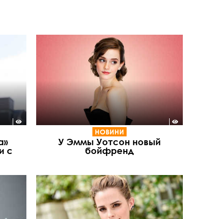
НОВИНИ
а»
У Эммы Уотсон новый
и с
бойфренд