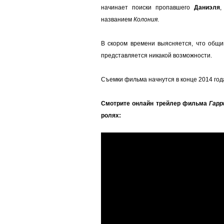
начинает поиски пропавшего
Даниэля
,
названием
Колония
.
В скором времени выясняется, что общин
представляется никакой возможности.
Съемки фильма начнутся в конце 2014 год
Смотрите онлайн трейлер фильма
Гарр
ролях: