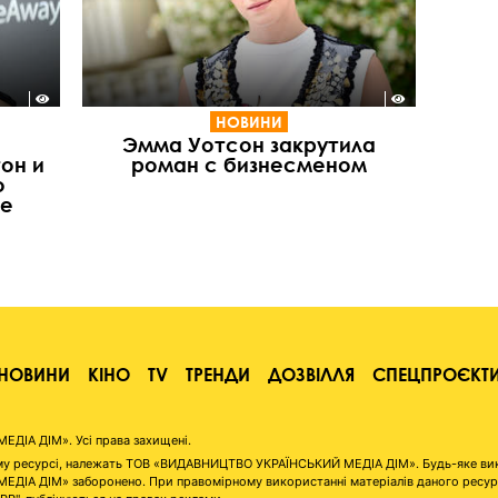
НОВИНИ
Эмма Уотсон закрутила
он и
роман с бизнесменом
о
те
НОВИНИ
КІНО
TV
ТРЕНДИ
ДОЗВІЛЛЯ
СПЕЦПРОЄКТ
ІА ДІМ». Усі права захищені.
аному ресурсі, належать ТОВ «ВИДАВНИЦТВО УКРАЇНСЬКИЙ МЕДІА ДІМ». Будь-яке ви
А ДІМ» заборонено. При правомірному використанні матеріалів даного ресурсу 