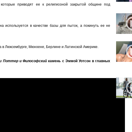
 которые приводят ее к религиозной закрытой общине под
а используется в качестве базы для пыток, а покинуть ее не
а в Люксембурге, Мюнхене, Берлине и Латинской Америке.
и Поттер и Философский камень
с Эммой Уотсон в главных