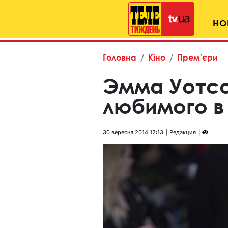
НО
Головна
Кіно
Прем'єри
Эмма Уотсо
любимого в
30 вересня 2014 12:13
Редакция