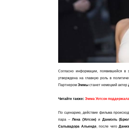
Согласно информации, появившейся в 
утверждена на главную роль в политич
Партнером
Эммы
станет немецкий актер
Читайте также:
Эмма Уотсон поддержала 
По сценарию, действие фильма происходи
пара –
Лена (Уотсон)
и
Даниэль (Брюл
Сальвадора Альенде
, после чего
Дани