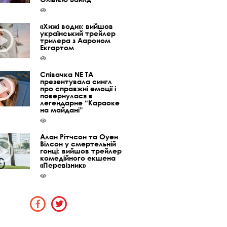
«Хижі води»: вийшов
український трейлер
трилера з Аароном
Екгартом
Співачка NE TA
презентувала сингл
про справжні емоції і
повернулася в
легендарне “Караоке
на майдані”
Алан Рітчсон та Оуен
Вілсон у смертельній
гонці: вийшов трейлер
комедійного екшена
«Перевізник»