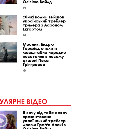
Олівією Вайлд
«Хижі води»: вийшов
український трейлер
трилера з Аароном
Екгартом
Месник: Ендрю
Ґарфілд очолить
масштабне народне
повстання в новому
екшені Пола
Ґрінґрасса
УЛЯРНЕ ВІДЕО
Я хочу від тебе сексу:
презентовано
український трейлер
драми Ґреґґа Аракі з
Олівією Вайлд