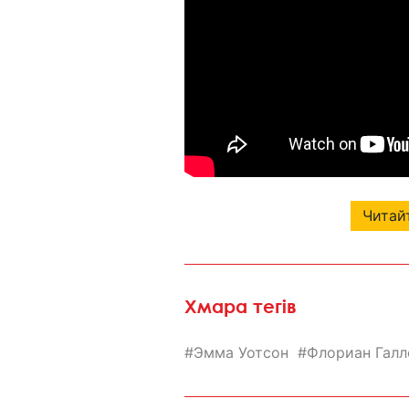
Читайт
Хмара тегів
Эмма Уотсон
Флориан Галл