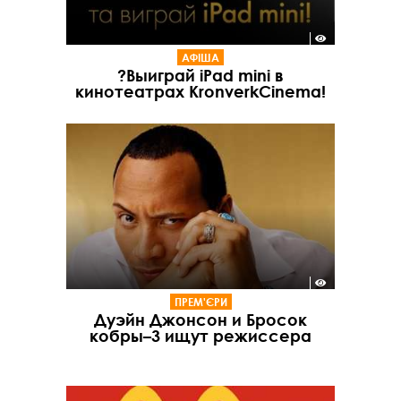
АФІША
?Выиграй iPad mini в
кинотеатрах KronverkCinema!
ПРЕМ'ЄРИ
Дуэйн Джонсон и Бросок
кобры–3 ищут режиссера