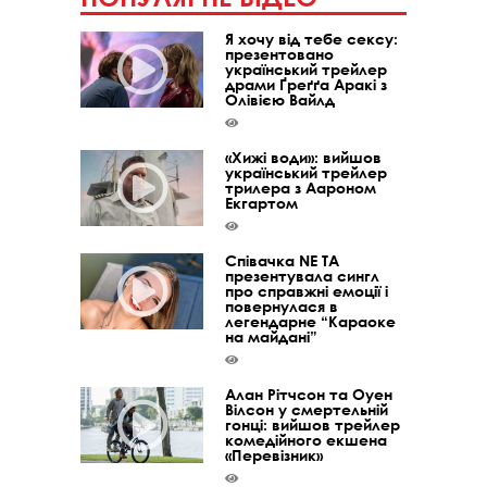
Я хочу від тебе сексу:
презентовано
український трейлер
драми Ґреґґа Аракі з
Олівією Вайлд
«Хижі води»: вийшов
український трейлер
трилера з Аароном
Екгартом
Співачка NE TA
презентувала сингл
про справжні емоції і
повернулася в
легендарне “Караоке
на майдані”
Алан Рітчсон та Оуен
Вілсон у смертельній
гонці: вийшов трейлер
комедійного екшена
«Перевізник»