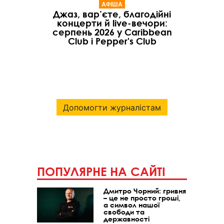
АФІША
Джаз, вар’єте, благодійні
концерти й live-вечори:
серпень 2026 у Caribbean
Club і Pepper's Club
Допомогти журналістам
ПОПУЛЯРНЕ НА САЙТІ
Дмитро Чорний: гривня
– це не просто гроші,
а символ нашої
свободи та
державності