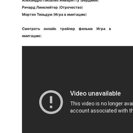
Алехандро Гонзалес Иньяритту
(
Бердмен
)
Ричард Линклейтер
(
Отрочество
)
Мортен Тиоьдум
(
Игра в имитацию
)
Смотреть онлайн трейлер фильма Игра в
имитацию: