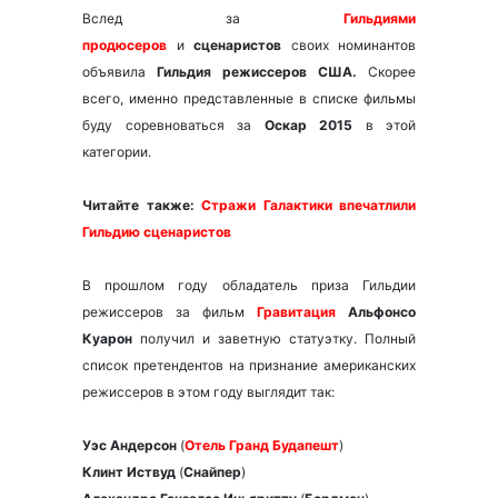
Вслед за
Гильдиями
продюсеров
и
сценаристов
своих номинантов
объявила
Гильдия режиссеров США.
Скорее
всего, именно представленные в списке фильмы
буду соревноваться за
Оскар 2015
в этой
категории.
Читайте также:
Стражи Галактики впечатлили
Гильдию сценаристов
В прошлом году обладатель приза Гильдии
режиссеров за фильм
Гравитация
Альфонсо
Куарон
получил и заветную статуэтку. Полный
список претендентов на признание американских
режиссеров в этом году выглядит так:
Уэс Андерсон
(
Отель Гранд Будапешт
)
Клинт Иствуд
(
Снайпер
)