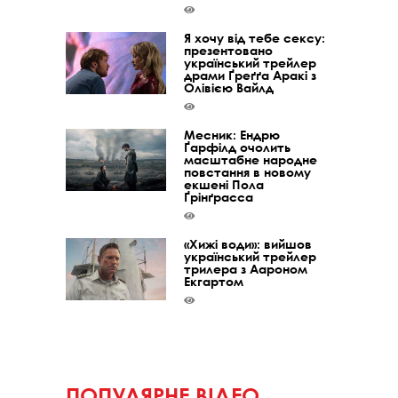
Я хочу від тебе сексу:
презентовано
український трейлер
драми Ґреґґа Аракі з
Олівією Вайлд
Месник: Ендрю
Ґарфілд очолить
масштабне народне
повстання в новому
екшені Пола
Ґрінґрасса
«Хижі води»: вийшов
український трейлер
трилера з Аароном
Екгартом
ПОПУЛЯРНЕ ВІДЕО