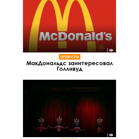
ПРЕМ'ЄРИ
МакДональдс заинтересовал
Голливуд