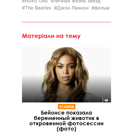
Йоко Оно
личная жизнь звезд
The Beatles
Джон Леннон
фильм
Матеріали на тему
НОВИНИ
Бейонсе показала
беременный животик в
откровенной фотосессии
(фото)