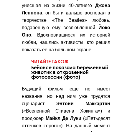
унесшая из жизни 40-летнего
Джона
Леннона
, он бы и дальше воспевал в
творчестве «The Beatles» любовь,
подаренную ему возлюбленной
Йоко
Оно
. Вдохновившиеся их историей
любви, нашлись активисты, кто решил
показать ее на большом экране.
ЧИТАЙТЕ ТАКОЖ
Бейонсе показала беременный
животик в откровенной
фотосессии (фото)
Будущий фильм еще не имеет
названия, но над ним уже трудятся
сценарист
Энтони Маккартен
(«Вселенной Стивена Хокинга») и
продюсер
Майкл Де Луки
(«Пятьдесят
оттенков серого»). На данный момент