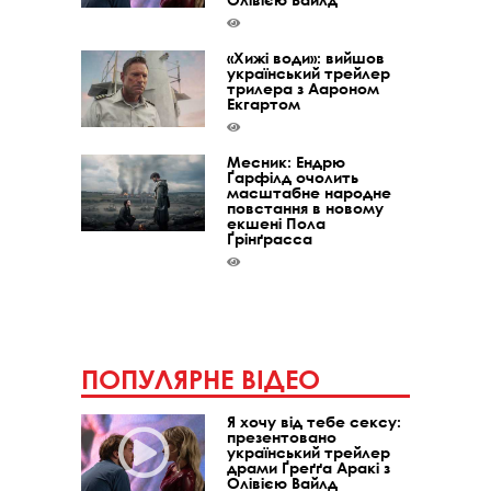
«Хижі води»: вийшов
український трейлер
трилера з Аароном
Екгартом
Месник: Ендрю
Ґарфілд очолить
масштабне народне
повстання в новому
екшені Пола
Ґрінґрасса
ПОПУЛЯРНЕ ВІДЕО
Я хочу від тебе сексу:
презентовано
український трейлер
драми Ґреґґа Аракі з
Олівією Вайлд