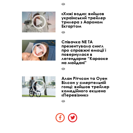
«Хижі води»: вийшов
український трейлер
трилера з Аароном
Екгартом
Співачка NE TA
презентувала сингл
про справжні емоції і
повернулася в
легендарне “Караоке
на майдані”
Алан Рітчсон та Оуен
Вілсон у смертельній
гонці: вийшов трейлер
комедійного екшена
«Перевізник»