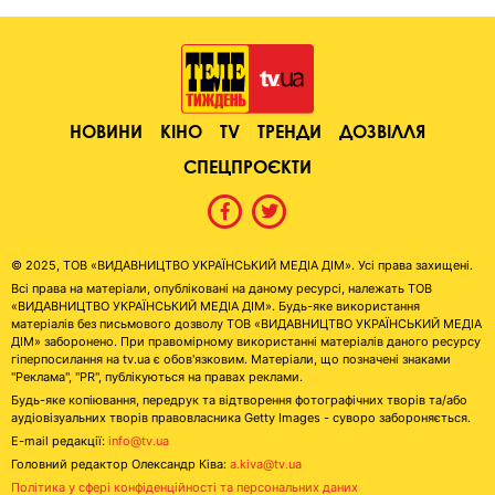
НОВИНИ
КІНО
TV
ТРЕНДИ
ДОЗВІЛЛЯ
СПЕЦПРОЄКТИ
© 2025, ТОВ «ВИДАВНИЦТВО УКРАЇНСЬКИЙ МЕДІА ДІМ». Усі права захищені.
Всі права на матеріали, опубліковані на даному ресурсі, належать ТОВ
«ВИДАВНИЦТВО УКРАЇНСЬКИЙ МЕДІА ДІМ». Будь-яке використання
матеріалів без письмового дозволу ТОВ «ВИДАВНИЦТВО УКРАЇНСЬКИЙ МЕДІА
ДІМ» заборонено. При правомірному використанні матеріалів даного ресурсу
гіперпосилання на tv.ua є обов'язковим. Матеріали, що позначені знаками
"Реклама", "PR", публікуються на правах реклами.
Будь-яке копіювання, передрук та відтворення фотографічних творів та/або
аудіовізуальних творів правовласника Getty Images - суворо забороняється.
E-mail редакції:
info@tv.ua
Головний редактор Олександр Ківа:
a.kiva@tv.ua
Політика у сфері конфіденційності та персональних даних