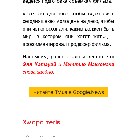
ведется подготовка к съемкам фильма.
«Все это для того, чтобы вдохновить
сегодняшнюю молодежь на дело, чтобы
они четко осознали, каким должен быть
мир, в котором они хотят жить», –
прокомментировал продюсер фильма.
Напомним, ранее стало известно, что
Энн Хэтэуэй
и
Мэттью Макконахи
снова заодно.
Читайте TV.ua в Google.News
Хмара тегів