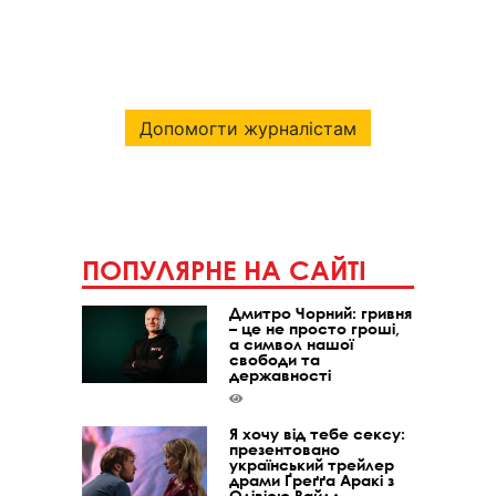
Допомогти журналістам
ПОПУЛЯРНЕ НА САЙТІ
Дмитро Чорний: гривня
– це не просто гроші,
а символ нашої
свободи та
державності
Я хочу від тебе сексу:
презентовано
український трейлер
драми Ґреґґа Аракі з
Олівією Вайлд