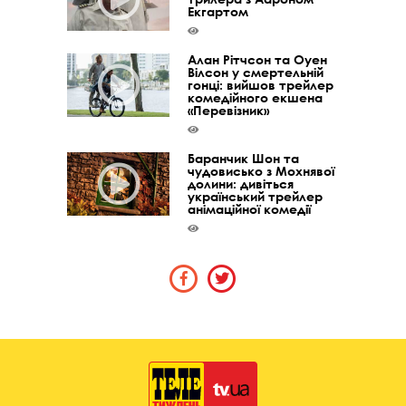
Екгартом
Алан Рітчсон та Оуен
Вілсон у смертельній
гонці: вийшов трейлер
комедійного екшена
«Перевізник»
Баранчик Шон та
чудовисько з Мохнявої
долини: дивіться
український трейлер
анімаційної комедії