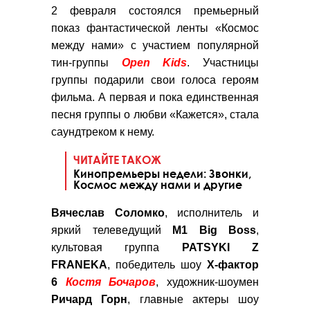
2 февраля состоялся премьерный
показ фантастической ленты «Космос
между нами» с участием популярной
тин-группы
Open Kids
. Участницы
группы подарили свои голоса героям
фильма. А первая и пока единственная
песня группы о любви «Кажется», стала
саундтреком к нему.
ЧИТАЙТЕ ТАКОЖ
Кинопремьеры недели: Звонки,
Космос между нами и другие
Вячеслав
Соломко
, исполнитель и
яркий телеведущий
М1 Big Boss
,
культовая группа
PATSYKI Z
FRANEKA
, победитель шоу
Х-фактор
6
Костя Бочаров
, художник-шоумен
Ричард
Горн
, главные актеры шоу