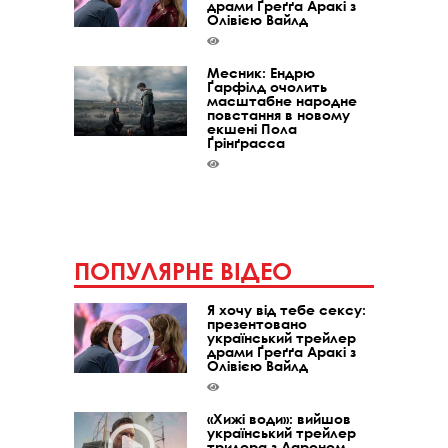
драми Ґреґґа Аракі з
Олівією Вайлд
Месник: Ендрю
Ґарфілд очолить
масштабне народне
повстання в новому
екшені Пола
Ґрінґрасса
ПОПУЛЯРНЕ ВІДЕО
Я хочу від тебе сексу:
презентовано
український трейлер
драми Ґреґґа Аракі з
Олівією Вайлд
«Хижі води»: вийшов
український трейлер
трилера з Аароном