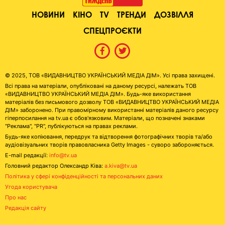
НОВИНИ
КІНО
TV
ТРЕНДИ
ДОЗВІЛЛЯ
СПЕЦПРОЄКТИ
© 2025, ТОВ «ВИДАВНИЦТВО УКРАЇНСЬКИЙ МЕДІА ДІМ». Усі права захищені.
Всі права на матеріали, опубліковані на даному ресурсі, належать ТОВ
«ВИДАВНИЦТВО УКРАЇНСЬКИЙ МЕДІА ДІМ». Будь-яке використання
матеріалів без письмового дозволу ТОВ «ВИДАВНИЦТВО УКРАЇНСЬКИЙ МЕДІА
ДІМ» заборонено. При правомірному використанні матеріалів даного ресурсу
гіперпосилання на tv.ua є обов'язковим. Матеріали, що позначені знаками
"Реклама", "PR", публікуються на правах реклами.
Будь-яке копіювання, передрук та відтворення фотографічних творів та/або
аудіовізуальних творів правовласника Getty Images - суворо забороняється.
E-mail редакції:
info@tv.ua
Головний редактор Олександр Ківа:
a.kiva@tv.ua
Політика у сфері конфіденційності та персональних даних
Угода користувача
Про нас
Редакція сайту