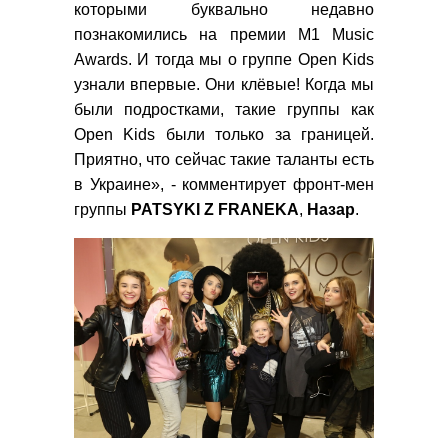
которыми буквально недавно
познакомились на премии M1 Music
Awards. И тогда мы о группе Open Kids
узнали впервые. Они клёвые! Когда мы
были подростками, такие группы как
Open Kids были только за границей.
Приятно, что сейчас такие таланты есть
в Украине», - комментирует фронт-мен
группы
PATSYKI Z FRANEKA
,
Назар
.