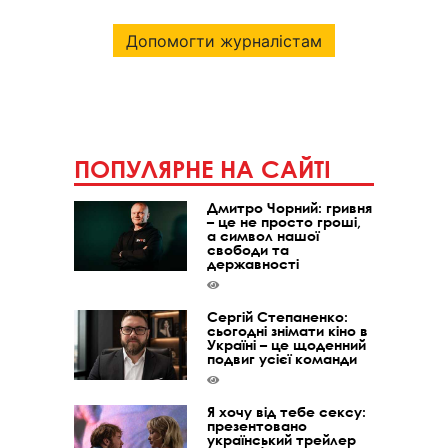
Допомогти журналістам
ПОПУЛЯРНЕ НА САЙТІ
Дмитро Чорний: гривня
– це не просто гроші,
а символ нашої
свободи та
державності
Сергій Степаненко:
сьогодні знімати кіно в
Україні – це щоденний
подвиг усієї команди
Я хочу від тебе сексу:
презентовано
український трейлер