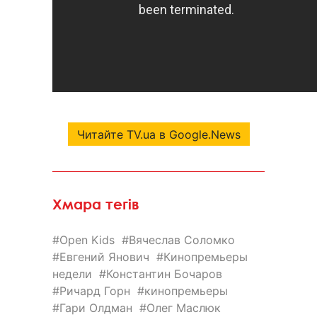
Читайте TV.ua в Google.News
Хмара тегів
Open Kids
Вячеслав Соломко
Евгений Янович
Кинопремьеры
недели
Константин Бочаров
Ричард Горн
кинопремьеры
Гари Олдман
Олег Маслюк