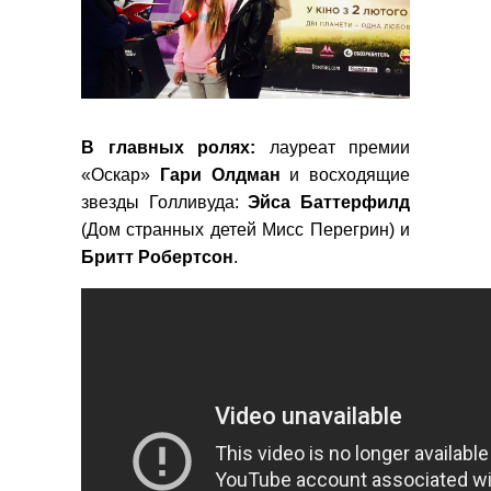
В главных ролях:
лауреат премии
«Оскар»
Гари
Олдман
и восходящие
звезды Голливуда:
Эйса Баттерфилд
(Дом странных детей Мисс Перегрин) и
Бритт
Робертсон
.