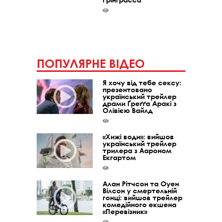
ПОПУЛЯРНЕ ВІДЕО
Я хочу від тебе сексу:
презентовано
український трейлер
драми Ґреґґа Аракі з
Олівією Вайлд
«Хижі води»: вийшов
український трейлер
трилера з Аароном
Екгартом
Алан Рітчсон та Оуен
Вілсон у смертельній
гонці: вийшов трейлер
комедійного екшена
«Перевізник»