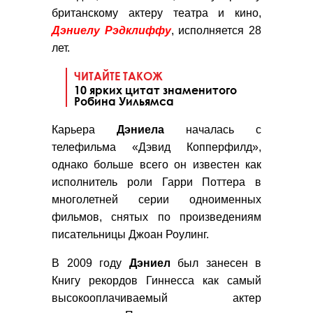
британскому актеру театра и кино,
Дэниелу
Рэдклиффу
, исполняется 28
лет.
ЧИТАЙТЕ ТАКОЖ
10 ярких цитат знаменитого
Робина Уильямса
Карьера
Дэниела
началась с
телефильма «Дэвид Копперфилд»,
однако больше всего он известен как
исполнитель роли Гарри Поттера в
многолетней серии одноименных
фильмов, снятых по произведениям
писательницы Джоан Роулинг.
В 2009 году
Дэниел
был занесен в
Книгу рекордов Гиннесса как самый
высокооплачиваемый актер