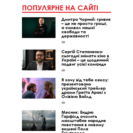
ПОПУЛЯРНЕ НА САЙТІ
Дмитро Чорний: гривня
– це не просто гроші,
а символ нашої
свободи та
державності
Сергій Степаненко:
сьогодні знімати кіно в
Україні – це щоденний
подвиг усієї команди
Я хочу від тебе сексу:
презентовано
український трейлер
драми Ґреґґа Аракі з
Олівією Вайлд
Месник: Ендрю
Ґарфілд очолить
масштабне народне
повстання в новому
екшені Пола
Ґрінґрасса