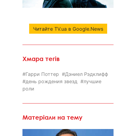
Читайте TV.ua в Google.News
Хмара тегів
Гарри Поттер
Дэниел Рэдклифф
день рождения звезд
лучшие
роли
Матеріали на тему