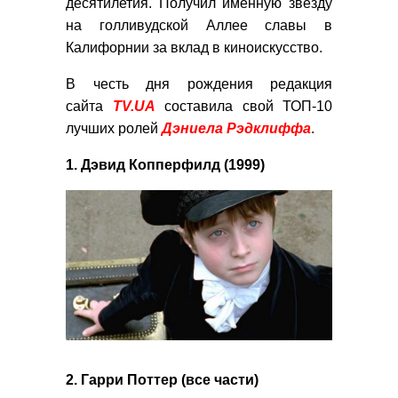
десятилетия. Получил именную звезду
на голливудской Аллее славы в
Калифорнии за вклад в киноискусство.
В честь дня рождения редакция
сайта
TV.UA
составила свой ТОП-10
лучших ролей
Дэниела Рэдклиффа
.
1. Дэвид Копперфилд (1999)
2. Гарри Поттер (все части)