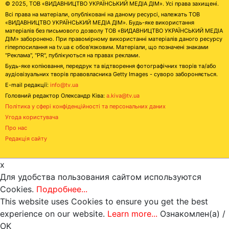
© 2025, ТОВ «ВИДАВНИЦТВО УКРАЇНСЬКИЙ МЕДІА ДІМ». Усі права захищені.
Всі права на матеріали, опубліковані на даному ресурсі, належать ТОВ
«ВИДАВНИЦТВО УКРАЇНСЬКИЙ МЕДІА ДІМ». Будь-яке використання
матеріалів без письмового дозволу ТОВ «ВИДАВНИЦТВО УКРАЇНСЬКИЙ МЕДІА
ДІМ» заборонено. При правомірному використанні матеріалів даного ресурсу
гіперпосилання на tv.ua є обов'язковим. Матеріали, що позначені знаками
"Реклама", "PR", публікуються на правах реклами.
Будь-яке копіювання, передрук та відтворення фотографічних творів та/або
аудіовізуальних творів правовласника Getty Images - суворо забороняється.
E-mail редакції:
info@tv.ua
Головний редактор Олександр Ківа:
a.kiva@tv.ua
Політика у сфері конфіденційності та персональних даних
Угода користувача
Про нас
Редакція сайту
x
Для удобства пользования сайтом используются
Cookies.
Подробнее...
This website uses Cookies to ensure you get the best
experience on our website.
Learn more...
Ознакомлен(а) /
OK