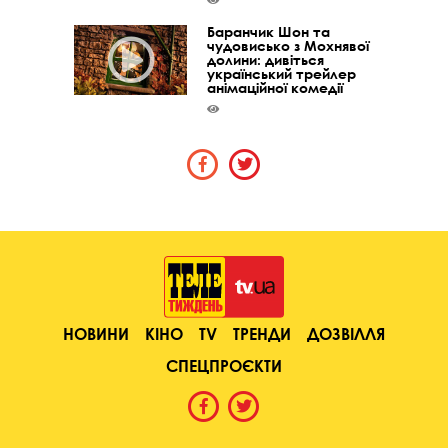
Баранчик Шон та
чудовисько з Мохнявої
долини: дивіться
український трейлер
анімаційної комедії
НОВИНИ
КІНО
TV
ТРЕНДИ
ДОЗВІЛЛЯ
СПЕЦПРОЄКТИ