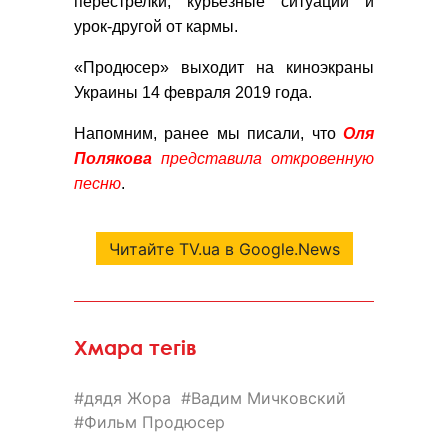
перестрелки, курьезные ситуации и
урок-другой от кармы.
«Продюсер» выходит на киноэкраны
Украины 14 февраля 2019 года.
Напомним, ранее мы писали, что
Оля
Полякова
представила откровенную
песню
.
Читайте TV.ua в Google.News
Хмара тегів
дядя Жора
Вадим Мичковский
Фильм Продюсер