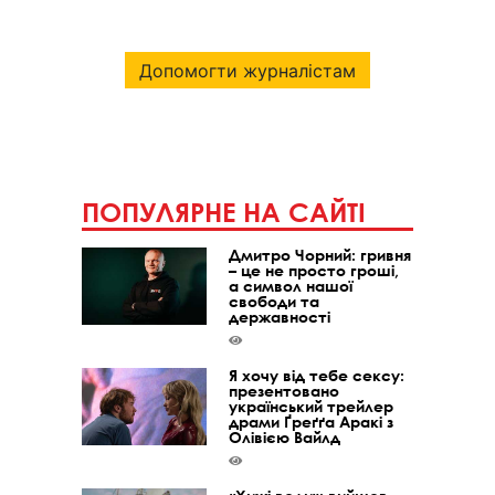
Допомогти журналістам
ПОПУЛЯРНЕ НА САЙТІ
Дмитро Чорний: гривня
– це не просто гроші,
а символ нашої
свободи та
державності
Я хочу від тебе сексу:
презентовано
український трейлер
драми Ґреґґа Аракі з
Олівією Вайлд