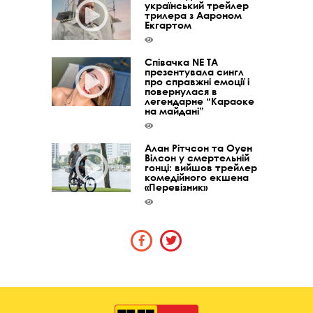
український трейлер
трилера з Аароном
Екгартом
Співачка NE TA
презентувала сингл
про справжні емоції і
повернулася в
легендарне “Караоке
на майдані”
Алан Рітчсон та Оуен
Вілсон у смертельній
гонці: вийшов трейлер
комедійного екшена
«Перевізник»