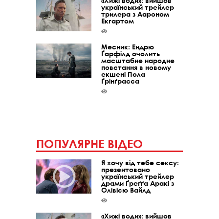
«Хижі води»: вийшов
український трейлер
трилера з Аароном
Екгартом
Месник: Ендрю
Ґарфілд очолить
масштабне народне
повстання в новому
екшені Пола
Ґрінґрасса
ПОПУЛЯРНЕ ВІДЕО
Я хочу від тебе сексу:
презентовано
український трейлер
драми Ґреґґа Аракі з
Олівією Вайлд
«Хижі води»: вийшов