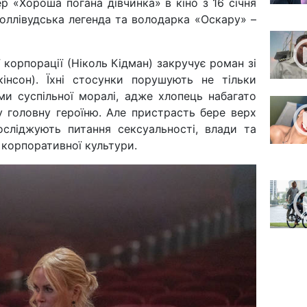
 «Хороша погана дівчинка» в кіно з 16 січня
 голлівудська легенда та володарка «Оскару» –
 корпорації (Ніколь Кідман) закручує роман зі
кінсон). Їхні стосунки порушують не тільки
ми суспільної моралі, адже хлопець набагато
 головну героїню. Але пристрасть бере верх
сліджують питання сексуальності, влади та
і корпоративної культури.