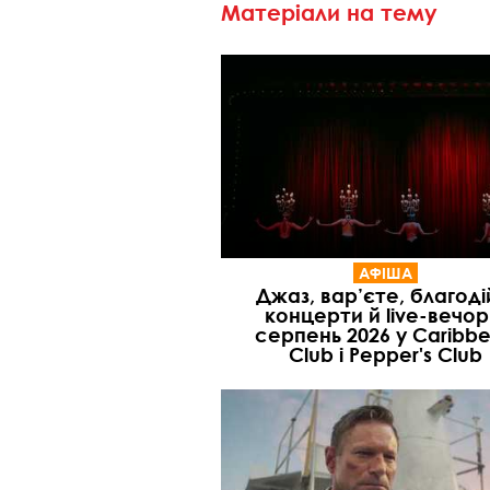
Матеріали на тему
АФІША
Джаз, вар’єте, благоді
концерти й live-вечор
серпень 2026 у Caribb
Club і Pepper's Club