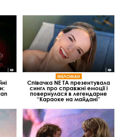
МЕЛОМАН
йні
Співачка NE TA презентувала
и:
сингл про справжні емоції і
ean
повернулася в легендарне
“Караоке на майдані”