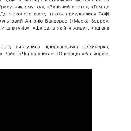
«Трикутник смутку», «Залізний кіготь», «Там де
. До зіркового касту також приєдналися Софі
культовий Антоніо Бандерас («Маска Зорро»,
и шпигунів», «Шкіра, в якій я живу», «Індіана
року виступила нідерландська режисерка,
а Райс («Чорна книга», «Операція «Валькірія».