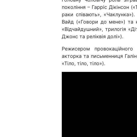
покоління – Гарріс Дікінсон (
раки співають», «Чаклунка»)
Вайд («Говори до мене») та 
«Відчайдушний», трилогія «Діт
Джонс та реліквія долі»).
Режисером провокаційного 
акторка та письменниця Галін
«Тіло, тіло, тіло»).