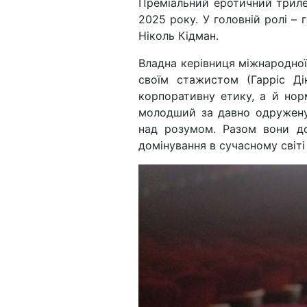
Преміальний еротичний трилер
2025 року. У головній ролі –
Ніколь Кідман.
Владна керівниця міжнародної
своїм стажистом (Гарріс Ді
корпоративну етику, а й нор
молодший за давно одружену
над розумом. Разом вони до
домінування в сучасному світ