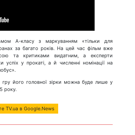
ьмом А-класу з маркуванням «тільки для
ранах за багато років. На цей час фільм вже
сою та критиками видатним, а експерти
 успіх у прокаті, а й численні номінації на
лобус».
 гру його головної зірки можна буде лише у
25 року.
е TV.ua в Google.News