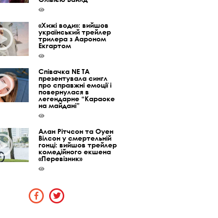
«Хижі води»: вийшов
український трейлер
трилера з Аароном
Екгартом
Співачка NE TA
презентувала сингл
про справжні емоції і
повернулася в
легендарне “Караоке
на майдані”
Алан Рітчсон та Оуен
Вілсон у смертельній
гонці: вийшов трейлер
комедійного екшена
«Перевізник»