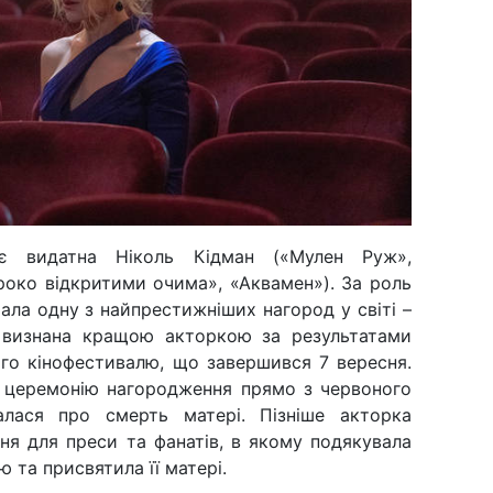
є видатна Ніколь Кідман («Мулен Руж»,
роко відкритими очима», «Аквамен»). За роль
ала одну з найпрестижніших нагород у світі –
а визнана кращою акторкою за результатами
ого кінофестивалю, що завершився 7 вересня.
и церемонію нагородження прямо з червоного
алася про смерть матері. Пізніше акторка
ня для преси та фанатів, в якому подякувала
 та присвятила її матері.