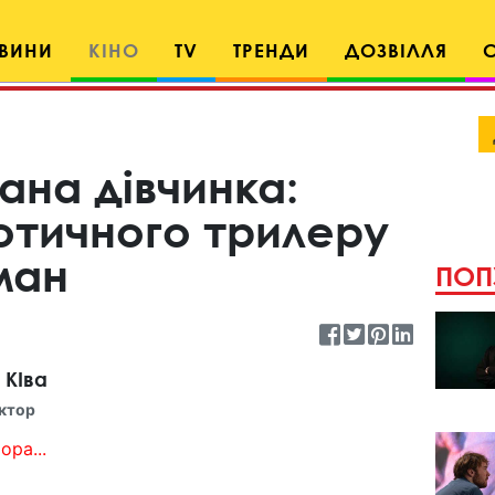
ВИНИ
КІНО
TV
ТРЕНДИ
ДОЗВІЛЛЯ
ана дівчинка:
отичного трилеру
дман
ПОП
 КІва
ктор
ора...