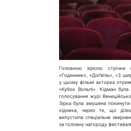
Головною зіркою стрічки 
«Годинник», «Доґвіль», «З ши
у цьому фільмі акторка отрим
«Кубок Вольпі». Кідман бул
голосування журі Венеційськ
Зірка була змушена покинут
хідника, через те, що дізн
випустила спеціальне звернен
за головну нагороду фестивалю