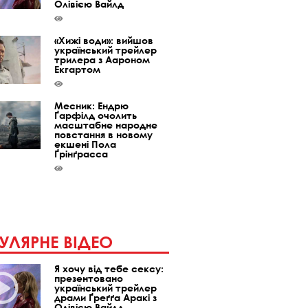
Олівією Вайлд
«Хижі води»: вийшов
український трейлер
трилера з Аароном
Екгартом
Месник: Ендрю
Ґарфілд очолить
масштабне народне
повстання в новому
екшені Пола
Ґрінґрасса
УЛЯРНЕ ВІДЕО
Я хочу від тебе сексу:
презентовано
український трейлер
драми Ґреґґа Аракі з
Олівією Вайлд