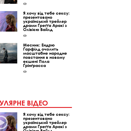
Я хочу від тебе сексу:
презентовано
український трейлер
драми Ґреґґа Аракі з
Олівією Вайлд
Месник: Ендрю
Ґарфілд очолить
масштабне народне
повстання в новому
екшені Пола
Ґрінґрасса
УЛЯРНЕ ВІДЕО
Я хочу від тебе сексу:
презентовано
український трейлер
драми Ґреґґа Аракі з
Олівією Вайлд