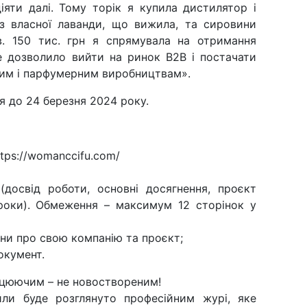
іяти далі. Тому торік я купила дистилятор і
із власної лаванди, що вижила, та сировини
в. 150 тис. грн я спрямувала на отримання
це дозволило вийти на ринок B2B і постачати
ним і парфумерним виробництвам».
я до 24 березня 2024 року.
ttps://womanccifu.com/
освід роботи, основні досягнення, проєкт
 роки). Обмеження – максимум 12 сторінок у
ни про свою компанію та проєкт;
окумент.
рацюючим – не новоствореним!
йли буде розглянуто професійним журі, яке