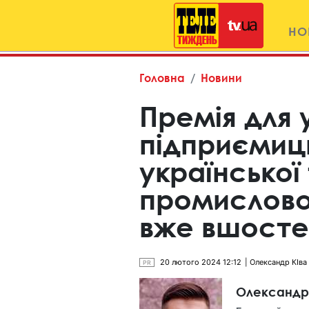
НО
Головна
Новини
Премія для 
підприємиць
української
промислово
вже вшосте
20 лютого 2024 12:12
Олександр КІва
PR
Олександр