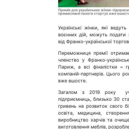
Премія для українських жінок-підприєм
промислової палати стартує вже вшост
Українські жінки, які ведуть
воєнних дій, можуть подати
від Франко-української торго
Переможниця премії отримає
членство у Франко-українськ
Париж, а всі фіналістки
–
гр
компаній-партнерів. Цього р
вже вшосте.
Загалом з 2019 року уча
підприємниць, близько 30 с
гривень на розвиток свого бі
освіта, медицина, створенн
виробництво харчів та очищен
виготовлення меблів, розробле