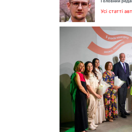
Головний реда
Усі статті авт