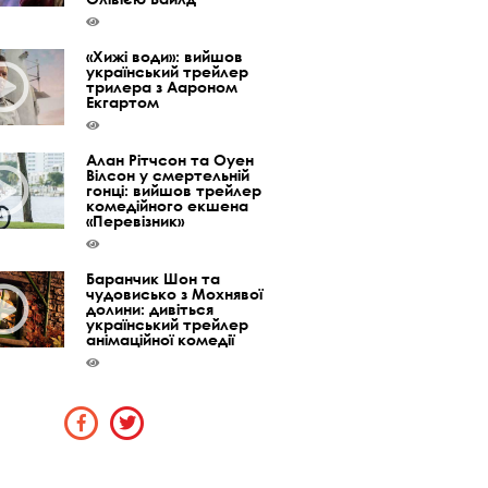
«Хижі води»: вийшов
український трейлер
трилера з Аароном
Екгартом
Алан Рітчсон та Оуен
Вілсон у смертельній
гонці: вийшов трейлер
комедійного екшена
«Перевізник»
Баранчик Шон та
чудовисько з Мохнявої
долини: дивіться
український трейлер
анімаційної комедії