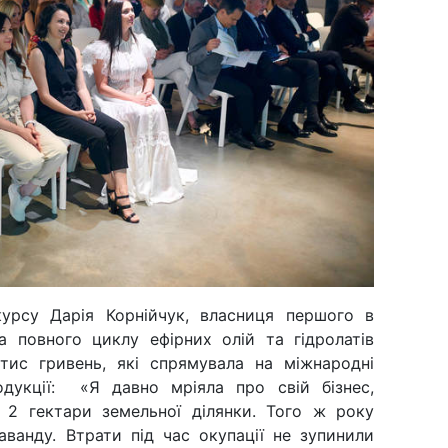
урсу Дарія Корнійчук, власниця першого в
а повного циклу ефірних олій та гідролатів
 тис гривень, які спрямувала на міжнародні
одукції: «Я давно мріяла про свій бізнес,
2 гектари земельної ділянки. Того ж року
ванду. Втрати під час окупації не зупинили