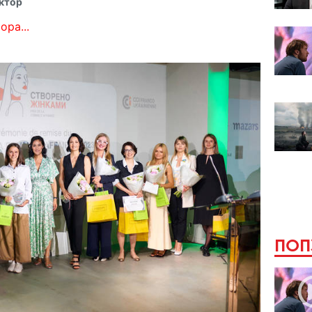
ктор
ора...
ПОП