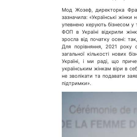
Мод Жозеф, директорка Фран
зазначила: «Українські жінки 
упевнено керують бізнесом у 
ФОП в Україні відкрили жін
зросла від початку осені: та
Для порівняння, 2021 року 
загальної кількості нових бі
Україні, і ми раді, що при
українським жінкам віри в се
не зволікати та подавати зая
підтримки».