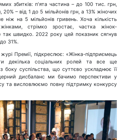
ямих збитків: п'ята частина – до 100 тис. грн,
н, 20% – від 1 до 5 мільйонів грн, а 13% жіночих
ше ніж на 5 мільйонів гривень. Хоча кількість
жінками, стрімко зростає, частка жінок-
е так швидко. 2022 року цей показник сягнув
 до 31%.
журі Премії, підкреслює: «Жінка-підприємець
ти декілька соціальних ролей та все ще
з боку суспільства, що суттєво ускладнює її
дерний дисбаланс ми бачимо перспективи у
есу та висловлюємо повну підтримку конкурсу