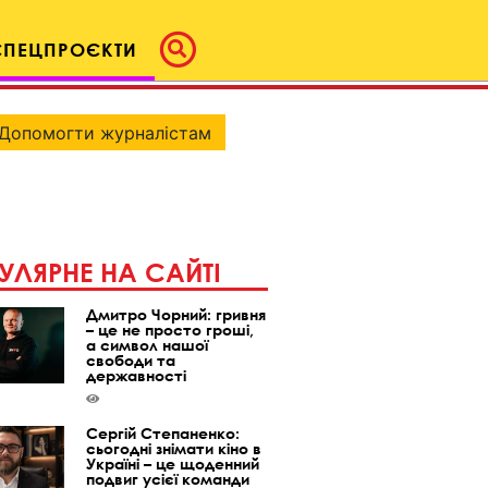
СПЕЦПРОЄКТИ
Допомогти журналістам
УЛЯРНЕ НА САЙТІ
Дмитро Чорний: гривня
– це не просто гроші,
а символ нашої
свободи та
державності
Сергій Степаненко:
сьогодні знімати кіно в
Україні – це щоденний
подвиг усієї команди