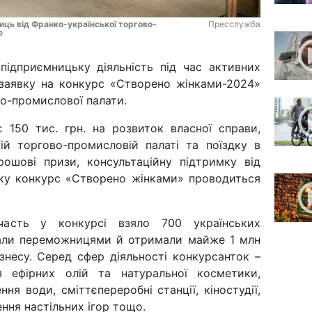
иць від Франко-української торгово-
Пресслужба
е
 підприємницьку діяльність під час активних
 заявку на конкурс «Створено жінками-2024»
во-промислової палати.
 150 тис. грн. на розвиток власної справи,
ій торгово-промисловій палаті та поїздку в
ошові призи, консультаційну підтримку від
оку конкурс «Створено жінками» проводиться
сть у конкурсі взяло 700 українських
тали переможницями й отримали майже 1 млн
знесу. Серед сфер діяльності конкурсанток –
я ефірних олій та натуральної косметики,
ня води, сміттєпереробні станції, кіностудії,
ння настільних ігор тощо.