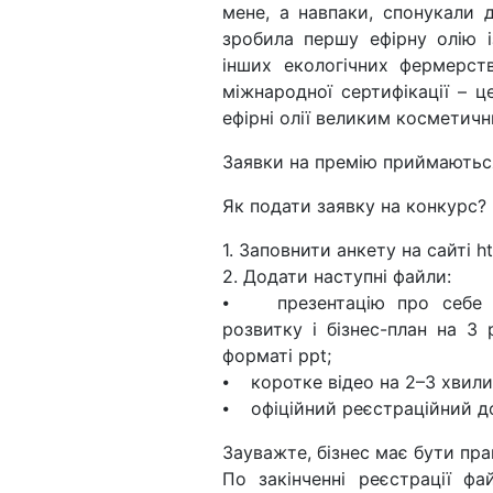
мене, а навпаки, спонукали д
зробила першу ефірну олію 
інших екологічних фермерст
міжнародної сертифікації – 
ефірні олії великим косметич
Заявки на премію приймаютьс
Як подати заявку на конкурс?
1. Заповнити анкету на сайті h
2. Додати наступні файли:
⦁ презентацію про себе (д
розвитку і бізнес-план на 3
форматі ppt;
⦁ коротке відео на 2–3 хвили
⦁ офіційний реєстраційний д
Зауважте, бізнес має бути п
По закінченні реєстрації фа