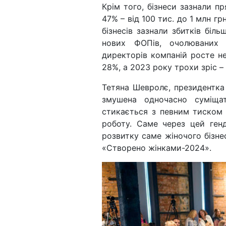
Крім того, бізнеси зазнали пр
47% – від 100 тис. до 1 млн гр
бізнесів зазнали збитків біль
нових ФОПів, очолюваних 
директорів компаній росте н
28%, а 2023 року трохи зріс –
Тетяна Шевролє, президентка 
змушена одночасно суміща
стикається з певним тиском 
роботу. Саме через цей ген
розвитку саме жіночого бізн
«Створено жінками-2024».