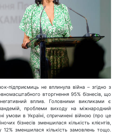
ок-підприємиць не вплинула війна – згідно з
овномасштабного вторгнення 95% бізнесів, що
негативний вплив. Головними викликами є
пандемій, проблеми виходу на міжнародний
ні умови в Україні, спричинені війною (про це
ночих бізнесів зменшилася кількість клієнтів,
 у 12% зменшилася кількість замовлень тощо.