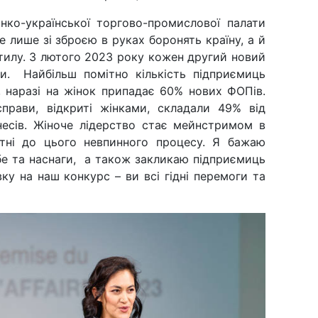
ко-української торгово-промислової палати
не лише зі зброєю в руках боронять країну, а й
тилу. З лютого 2023 року кожен другий новий
ки. Найбільш помітно кількість підприємиць
к, наразі на жінок припадає 60% нових ФОПів.
справи, відкриті жінками, складали 49% від
знесів. Жіноче лідерство стає мейнстримом в
четні до цього невпинного процесу. Я бажаю
бе та наснаги, а також закликаю підприємиць
вку на наш конкурс – ви всі гідні перемоги та