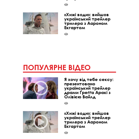
«Хижі води»: вийшов
український трейлер
трилера з Аароном
Екгартом
ПОПУЛЯРНЕ ВІДЕО
Я хочу від тебе сексу:
презентовано
український трейлер
драми Ґреґґа Аракі з
Олівією Вайлд
«Хижі води»: вийшов
український трейлер
трилера з Аароном
Екгартом