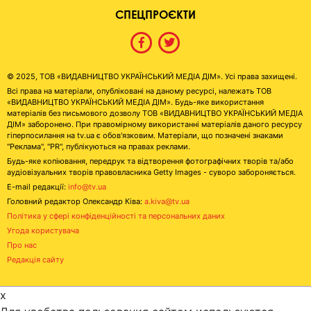
СПЕЦПРОЄКТИ
© 2025, ТОВ «ВИДАВНИЦТВО УКРАЇНСЬКИЙ МЕДІА ДІМ». Усі права захищені.
Всі права на матеріали, опубліковані на даному ресурсі, належать ТОВ
«ВИДАВНИЦТВО УКРАЇНСЬКИЙ МЕДІА ДІМ». Будь-яке використання
матеріалів без письмового дозволу ТОВ «ВИДАВНИЦТВО УКРАЇНСЬКИЙ МЕДІА
ДІМ» заборонено. При правомірному використанні матеріалів даного ресурсу
гіперпосилання на tv.ua є обов'язковим. Матеріали, що позначені знаками
"Реклама", "PR", публікуються на правах реклами.
Будь-яке копіювання, передрук та відтворення фотографічних творів та/або
аудіовізуальних творів правовласника Getty Images - суворо забороняється.
E-mail редакції:
info@tv.ua
Головний редактор Олександр Ківа:
a.kiva@tv.ua
Політика у сфері конфіденційності та персональних даних
Угода користувача
Про нас
Редакція сайту
x