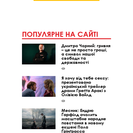
ПОПУЛЯРНЕ НА САЙТІ
Дмитро Чорний: гривня
– це не просто гроші,
а символ нашої
свободи та
державності
Я хочу від тебе сексу:
презентовано
український трейлер
драми Ґреґґа Аракі з
Олівією Вайлд
Месник: Ендрю
Ґарфілд очолить
масштабне народне
повстання в новому
екшені Пола
Ґрінґрасса