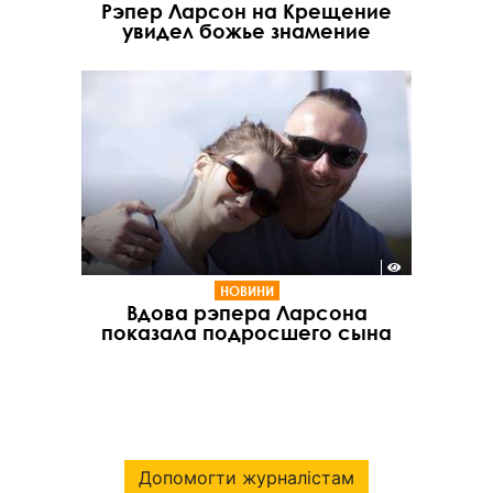
Рэпер Ларсон на Крещение
увидел божье знамение
НОВИНИ
Вдова рэпера Ларсона
показала подросшего сына
Допомогти журналістам