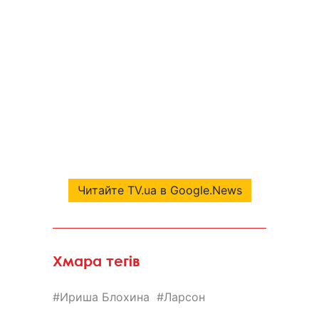
Читайте TV.ua в Google.News
Хмара тегів
Ириша Блохина
Ларсон