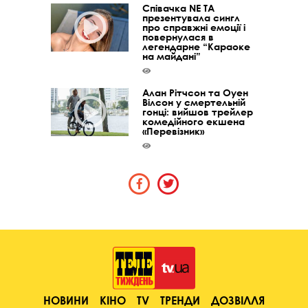
Співачка NE TA
презентувала сингл
про справжні емоції і
повернулася в
легендарне “Караоке
на майдані”
Алан Рітчсон та Оуен
Вілсон у смертельній
гонці: вийшов трейлер
комедійного екшена
«Перевізник»
НОВИНИ
КІНО
TV
ТРЕНДИ
ДОЗВІЛЛЯ