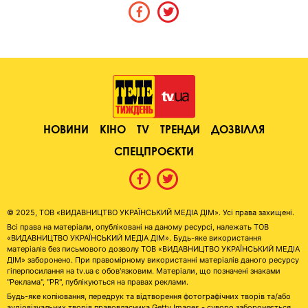
НОВИНИ
КІНО
TV
ТРЕНДИ
ДОЗВІЛЛЯ
СПЕЦПРОЄКТИ
© 2025, ТОВ «ВИДАВНИЦТВО УКРАЇНСЬКИЙ МЕДІА ДІМ». Усі права захищені.
Всі права на матеріали, опубліковані на даному ресурсі, належать ТОВ
«ВИДАВНИЦТВО УКРАЇНСЬКИЙ МЕДІА ДІМ». Будь-яке використання
матеріалів без письмового дозволу ТОВ «ВИДАВНИЦТВО УКРАЇНСЬКИЙ МЕДІА
ДІМ» заборонено. При правомірному використанні матеріалів даного ресурсу
гіперпосилання на tv.ua є обов'язковим. Матеріали, що позначені знаками
"Реклама", "PR", публікуються на правах реклами.
Будь-яке копіювання, передрук та відтворення фотографічних творів та/або
аудіовізуальних творів правовласника Getty Images - суворо забороняється.