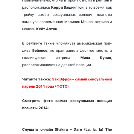
Примечательно, что на второй позиции в рейтинге
расположилась
Керри Вашингтон
, в то время, как
тройку самых сексуальных женщин планеты
замкнула современная Мэрилин Монро, актриса и
модель
Кейт Аптон
.
В рейтинге также упомянута американская поп-
дива
Бейонсе
, которая заняла десятое место, и
голливудская актриса
Мила Кунис
,
расположившаяся на девятой позиции.
Читайте также:
Зак Эфрон – самый сексуальный
парень 2014 года (ФОТО)
Смотреть фото самых сексуальных женщин
планеты 2014:
Слушать онлайн Shakira – Dare (La, la, la) The