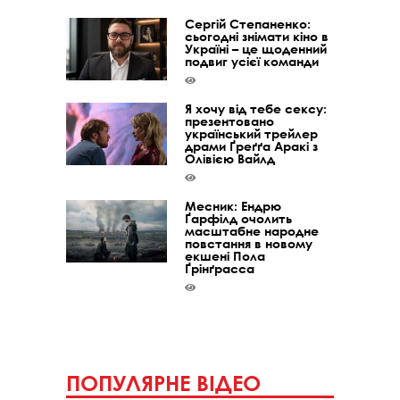
Сергій Степаненко:
сьогодні знімати кіно в
Україні – це щоденний
подвиг усієї команди
Я хочу від тебе сексу:
презентовано
український трейлер
драми Ґреґґа Аракі з
Олівією Вайлд
Месник: Ендрю
Ґарфілд очолить
масштабне народне
повстання в новому
екшені Пола
Ґрінґрасса
ПОПУЛЯРНЕ ВІДЕО