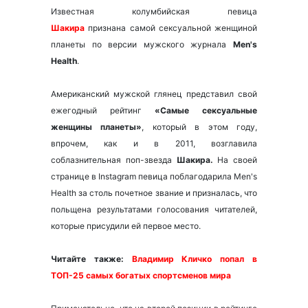
Известная колумбийская певица
Шакира
признана самой сексуальной женщиной
планеты по версии мужского журнала
Men's
Health
.
Американский мужской глянец представил свой
ежегодный рейтинг
«Самые сексуальные
женщины планеты»
, который в этом году,
впрочем, как и в 2011, возглавила
соблазнительная поп-звезда
Шакира.
На своей
странице в Instagram певица поблагодарила Men's
Health за столь почетное звание и призналась, что
польщена результатами голосования читателей,
которые присудили ей первое место.
Читайте также:
Владимир Кличко попал в
ТОП-25 самых богатых спортсменов мира