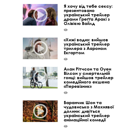
Я хочу від тебе сексу:
презентовано
український трейлер
драми Ґреґґа Аракі з
Олівією Вайлд
«Хижі води»: вийшов
український трейлер
трилера з Аароном
Екгартом
Алан Рітчсон та Оуен
Вілсон у смертельній
гонці: вийшов трейлер
комедійного екшена
«Перевізник»
Баранчик Шон та
чудовисько з Мохнявої
долини: дивіться
український трейлер
анімаційної комедії