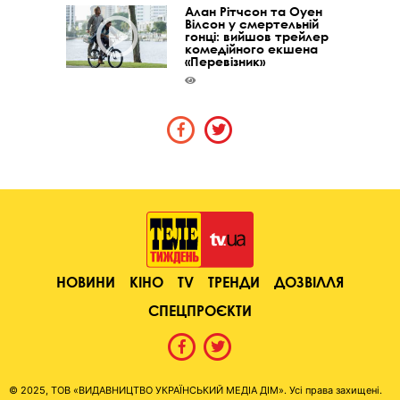
Алан Рітчсон та Оуен
Вілсон у смертельній
гонці: вийшов трейлер
комедійного екшена
«Перевізник»
НОВИНИ
КІНО
TV
ТРЕНДИ
ДОЗВІЛЛЯ
СПЕЦПРОЄКТИ
© 2025, ТОВ «ВИДАВНИЦТВО УКРАЇНСЬКИЙ МЕДІА ДІМ». Усі права захищені.