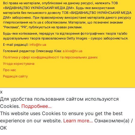
Всі права на матеріали, опубліковані на даному ресурсі, належать ТОВ
«ВИДАВНИЦТВО УКРАЇНСЬКИЙ МЕДІА ДІМ». Будь-яке використання
матеріалів без письмового дозволу ТОВ «ВИДАВНИЦТВО УКРАЇНСЬКИЙ МЕДІА
ДІМ» заборонено. При правомірному використанні матеріалів даного ресурсу
гіперпосилання на tv.ua є обов'язковим. Матеріали, що позначені знаками
"Реклама", "PR", публікуються на правах реклами.
Будь-яке копіювання, передрук та відтворення фотографічних творів та/або
аудіовізуальних творів правовласника Getty Images - суворо забороняється.
E-mail редакції:
info@tv.ua
Головний редактор Олександр Ківа:
a.kiva@tv.ua
Політика у сфері конфіденційності та персональних даних
Угода користувача
Про нас
Редакція сайту
x
Для удобства пользования сайтом используются
Cookies.
Подробнее...
This website uses Cookies to ensure you get the best
experience on our website.
Learn more...
Ознакомлен(а) /
OK