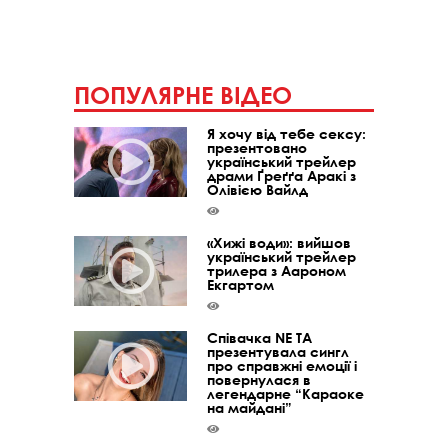
ПОПУЛЯРНЕ ВІДЕО
Я хочу від тебе сексу:
презентовано
український трейлер
драми Ґреґґа Аракі з
Олівією Вайлд
«Хижі води»: вийшов
український трейлер
трилера з Аароном
Екгартом
Співачка NE TA
презентувала сингл
про справжні емоції і
повернулася в
легендарне “Караоке
на майдані”