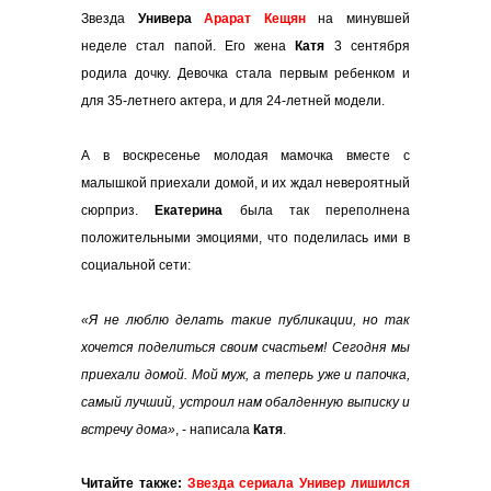
Звезда
Универа
Арарат Кещян
на минувшей
неделе стал папой. Его жена
Катя
3 сентября
родила дочку. Девочка стала первым ребенком и
для 35-летнего актера, и для 24-летней модели.
А в воскресенье молодая мамочка вместе с
малышкой приехали домой, и их ждал невероятный
сюрприз.
Екатерина
была так переполнена
положительными эмоциями, что поделилась ими в
социальной сети:
«Я не люблю делать такие публикации, но так
хочется поделиться своим счастьем! Сегодня мы
приехали домой. Мой муж, а теперь уже и папочка,
самый лучший, устроил нам обалденную выписку и
встречу дома»
, - написала
Катя
.
Читайте также:
Звезда сериала Универ лишился