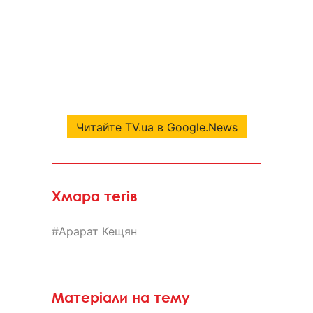
Читайте TV.ua в Google.News
Хмара тегів
Арарат Кещян
Матеріали на тему