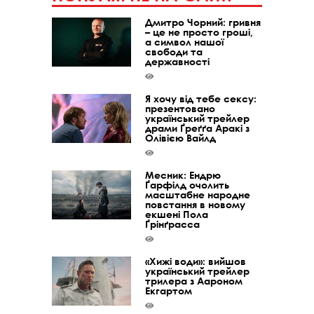
Дмитро Чорний: гривня
– це не просто гроші,
а символ нашої
свободи та
державності
Я хочу від тебе сексу:
презентовано
український трейлер
драми Ґреґґа Аракі з
Олівією Вайлд
Месник: Ендрю
Ґарфілд очолить
масштабне народне
повстання в новому
екшені Пола
Ґрінґрасса
«Хижі води»: вийшов
український трейлер
трилера з Аароном
Екгартом