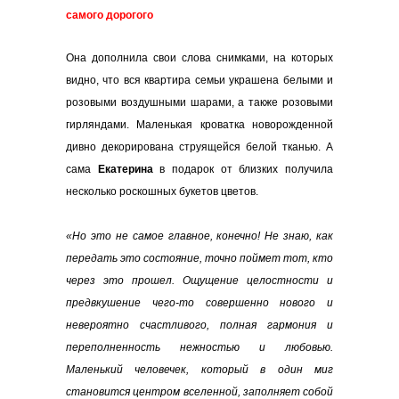
самого дорогого
Она дополнила свои слова снимками, на которых
видно, что вся квартира семьи украшена белыми и
розовыми воздушными шарами, а также розовыми
гирляндами. Маленькая кроватка новорожденной
дивно декорирована струящейся белой тканью. А
сама
Екатерина
в подарок от близких получила
несколько роскошных букетов цветов.
«Но это не самое главное, конечно! Не знаю, как
передать это состояние, точно поймет тот, кто
через это прошел. Ощущение целостности и
предвкушение чего-то совершенно нового и
невероятно счастливого, полная гармония и
переполненность нежностью и любовью.
Маленький человечек, который в один миг
становится центром вселенной, заполняет собой