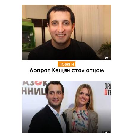
НОВИНИ
Арарат Кещян стал отцом