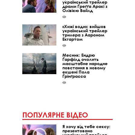
український трейлер
драми Ґреґґа Аракі з
Олівією Вайлд
«Хижі води»: вийшов
український трейлер
трилера з Аароном
Екгартом
Месник: Ендрю
Ґарфілд очолить
масштабне народне
повстання в новому
екшені Пола
Ґрінґрасса
ПОПУЛЯРНЕ ВІДЕО
Я хочу від тебе сексу:
презентовано
український трейлер