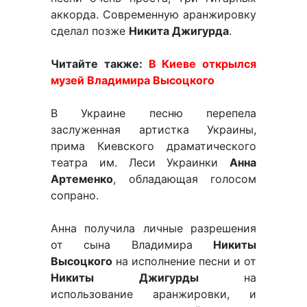
аккорда. Современную аранжировку
сделал позже
Никита Джигурда
.
Читайте также:
В Киеве открылся
музей Владимира Высоцкого
В Украине песню перепела
заслуженная артистка Украины,
прима Киевского драматического
театра им. Леси Украинки
Анна
Артеменко
, обладающая голосом
сопрано.
Анна получила личные разрешения
от сына Владимира
Никиты
Высоцкого
на исполнение песни и от
Никиты Джигурды
на
использование аранжировки, и