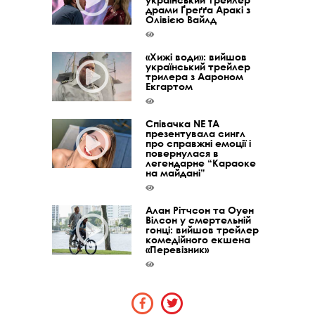
драми Ґреґґа Аракі з
Олівією Вайлд
«Хижі води»: вийшов
український трейлер
трилера з Аароном
Екгартом
Співачка NE TA
презентувала сингл
про справжні емоції і
повернулася в
легендарне “Караоке
на майдані”
Алан Рітчсон та Оуен
Вілсон у смертельній
гонці: вийшов трейлер
комедійного екшена
«Перевізник»