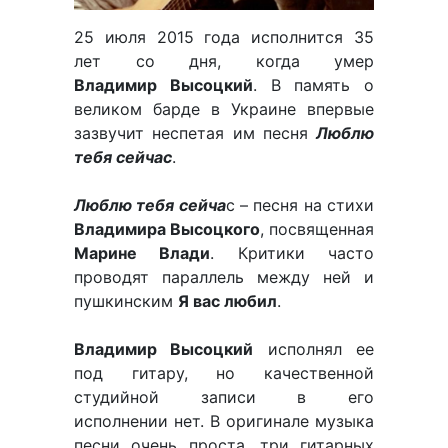
25 июля 2015 года исполнится 35
лет со дня, когда умер
Владимир Высоцкий
. В память о
великом барде в Украине впервые
зазвучит неспетая им песня
Люблю
тебя сейчас
.
Люблю тебя сейча
с – песня на стихи
Владимира Высоцкого
, посвященная
Марине Влади
. Критики часто
проводят параллель между ней и
пушкинским
Я вас любил
.
Владимир Высоцкий
исполнял ее
под гитару, но качественной
студийной записи в его
исполнении нет. В оригинале музыка
песни очень проста, три гитарных