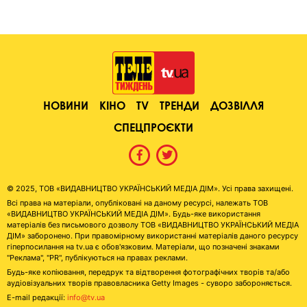
НОВИНИ
КІНО
TV
ТРЕНДИ
ДОЗВІЛЛЯ
СПЕЦПРОЄКТИ
© 2025, ТОВ «ВИДАВНИЦТВО УКРАЇНСЬКИЙ МЕДІА ДІМ». Усі права захищені.
Всі права на матеріали, опубліковані на даному ресурсі, належать ТОВ
«ВИДАВНИЦТВО УКРАЇНСЬКИЙ МЕДІА ДІМ». Будь-яке використання
матеріалів без письмового дозволу ТОВ «ВИДАВНИЦТВО УКРАЇНСЬКИЙ МЕДІА
ДІМ» заборонено. При правомірному використанні матеріалів даного ресурсу
гіперпосилання на tv.ua є обов'язковим. Матеріали, що позначені знаками
"Реклама", "PR", публікуються на правах реклами.
Будь-яке копіювання, передрук та відтворення фотографічних творів та/або
аудіовізуальних творів правовласника Getty Images - суворо забороняється.
E-mail редакції:
info@tv.ua