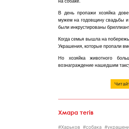
на собаке.
В день пропажи хозяйка дов
мужем на годовщину свадьбы и
были инкрустированы бриллиан
Когда семья вышла на побережье
Украшения, которые пропали вмес
Но хозяйка животного бол
вознаграждение нашедшим таксу
Читайт
Хмара тегів
Харьков
собака
украшен