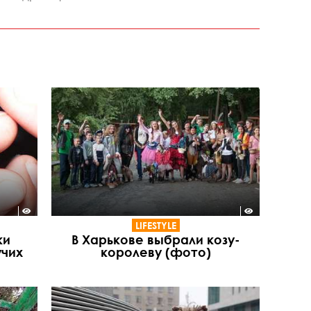
LIFESTYLE
ки
В Харькове выбрали козу-
учих
королеву (фото)