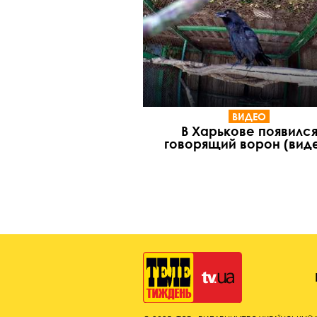
ВИДЕО
В Харькове появилс
говорящий ворон (вид