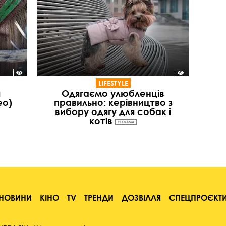
LIFESTYLE
я
Одягаємо улюбленців
ео)
правильно: керівництво з
вибору одягу для собак і
котів
РЕКЛАМА
НОВИНИ
КІНО
TV
ТРЕНДИ
ДОЗВІЛЛЯ
СПЕЦПРОЄКТ