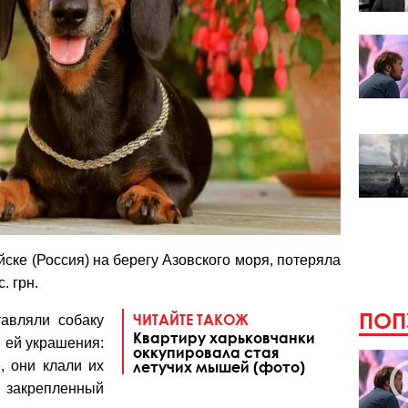
йске (Россия) на берегу Азовского моря, потеряла
. грн.
ПОП
ЧИТАЙТЕ ТАКОЖ
авляли собаку
Квартиру харьковчанки
я ей украшения:
оккупировала стая
, они клали их
летучих мышей (фото)
закрепленный