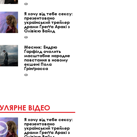
Я хочу від тебе сексу:
презентовано
український трейлер
драми Ґреґґа Аракі з
Олівією Вайлд
Месник: Ендрю
Ґарфілд очолить
масштабне народне
повстання в новому
екшені Пола
Ґрінґрасса
УЛЯРНЕ ВІДЕО
Я хочу від тебе сексу:
презентовано
український трейлер
драми Ґреґґа Аракі з
Олівією Вайлд