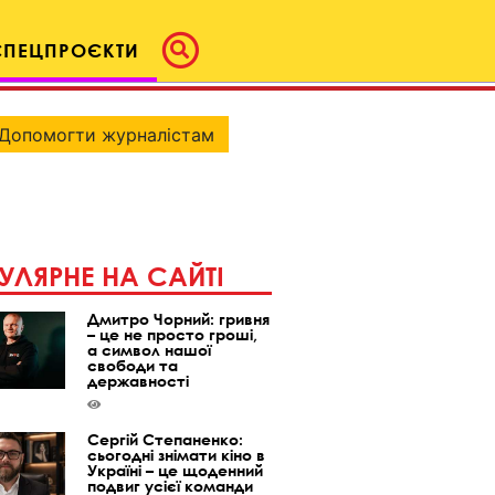
СПЕЦПРОЄКТИ
Допомогти журналістам
УЛЯРНЕ НА САЙТІ
Дмитро Чорний: гривня
– це не просто гроші,
а символ нашої
свободи та
державності
Сергій Степаненко:
сьогодні знімати кіно в
Україні – це щоденний
подвиг усієї команди