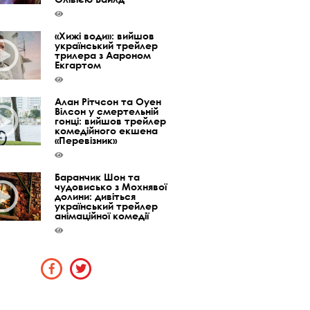
«Хижі води»: вийшов
український трейлер
трилера з Аароном
Екгартом
Алан Рітчсон та Оуен
Вілсон у смертельній
гонці: вийшов трейлер
комедійного екшена
«Перевізник»
Баранчик Шон та
чудовисько з Мохнявої
долини: дивіться
український трейлер
анімаційної комедії