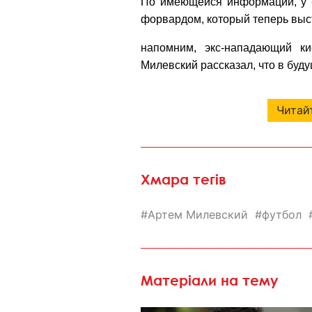
По имеющейся информации, у 
форвардом, который теперь выст
напомним, экс-нападающий к
Милевский
рассказал, что в буд
Читайт
Хмара тегів
Артем Милевский
футбол
Матеріали на тему