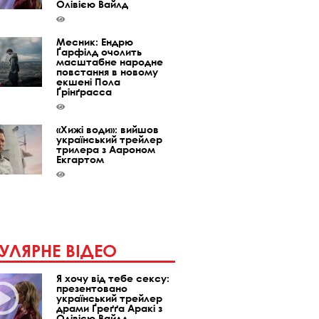
Олівією Вайлд
Месник: Ендрю
Ґарфілд очолить
масштабне народне
повстання в новому
екшені Пола
Ґрінґрасса
«Хижі води»: вийшов
український трейлер
трилера з Аароном
Екгартом
УЛЯРНЕ ВІДЕО
Я хочу від тебе сексу:
презентовано
український трейлер
драми Ґреґґа Аракі з
Олівією Вайлд