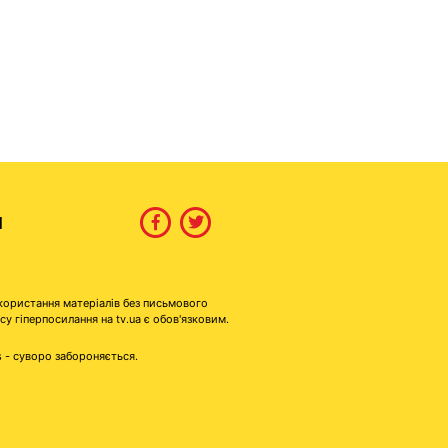
И
користання матеріалів без письмового
гіперпосилання на tv.ua є обов'язковим.
s - суворо забороняється.