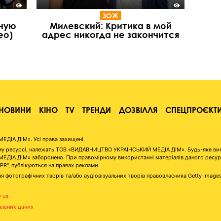
ЗОЖ
тную
Милевский: Критика в мой
ео)
адрес никогда не закончится
НОВИНИ
КІНО
TV
ТРЕНДИ
ДОЗВІЛЛЯ
СПЕЦПРОЄКТ
ІА ДІМ». Усі права захищені.
аному ресурсі, належать ТОВ «ВИДАВНИЦТВО УКРАЇНСЬКИЙ МЕДІА ДІМ». Будь-яке ви
А ДІМ» заборонено. При правомірному використанні матеріалів даного ресурсу 
"PR", публікуються на правах реклами.
я фотографічних творів та/або аудіовізуальних творів правовласника Getty Image
v.ua
альних даних