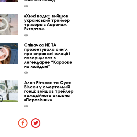
«Хижі води»: вийшов
український трейлер
трилера з Аароном
Екгартом
Співачка NE TA
презентувала сингл
про справжні емоції і
повернулася в
легендарне “Караоке
на майдані”
Алан Рітчсон та Оуен
Вілсон у смертельній
гонці: вийшов трейлер
комедійного екшена
«Перевізник»