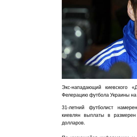
Экс-нападающий киевского 
Фелерацию футбола Украины на 
31-летний футболист намере
киевлян выплаты в размерен
долларов.