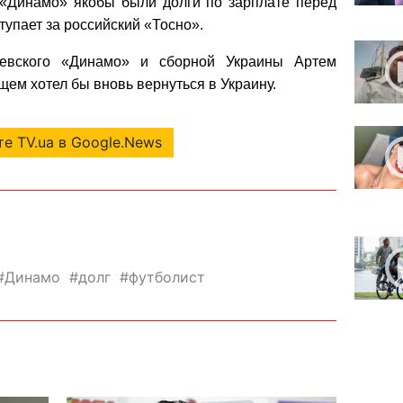
«Динамо» якобы были долги по зарплате перед
упает за российский «Тосно».
иевского «Динамо» и сборной Украины
Артем
ущем хотел бы вновь
вернуться в Украину
.
е TV.ua в Google.News
Динамо
долг
футболист