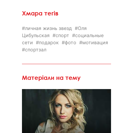
Хмара тегів
личная жизнь звезд
Оля
Цибульская
спорт
социальные
сети
подарок
фото
мотивация
спортзал
Матеріали на тему