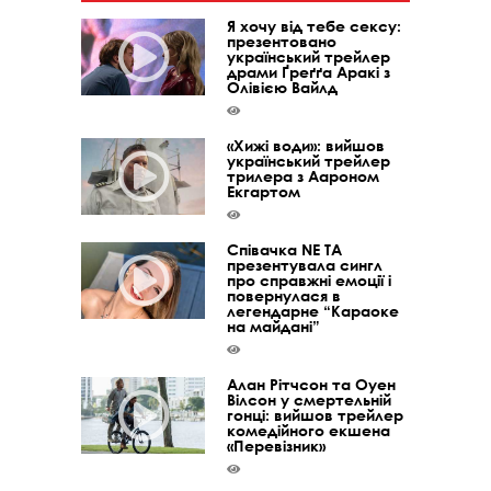
Я хочу від тебе сексу:
презентовано
український трейлер
драми Ґреґґа Аракі з
Олівією Вайлд
«Хижі води»: вийшов
український трейлер
трилера з Аароном
Екгартом
Співачка NE TA
презентувала сингл
про справжні емоції і
повернулася в
легендарне “Караоке
на майдані”
Алан Рітчсон та Оуен
Вілсон у смертельній
гонці: вийшов трейлер
комедійного екшена
«Перевізник»