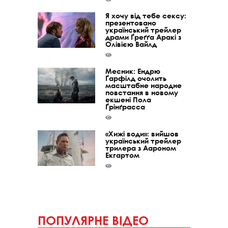
Я хочу від тебе сексу:
презентовано
український трейлер
драми Ґреґґа Аракі з
Олівією Вайлд
Месник: Ендрю
Ґарфілд очолить
масштабне народне
повстання в новому
екшені Пола
Ґрінґрасса
«Хижі води»: вийшов
український трейлер
трилера з Аароном
Екгартом
ПОПУЛЯРНЕ ВІДЕО