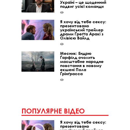
Україні – це щоденний
подвиг усієї команди
Я хочу від тебе сексу:
презентовано
український трейлер
драми Ґреґґа Аракі з
Олівією Вайлд
Месник: Ендрю
Ґарфілд очолить
масштабне народне
повстання в новому
екшені Пола
Ґрінґрасса
ПОПУЛЯРНЕ ВІДЕО
Я хочу від тебе сексу:
презентовано