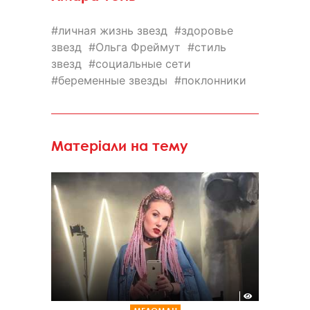
личная жизнь звезд
здоровье
звезд
Ольга Фреймут
стиль
звезд
социальные сети
беременные звезды
поклонники
Матеріали на тему