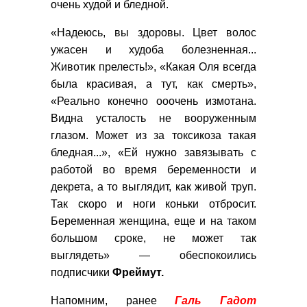
очень худой и бледной.
«Надеюсь, вы здоровы. Цвет волос
ужасен и худоба болезненная...
Животик прелесть!», «Какая Оля всегда
была красивая, а тут, как смерть»,
«Реально конечно ооочень измотана.
Видна усталость не вооруженным
глазом. Может из за токсикоза такая
бледная...», «Ей нужно завязывать с
работой во время беременности и
декрета, а то выглядит, как живой труп.
Так скоро и ноги коньки отбросит.
Беременная женщина, еще и на таком
большом сроке, не может так
выглядеть» — обеспокоились
подписчики
Фреймут.
Напомним, ранее
Галь Гадот