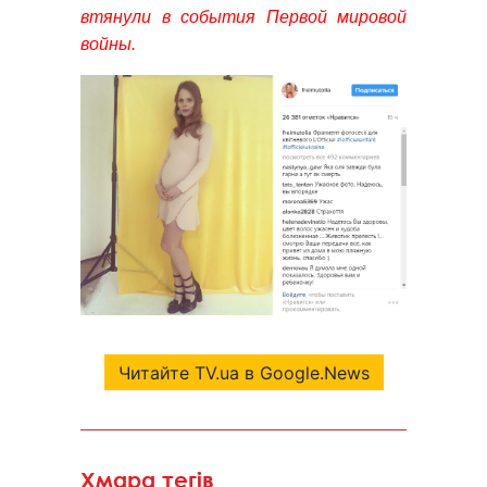
втянули в события Первой мировой
войны.
Читайте TV.ua в Google.News
Хмара тегів