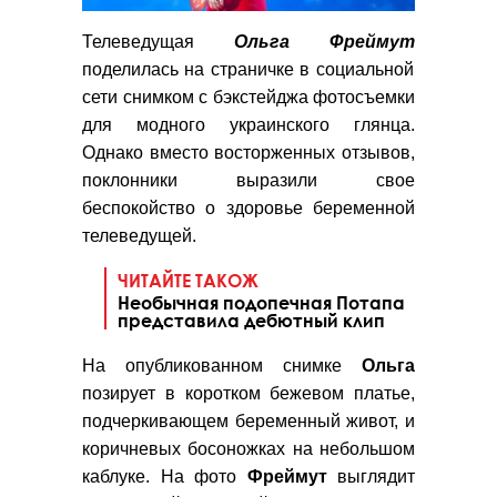
Телеведущая
Ольга Фреймут
поделилась на страничке в социальной
сети снимком с бэкстейджа фотосъемки
для модного украинского глянца.
Однако вместо восторженных отзывов,
поклонники выразили свое
беспокойство о здоровье беременной
телеведущей.
ЧИТАЙТЕ ТАКОЖ
Необычная подопечная Потапа
представила дебютный клип
На опубликованном снимке
Ольга
позирует в коротком бежевом платье,
подчеркивающем беременный живот, и
коричневых босоножках на небольшом
каблуке. На фото
Фреймут
выглядит