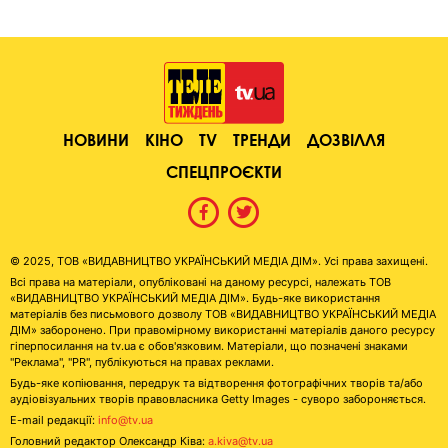
НОВИНИ
КІНО
TV
ТРЕНДИ
ДОЗВІЛЛЯ
СПЕЦПРОЄКТИ
© 2025, ТОВ «ВИДАВНИЦТВО УКРАЇНСЬКИЙ МЕДІА ДІМ». Усі права захищені.
Всі права на матеріали, опубліковані на даному ресурсі, належать ТОВ
«ВИДАВНИЦТВО УКРАЇНСЬКИЙ МЕДІА ДІМ». Будь-яке використання
матеріалів без письмового дозволу ТОВ «ВИДАВНИЦТВО УКРАЇНСЬКИЙ МЕДІА
ДІМ» заборонено. При правомірному використанні матеріалів даного ресурсу
гіперпосилання на tv.ua є обов'язковим. Матеріали, що позначені знаками
"Реклама", "PR", публікуються на правах реклами.
Будь-яке копіювання, передрук та відтворення фотографічних творів та/або
аудіовізуальних творів правовласника Getty Images - суворо забороняється.
E-mail редакції:
info@tv.ua
Головний редактор Олександр Ківа:
a.kiva@tv.ua