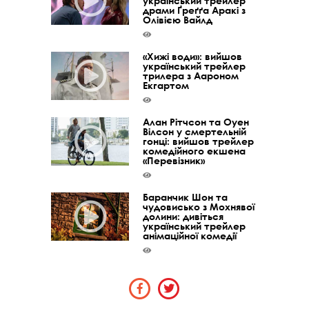
український трейлер
драми Ґреґґа Аракі з
Олівією Вайлд
«Хижі води»: вийшов
український трейлер
трилера з Аароном
Екгартом
Алан Рітчсон та Оуен
Вілсон у смертельній
гонці: вийшов трейлер
комедійного екшена
«Перевізник»
Баранчик Шон та
чудовисько з Мохнявої
долини: дивіться
український трейлер
анімаційної комедії