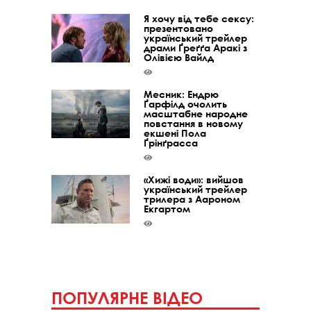
Я хочу від тебе сексу:
презентовано
український трейлер
драми Ґреґґа Аракі з
Олівією Вайлд
Месник: Ендрю
Ґарфілд очолить
масштабне народне
повстання в новому
екшені Пола
Ґрінґрасса
«Хижі води»: вийшов
український трейлер
трилера з Аароном
Екгартом
ПОПУЛЯРНЕ ВІДЕО