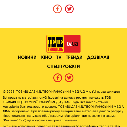
НОВИНИ
КІНО
TV
ТРЕНДИ
ДОЗВІЛЛЯ
СПЕЦПРОЄКТИ
© 2025, ТОВ «ВИДАВНИЦТВО УКРАЇНСЬКИЙ МЕДІА ДІМ». Усі права захищені.
Всі права на матеріали, опубліковані на даному ресурсі, належать ТОВ
«ВИДАВНИЦТВО УКРАЇНСЬКИЙ МЕДІА ДІМ». Будь-яке використання
матеріалів без письмового дозволу ТОВ «ВИДАВНИЦТВО УКРАЇНСЬКИЙ МЕДІА
ДІМ» заборонено. При правомірному використанні матеріалів даного ресурсу
гіперпосилання на tv.ua є обов'язковим. Матеріали, що позначені знаками
"Реклама", "PR", публікуються на правах реклами.
Будь-яке копіювання, передрук та відтворення фотографічних творів та/або