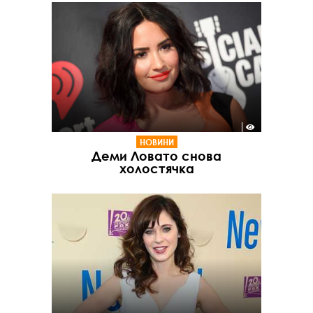
НОВИНИ
Деми Ловато снова
холостячка