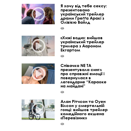
Я хочу від тебе сексу:
презентовано
український трейлер
драми Ґреґґа Аракі з
Олівією Вайлд
«Хижі води»: вийшов
український трейлер
трилера з Аароном
Екгартом
Співачка NE TA
презентувала сингл
про справжні емоції і
повернулася в
легендарне “Караоке
на майдані”
Алан Рітчсон та Оуен
Вілсон у смертельній
гонці: вийшов трейлер
комедійного екшена
«Перевізник»