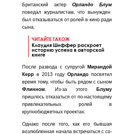
Британский актер
Орландо Блум
поведал журналистам, что вынужден
был отказываться от ролей в кино ради
сына.
ЧИТАЙТЕ ТАКОЖ
Клаудия Шиффер раскроет
историю успеха в авторской
книге
После развода с супругой
Мирандой
Керр
в 2013 году
Орландо
посвятил
время тому, чтобы быть рядом с сыном
Флинном
. Из-за этого
Блуму
пришлось отказаться от по-настоящему
привлекательных ролей в
крупнобюджетных проектах.
Однако после того, как его бывшая
возлюбленная начала встречаться с со-