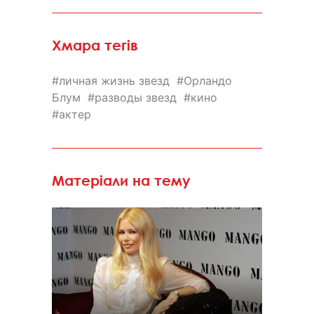
Хмара тегів
личная жизнь звезд
Орландо
Блум
разводы звезд
кино
актер
Матеріали на тему