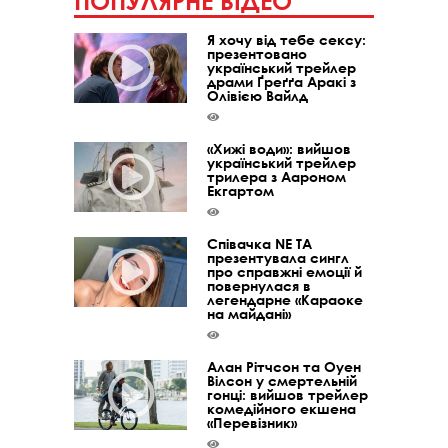
ПОПУЛЯРНЕ ВІДЕО
Я хочу від тебе сексу:
презентовано
український трейлер
драми Ґреґґа Аракі з
Олівією Вайлд
«Хижі води»: вийшов
український трейлер
трилера з Аароном
Екгартом
Співачка NE TA
презентувала сингл
про справжні емоції й
повернулася в
легендарне «Караоке
на майдані»
Алан Рітчсон та Оуен
Вілсон у смертельній
гонці: вийшов трейлер
комедійного екшена
«Перевізник»