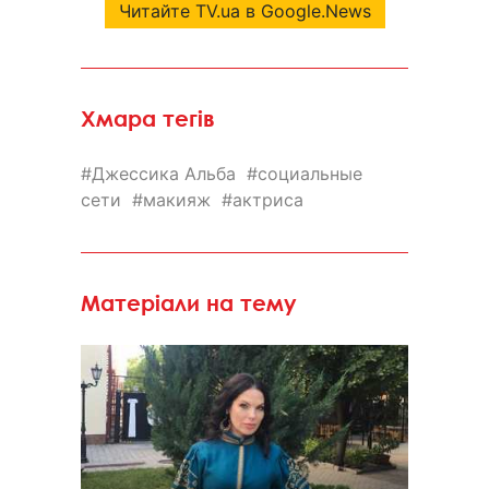
Читайте TV.ua в Google.News
Хмара тегів
Джессика Альба
социальные
сети
макияж
актриса
Матеріали на тему