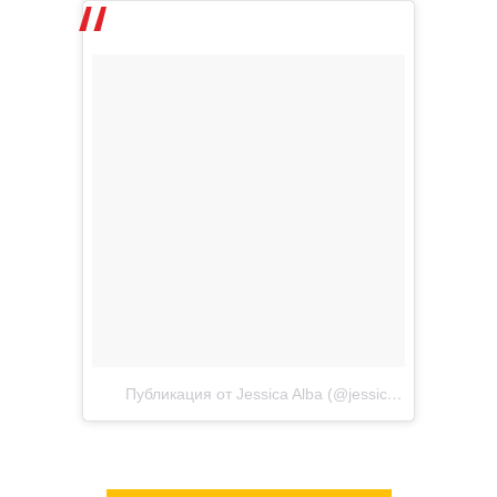
Публикация от Jessica Alba (@jessicaalba)
Июн 28 