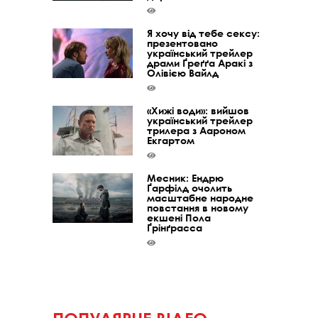
Я хочу від тебе сексу:
презентовано
український трейлер
драми Ґреґґа Аракі з
Олівією Вайлд
«Хижі води»: вийшов
український трейлер
трилера з Аароном
Екгартом
Месник: Ендрю
Ґарфілд очолить
масштабне народне
повстання в новому
екшені Пола
Ґрінґрасса