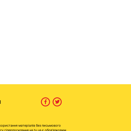
И
користання матеріалів без письмового
гіперпосилання на tv.ua є обов'язковим.