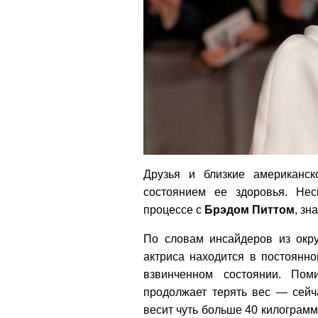
Друзья и близкие американс
состоянием ее здоровья. Не
процессе с
Брэдом Питтом
, зн
По словам инсайдеров из ок
актриса находится в постоянн
взвинченном состоянии. Пом
продолжает терять вес — сей
весит чуть больше 40 килограмм