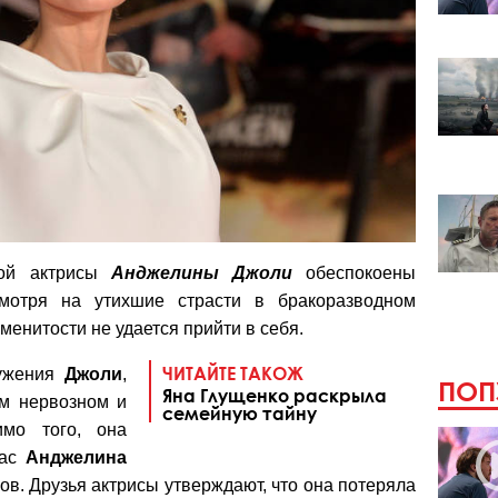
кой актрисы
Анджелины Джоли
обеспокоены
смотря на утихшие страсти в бракоразводном
аменитости не удается прийти в себя.
ЧИТАЙТЕ ТАКОЖ
ружения
Джоли
,
ПОП
Яна Глущенко раскрыла
ом нервозном и
семейную тайну
имо того, она
час
Анджелина
ов. Друзья актрисы утверждают, что она потеряла