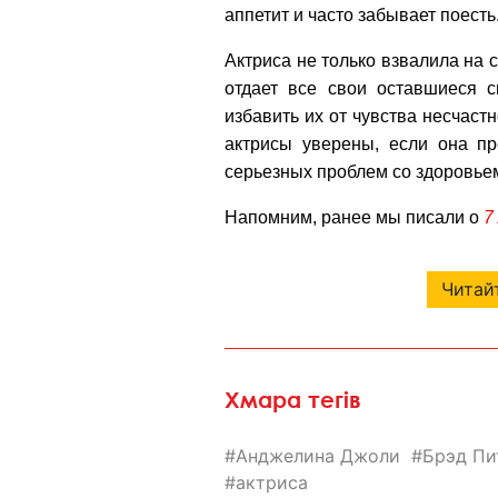
аппетит и часто забывает поесть
Актриса не только взвалила на 
отдает все свои оставшиеся 
избавить их от чувства несчастн
актрисы уверены, если она пр
серьезных проблем со здоровье
Напомним, ранее мы писали о
7
Читайт
Хмара тегів
Анджелина Джоли
Брэд Пи
актриса