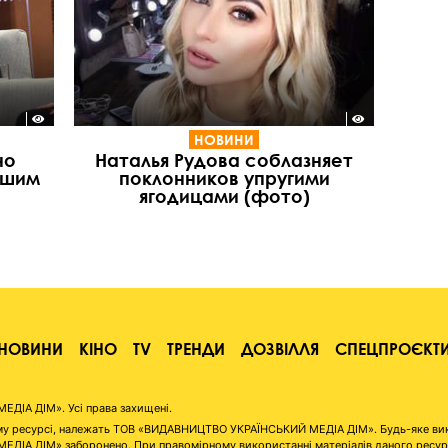
НОВИНИ
но
Наталья Рудова соблазняет
дшим
поклонников упругими
ягодицами (фото)
НОВИНИ
КІНО
TV
ТРЕНДИ
ДОЗВІЛЛЯ
СПЕЦПРОЄКТ
ІА ДІМ». Усі права захищені.
аному ресурсі, належать ТОВ «ВИДАВНИЦТВО УКРАЇНСЬКИЙ МЕДІА ДІМ». Будь-яке ви
А ДІМ» заборонено. При правомірному використанні матеріалів даного ресурсу 