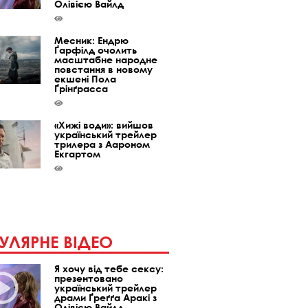
Олівією Вайлд
Месник: Ендрю
Ґарфілд очолить
масштабне народне
повстання в новому
екшені Пола
Ґрінґрасса
«Хижі води»: вийшов
український трейлер
трилера з Аароном
Екгартом
УЛЯРНЕ ВІДЕО
Я хочу від тебе сексу:
презентовано
український трейлер
драми Ґреґґа Аракі з
Олівією Вайлд