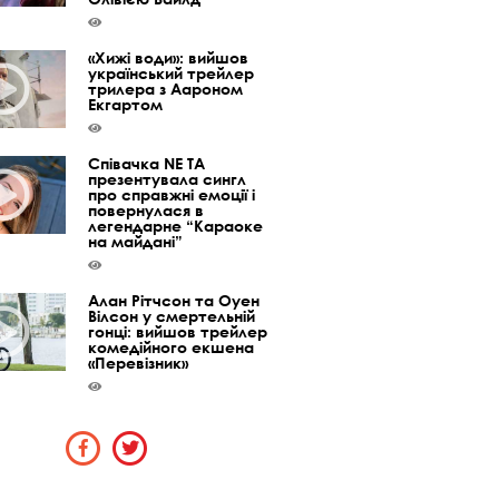
«Хижі води»: вийшов
український трейлер
трилера з Аароном
Екгартом
Співачка NE TA
презентувала сингл
про справжні емоції і
повернулася в
легендарне “Караоке
на майдані”
Алан Рітчсон та Оуен
Вілсон у смертельній
гонці: вийшов трейлер
комедійного екшена
«Перевізник»