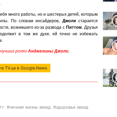
.
себя много работы, но и шестерых детей, которым
силы. По словам инсайдеров,
Джоли
старается
ости, возникшего из-за развода с
Питтом
. Друзья
одолжит в том же духе, ей точно не избежать
м.
 лучших ролях
Анджелины Джоли
.
е TV.ua в Google.News
тт
личная жизнь звезд
здоровье звезд