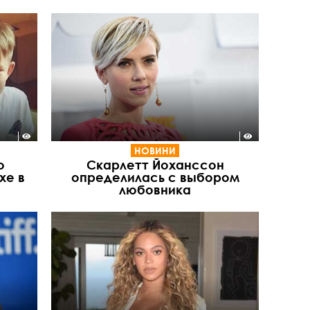
НОВИНИ
о
Скарлетт Йоханссон
хе в
определилась с выбором
любовника