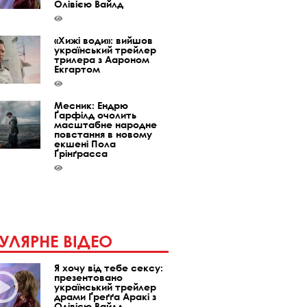
Олівією Вайлд
«Хижі води»: вийшов
український трейлер
трилера з Аароном
Екгартом
Месник: Ендрю
Ґарфілд очолить
масштабне народне
повстання в новому
екшені Пола
Ґрінґрасса
УЛЯРНЕ ВІДЕО
Я хочу від тебе сексу:
презентовано
український трейлер
драми Ґреґґа Аракі з
Олівією Вайлд