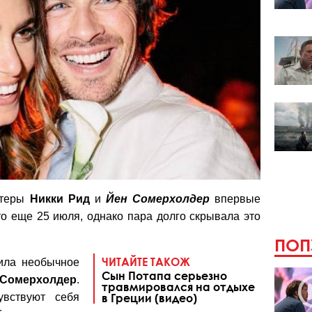
актеры
Никки Рид
и
Йен Сомерхолдер
впервые
то еще 25 июля, однако пара долго скрывала это
ПОП
ЧИТАЙТЕ ТАКОЖ
ила необычное
Сын Потапа серьезно
Сомерхолдер
.
травмировался на отдыхе
увствуют себя
в Греции (видео)