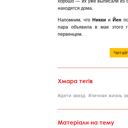
хорошо — их уже выписали из 
находятся дома.
Напомним, что
Никки
и
Йен
по
пара объявила в мае этого 
первенцем.
Читайт
Хмара тегів
дети звезд
личная жизнь з
Матеріали на тему