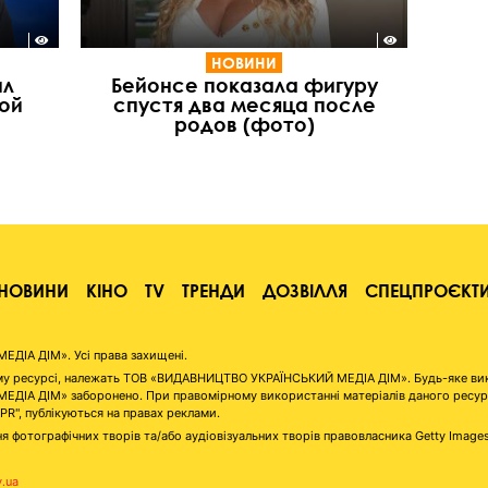
НОВИНИ
ил
Бейонсе показала фигуру
ой
спустя два месяца после
родов (фото)
НОВИНИ
КІНО
TV
ТРЕНДИ
ДОЗВІЛЛЯ
СПЕЦПРОЄКТ
ІА ДІМ». Усі права захищені.
аному ресурсі, належать ТОВ «ВИДАВНИЦТВО УКРАЇНСЬКИЙ МЕДІА ДІМ». Будь-яке ви
А ДІМ» заборонено. При правомірному використанні матеріалів даного ресурсу 
"PR", публікуються на правах реклами.
я фотографічних творів та/або аудіовізуальних творів правовласника Getty Image
v.ua