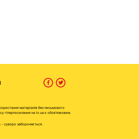
И
користання матеріалів без письмового
гіперпосилання на tv.ua є обов'язковим.
s - суворо забороняється.