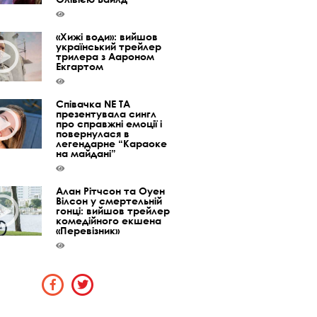
«Хижі води»: вийшов
український трейлер
трилера з Аароном
Екгартом
Співачка NE TA
презентувала сингл
про справжні емоції і
повернулася в
легендарне “Караоке
на майдані”
Алан Рітчсон та Оуен
Вілсон у смертельній
гонці: вийшов трейлер
комедійного екшена
«Перевізник»