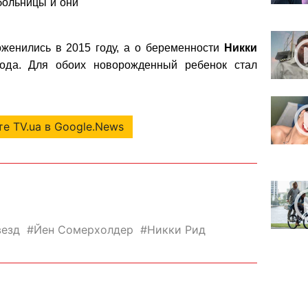
больницы и они
женились в 2015 году, а о беременности
Никки
года. Для обоих новорожденный ребенок стал
е TV.ua в Google.News
везд
Йен Сомерхолдер
Никки Рид