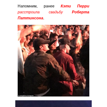
Напомним, ранее
Кэти Перри
расстроила свадьбу
Роберта
Паттинсона
.