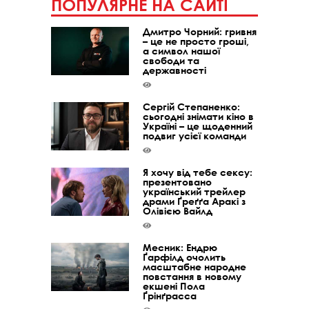
ПОПУЛЯРНЕ НА САЙТІ
Дмитро Чорний: гривня
– це не просто гроші,
а символ нашої
свободи та
державності
Сергій Степаненко:
сьогодні знімати кіно в
Україні – це щоденний
подвиг усієї команди
Я хочу від тебе сексу:
презентовано
український трейлер
драми Ґреґґа Аракі з
Олівією Вайлд
Месник: Ендрю
Ґарфілд очолить
масштабне народне
повстання в новому
екшені Пола
Ґрінґрасса