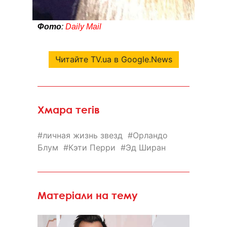
Фото
:
Daily Mail
Читайте TV.ua в Google.News
Хмара тегів
личная жизнь звезд
Орландо
Блум
Кэти Перри
Эд Ширан
Матеріали на тему