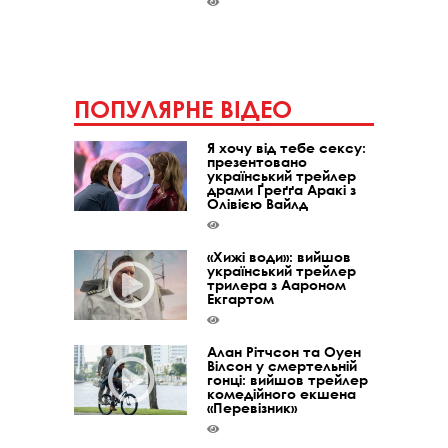
ПОПУЛЯРНЕ ВІДЕО
Я хочу від тебе сексу:
презентовано
український трейлер
драми Ґреґґа Аракі з
Олівією Вайлд
«Хижі води»: вийшов
український трейлер
трилера з Аароном
Екгартом
Алан Рітчсон та Оуен
Вілсон у смертельній
гонці: вийшов трейлер
комедійного екшена
«Перевізник»