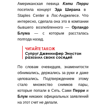
Американская певица
Кэти Перри
посетила концерт
Эда Ширана
в
Staples Center в Лос-Анджелесе. Что
интересно, сделала она это в компании
бывшего возлюбленного —
Орландо
Блума
— с которым рассталась
полгода назад.
ЧИТАЙТЕ ТАКОЖ
Супруг Дженнифер Энистон
разозлил своих соседей
По словам очевидцев, знаменитости
обнимались, держались за руки и даже
целовались. Подтверждением этому
стало множество снимков пары,
которые попали в Сеть. Сами
Перри
и
Блум
никаких официальных заявлений
на этот счет не делали.