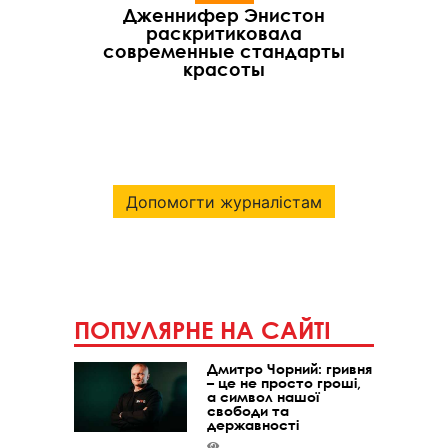
Дженнифер Энистон
раскритиковала
современные стандарты
красоты
Допомогти журналістам
ПОПУЛЯРНЕ НА САЙТІ
Дмитро Чорний: гривня
– це не просто гроші,
а символ нашої
свободи та
державності