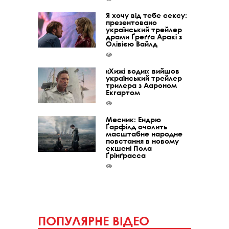
Я хочу від тебе сексу:
презентовано
український трейлер
драми Ґреґґа Аракі з
Олівією Вайлд
«Хижі води»: вийшов
український трейлер
трилера з Аароном
Екгартом
Месник: Ендрю
Ґарфілд очолить
масштабне народне
повстання в новому
екшені Пола
Ґрінґрасса
ПОПУЛЯРНЕ ВІДЕО