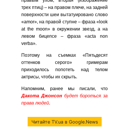
правым ухом, вторая (изображение
трех птиц) – на правом плече, на задней
поверхности шеи вытатуировано слово
«amor», на правой ступне – фраза «look
at the moon» в окружении звезд, а на
левом бицепсе – фраза «acta non
verba».
Поэтому на съемках «Пятьдесят
оттенков серого» гримерам
приходилось попотеть над телом
актрисы, чтобы их скрыть.
Напомним, ранее мы писали, что
Дакота Джонсон
будет бороться за
права людей
.
Читайте TV.ua в Google.News