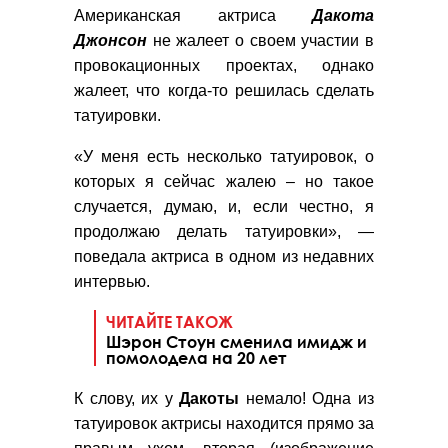
Американская актриса
Дакота
Джонсон
не жалеет о своем участии в
провокационных проектах, однако
жалеет, что когда-то решилась сделать
татуировки.
«У меня есть несколько татуировок, о
которых я сейчас жалею – но такое
случается, думаю, и, если честно, я
продолжаю делать татуировки», —
поведала актриса в одном из недавних
интервью.
ЧИТАЙТЕ ТАКОЖ
Шэрон Стоун сменила имидж и
помолодела на 20 лет
К слову, их у
Дакоты
немало! Одна из
татуировок актрисы находится прямо за