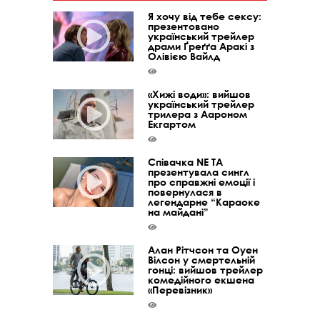
Я хочу від тебе сексу:
презентовано
український трейлер
драми Ґреґґа Аракі з
Олівією Вайлд
«Хижі води»: вийшов
український трейлер
трилера з Аароном
Екгартом
Співачка NE TA
презентувала сингл
про справжні емоції і
повернулася в
легендарне “Караоке
на майдані”
Алан Рітчсон та Оуен
Вілсон у смертельній
гонці: вийшов трейлер
комедійного екшена
«Перевізник»