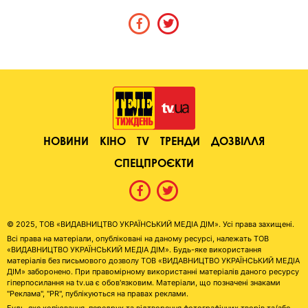
НОВИНИ
КІНО
TV
ТРЕНДИ
ДОЗВІЛЛЯ
СПЕЦПРОЄКТИ
© 2025, ТОВ «ВИДАВНИЦТВО УКРАЇНСЬКИЙ МЕДІА ДІМ». Усі права захищені.
Всі права на матеріали, опубліковані на даному ресурсі, належать ТОВ
«ВИДАВНИЦТВО УКРАЇНСЬКИЙ МЕДІА ДІМ». Будь-яке використання
матеріалів без письмового дозволу ТОВ «ВИДАВНИЦТВО УКРАЇНСЬКИЙ МЕДІА
ДІМ» заборонено. При правомірному використанні матеріалів даного ресурсу
гіперпосилання на tv.ua є обов'язковим. Матеріали, що позначені знаками
"Реклама", "PR", публікуються на правах реклами.
Будь-яке копіювання, передрук та відтворення фотографічних творів та/або