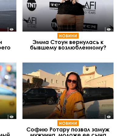
НОВИНИ
и
Эмма Стоун вернулась к
оего
бывшему возлюбленному?
НОВИНИ
Софию Ротару позвал замуж
мый
мужчина, моложе ее сына