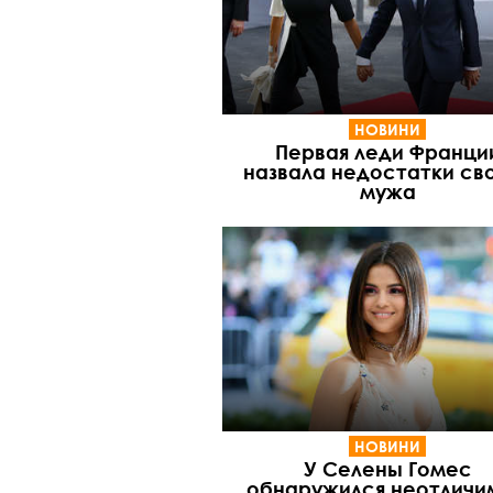
НОВИНИ
Первая леди Франци
назвала недостатки св
мужа
НОВИНИ
У Селены Гомес
обнаружился неотличи