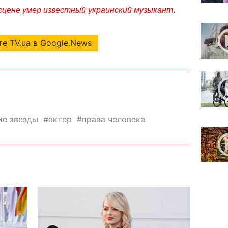
 сцене умер известный украинский музыкант
.
е TV.ua в Google.News
е звезды
актер
права человека