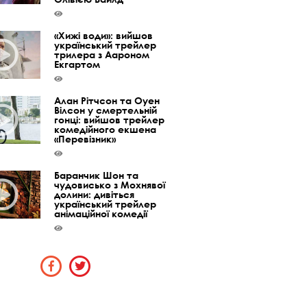
«Хижі води»: вийшов
український трейлер
трилера з Аароном
Екгартом
Алан Рітчсон та Оуен
Вілсон у смертельній
гонці: вийшов трейлер
комедійного екшена
«Перевізник»
Баранчик Шон та
чудовисько з Мохнявої
долини: дивіться
український трейлер
анімаційної комедії