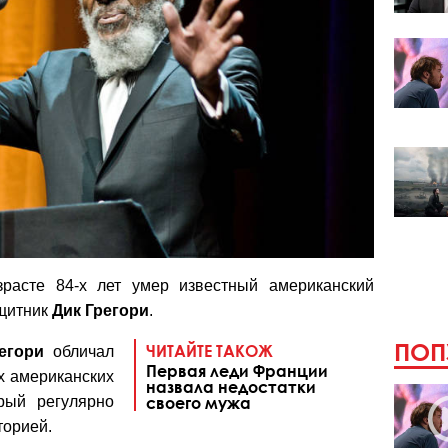
расте 84-х лет умер известный американский
ащитник
Дик Грегори
.
ПОП
ЧИТАЙТЕ ТАКОЖ
егори
обличал
Первая леди Франции
х американских
назвала недостатки
рый регулярно
своего мужа
торией.