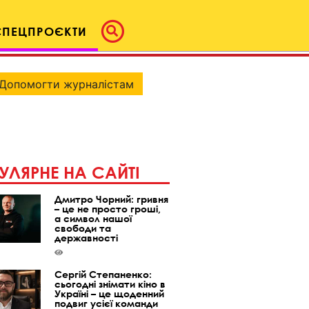
СПЕЦПРОЄКТИ
Допомогти журналістам
УЛЯРНЕ НА САЙТІ
Дмитро Чорний: гривня
– це не просто гроші,
а символ нашої
свободи та
державності
Сергій Степаненко:
сьогодні знімати кіно в
Україні – це щоденний
подвиг усієї команди