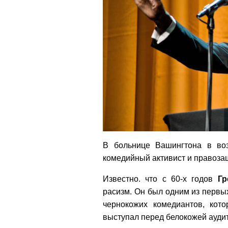
В больнице Вашингтона в воз
комедийный активист и правоз
Известно. что с 60-х годов
Гр
расизм. Он был одним из первы
чернокожих комедиантов, кото
выступал перед белокожей ауди