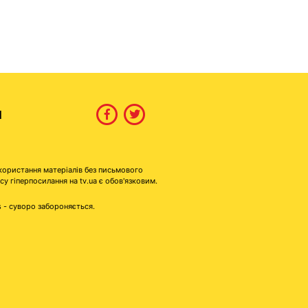
И
користання матеріалів без письмового
гіперпосилання на tv.ua є обов'язковим.
s - суворо забороняється.