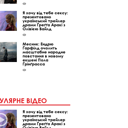
Я хочу від тебе сексу:
презентовано
український трейлер
драми Ґреґґа Аракі з
Олівією Вайлд
Месник: Ендрю
Ґарфілд очолить
масштабне народне
повстання в новому
екшені Пола
Ґрінґрасса
УЛЯРНЕ ВІДЕО
Я хочу від тебе сексу:
презентовано
український трейлер
драми Ґреґґа Аракі з
Олівією Вайлд