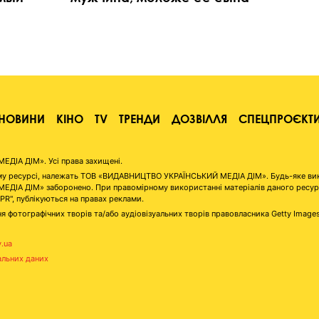
НОВИНИ
КІНО
TV
ТРЕНДИ
ДОЗВІЛЛЯ
СПЕЦПРОЄКТ
ІА ДІМ». Усі права захищені.
аному ресурсі, належать ТОВ «ВИДАВНИЦТВО УКРАЇНСЬКИЙ МЕДІА ДІМ». Будь-яке ви
А ДІМ» заборонено. При правомірному використанні матеріалів даного ресурсу 
"PR", публікуються на правах реклами.
я фотографічних творів та/або аудіовізуальних творів правовласника Getty Image
v.ua
альних даних