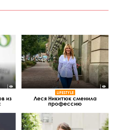
LIFESTYLE
в из
Леся Никитюк сменила
с
профессию