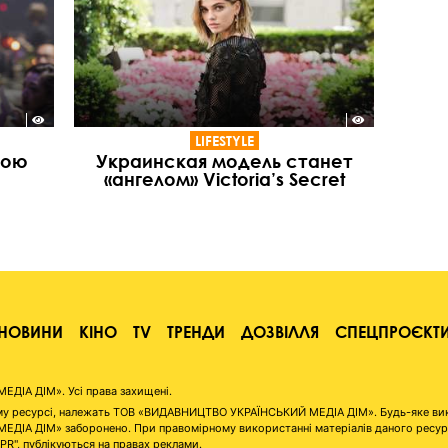
LIFESTYLE
вою
Украинская модель станет
«ангелом» Victoria’s Secret
НОВИНИ
КІНО
TV
ТРЕНДИ
ДОЗВІЛЛЯ
СПЕЦПРОЄКТ
ІА ДІМ». Усі права захищені.
аному ресурсі, належать ТОВ «ВИДАВНИЦТВО УКРАЇНСЬКИЙ МЕДІА ДІМ». Будь-яке ви
А ДІМ» заборонено. При правомірному використанні матеріалів даного ресурсу 
"PR", публікуються на правах реклами.