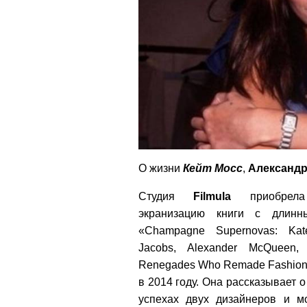
О жизни
Кейт Мосс
,
Александр
Студия
Filmula
приобрел
экранизацию книги с длинн
«Champagne Supernovas: Ka
Jacobs, Alexander McQueen
Renegades Who Remade Fashion
в 2014 году. Она рассказывает 
успехах двух дизайнеров и м