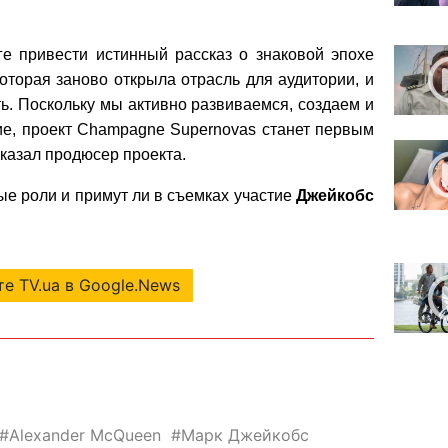
е привести истинный рассказ о знаковой эпохе
оторая заново открыла отрасль для аудитории, и
ь. Поскольку мы активно развиваемся, создаем и
ие, проект Champagne Supernovas станет первым
казал продюсер проекта.
ые роли и примут ли в съемках участие
Джейкобс
е TV.ua в Google.News
Alexander McQueen
Марк Джейкобс