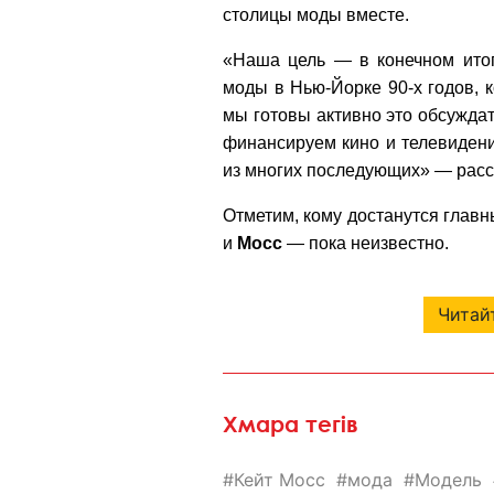
столицы моды вместе.
«Наша цель — в конечном итог
моды в Нью-Йорке 90-х годов, к
мы готовы активно это обсуждат
финансируем кино и телевиден
из многих последующих» — расс
Отметим, кому достанутся главн
и
Мосс
— пока неизвестно.
Читайт
Хмара тегів
Кейт Мосс
мода
Модель