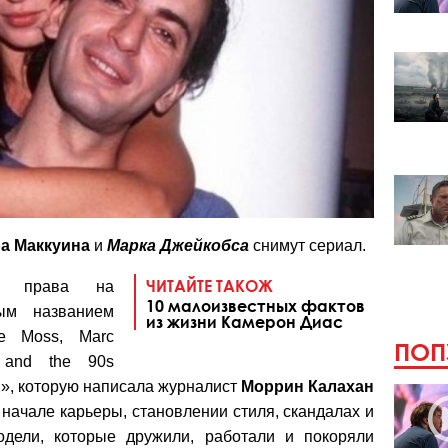
а Маккуина
и
Марка Джейкобса
снимут сериал.
ЧИТАЙТЕ ТАКОЖ
а права на
10 малоизвестных фактов
ым названием
из жизни Камерон Диас
te Moss, Marc
ПОП
, and the 90s
», которую написала журналист
Моррин Калахан
о начале карьеры, становлении стиля, скандалах и
одели, которые дружили, работали и покоряли