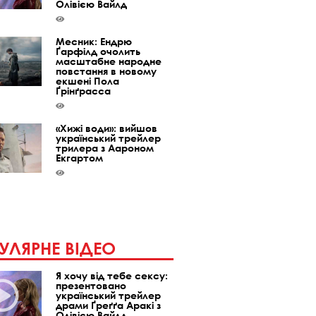
Олівією Вайлд
Месник: Ендрю
Ґарфілд очолить
масштабне народне
повстання в новому
екшені Пола
Ґрінґрасса
«Хижі води»: вийшов
український трейлер
трилера з Аароном
Екгартом
УЛЯРНЕ ВІДЕО
Я хочу від тебе сексу:
презентовано
український трейлер
драми Ґреґґа Аракі з
Олівією Вайлд