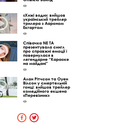
«Хижі води»: вийшов
український трейлер
трилера з Аароном
Екгартом
Співачка NE TA
презентувала сингл
про справжні емоції і
повернулася в
легендарне “Караоке
на майдані”
Алан Рітчсон та Оуен
Вілсон у смертельній
гонці: вийшов трейлер
комедійного екшена
«Перевізник»