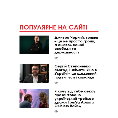
ПОПУЛЯРНЕ НА САЙТІ
Дмитро Чорний: гривня
– це не просто гроші,
а символ нашої
свободи та
державності
Сергій Степаненко:
сьогодні знімати кіно в
Україні – це щоденний
подвиг усієї команди
Я хочу від тебе сексу:
презентовано
український трейлер
драми Ґреґґа Аракі з
Олівією Вайлд