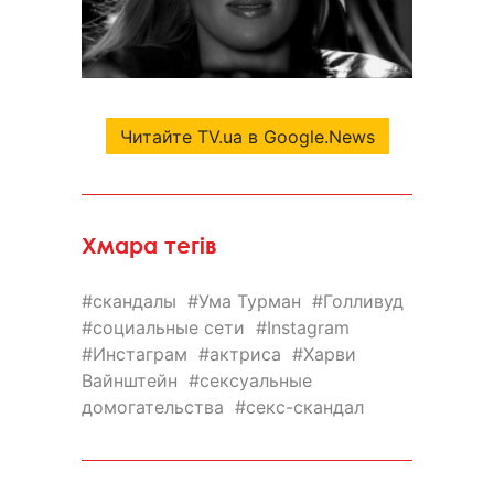
Читайте TV.ua в Google.News
Хмара тегів
скандалы
Ума Турман
Голливуд
социальные сети
Instagram
Инстаграм
актриса
Харви
Вайнштейн
сексуальные
домогательства
секс-скандал