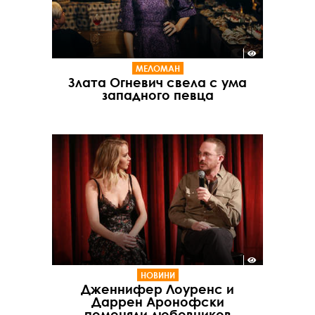
МЕЛОМАН
Злата Огневич свела с ума
западного певца
НОВИНИ
Дженнифер Лоуренс и
Даррен Аронофски
поменяли любовников