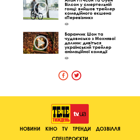
Вілсон у смертельній
гонці: вийшов трейлер
комедійного екшена
«Перевізник»
Баранчик Шон та
чудовисько з Мохнявої
долини: дивіться
український трейлер
анімаційної комедії
НОВИНИ
КІНО
TV
ТРЕНДИ
ДОЗВІЛЛЯ
СПЕЦПРОЄКТИ