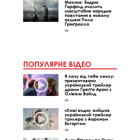
Месник: Ендрю
Ґарфілд очолить
масштабне народне
повстання в новому
екшені Пола
Ґрінґрасса
ПОПУЛЯРНЕ ВІДЕО
Я хочу від тебе сексу:
презентовано
український трейлер
драми Ґреґґа Аракі з
Олівією Вайлд
«Хижі води»: вийшов
український трейлер
трилера з Аароном
Екгартом
Алан Рітчсон та Оуен