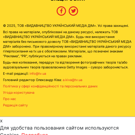
© 2025, ТОВ «ВИДАВНИЦТВО УКРАЇНСЬКИЙ МЕДІА ДІМ». Усі права захищені.
Всі права на матеріали, опубліковані на даному ресурсі, належать ТОВ
«ВИДАВНИЦТВО УКРАЇНСЬКИЙ МЕДІА ДІМ». Будь-яке використання
матеріалів без письмового дозволу ТОВ «ВИДАВНИЦТВО УКРАЇНСЬКИЙ МЕДІА
ДІМ» заборонено. При правомірному використанні матеріалів даного ресурсу
гіперпосилання на tv.ua є обов'язковим. Матеріали, що позначені знаками
"Реклама", "PR", публікуються на правах реклами.
Будь-яке копіювання, передрук та відтворення фотографічних творів та/або
аудіовізуальних творів правовласника Getty Images - суворо забороняється.
E-mail редакції:
info@tv.ua
Головний редактор Олександр Ківа:
a.kiva@tv.ua
Політика у сфері конфіденційності та персональних даних
Угода користувача
Про нас
Редакція сайту
x
Для удобства пользования сайтом используются
Cookies.
Подробнее...