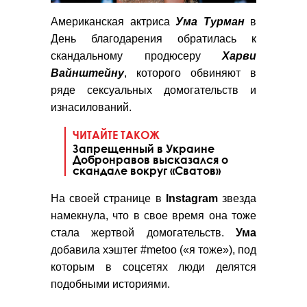
Американская актриса
Ума Турман
в
День благодарения обратилась к
скандальному продюсеру
Харви
Вайнштейну
, которого обвиняют в
ряде сексуальных домогательств и
изнасилований.
ЧИТАЙТЕ ТАКОЖ
Запрещенный в Украине
Добронравов высказался о
скандале вокруг «Сватов»
На своей странице в
Instagram
звезда
намекнула, что в свое время она тоже
стала жертвой домогательств.
Ума
добавила хэштег #metoo («я тоже»), под
которым в соцсетях люди делятся
подобными историями.