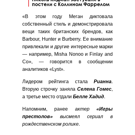
постели с Коллином Фаррелом
«В этом году Меган диктовала
собственный стиль и демонстрировала
вещи таких британских брендов, как
Barbour, Hunter и Burberry. Ее внимание
привлекали и другие интересные марки
— например, Misha Nonoo и Finlay and
Co», — говорится в сообщении
аналитиков «Lyst».
Лидером рейтинга стала
Рианна
.
Вторую строчку заняла
Селена
Гомес
,
а третье место отдали
Белле
Хадид
.
Напомним, ранее
актер
«Игры
престолов»
высмеял сериал в
рождественском ролике
.