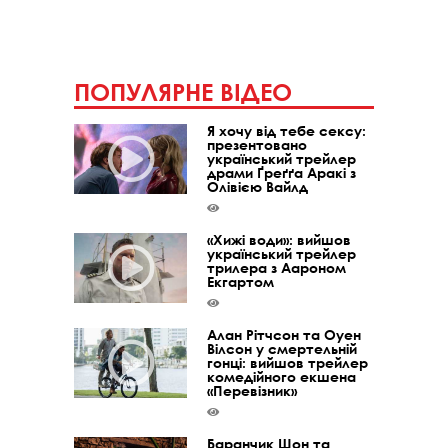
ПОПУЛЯРНЕ ВІДЕО
Я хочу від тебе сексу:
презентовано
український трейлер
драми Ґреґґа Аракі з
Олівією Вайлд
«Хижі води»: вийшов
український трейлер
трилера з Аароном
Екгартом
Алан Рітчсон та Оуен
Вілсон у смертельній
гонці: вийшов трейлер
комедійного екшена
«Перевізник»
Баранчик Шон та