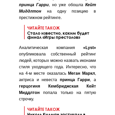
принца Гарри
, но уже обошла
Кейт
Миддлтон
на одну позицию в
престижном рейтинге.
ЧИТАЙТЕ ТАКОЖ
Стало известно, каким будет
финал «Игры престолов»
Аналитическая компания
«Lyst»
опубликовала собственный рейтинг
людей, которых можно назвать иконами
стиля уходящего года. Интересно, что
на 4-м месте оказалась
Меган
Маркл
,
актриса и невеста
принца Гарри
, а
герцогиня Кембриджская Кейт
Миддлтон
попала только на пятую
строчку.
ЧИТАЙТЕ ТАКОЖ
Николь Кидман застукали в