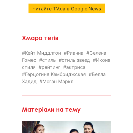
Читайте TV.ua в Google.News
Хмара тегів
Кейт Миддлтон
Рианна
Селена
Гомес
стиль
стиль звезд
Икона
стиля
рейтинг
актриса
Герцогиня Кембриджская
Белла
Хадид
Меган Маркл
Матеріали на тему