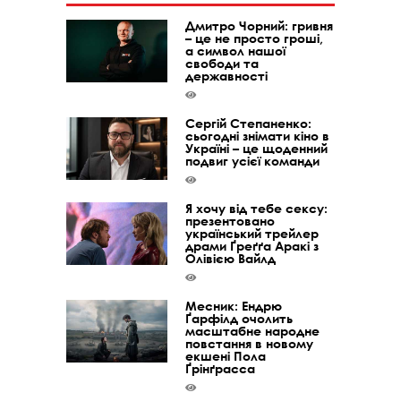
Дмитро Чорний: гривня
– це не просто гроші,
а символ нашої
свободи та
державності
Сергій Степаненко:
сьогодні знімати кіно в
Україні – це щоденний
подвиг усієї команди
Я хочу від тебе сексу:
презентовано
український трейлер
драми Ґреґґа Аракі з
Олівією Вайлд
Месник: Ендрю
Ґарфілд очолить
масштабне народне
повстання в новому
екшені Пола
Ґрінґрасса