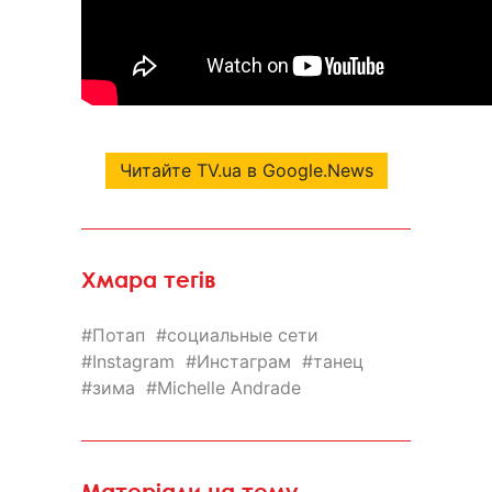
Читайте TV.ua в Google.News
Хмара тегів
Потап
социальные сети
Instagram
Инстаграм
танец
зима
Michelle Andrade
Матеріали на тему