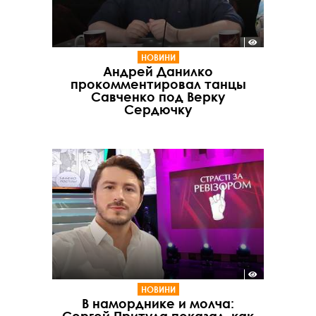
НОВИНИ
Андрей Данилко
прокомментировал танцы
Савченко под Верку
Сердючку
НОВИНИ
В наморднике и молча: