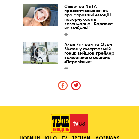
Співачка NE TA
презентувала сингл
про справжні емоції і
повернулася в
легендарне “Караоке
на майдані”
Алан Рітчсон та Оуен
Вілсон у смертельній
гонці: вийшов трейлер
комедійного екшена
«Перевізник»
НОВИНИ
КІНО
TV
ТРЕНДИ
ДОЗВІЛЛЯ