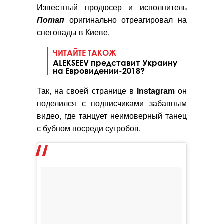
Известный продюсер и исполнитель
Потап
оригинально отреагировал на
снегопады в Киеве.
ЧИТАЙТЕ ТАКОЖ
ALEKSEEV представит Украину
на Евровидении-2018?
Так, на своей странице в
Instagram
он
поделился с подписчиками забавным
видео, где танцует неимоверный танец
с бубном посреди сугробов.