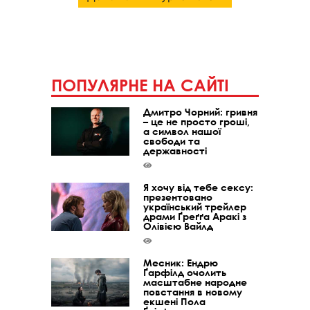
ПОПУЛЯРНЕ НА САЙТІ
Дмитро Чорний: гривня
– це не просто гроші,
а символ нашої
свободи та
державності
Я хочу від тебе сексу:
презентовано
український трейлер
драми Ґреґґа Аракі з
Олівією Вайлд
Месник: Ендрю
Ґарфілд очолить
масштабне народне
повстання в новому
екшені Пола