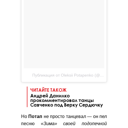
Публикация от Oleksii Potapenko (@realpotap)
Дек 
ЧИТАЙТЕ ТАКОЖ
Андрей Данилко
прокомментировал танцы
Савченко под Верку Сердючку
Но
Потап
не просто танцевал — он пел
песню
«Зима» своей подопечной