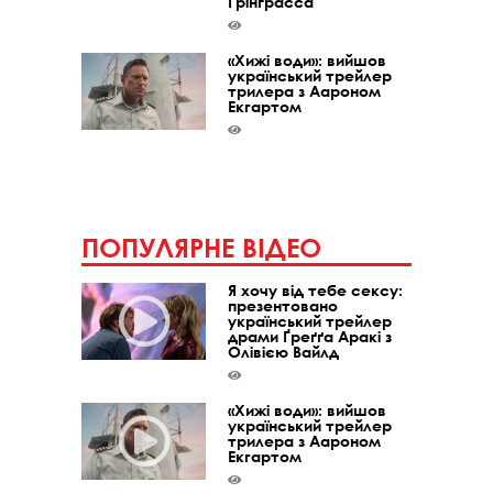
Ґрінґрасса
«Хижі води»: вийшов
український трейлер
трилера з Аароном
Екгартом
ПОПУЛЯРНЕ ВІДЕО
Я хочу від тебе сексу:
презентовано
український трейлер
драми Ґреґґа Аракі з
Олівією Вайлд
«Хижі води»: вийшов
український трейлер
трилера з Аароном
Екгартом