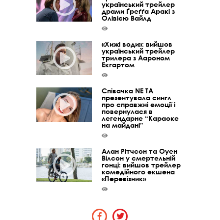
український трейлер
драми Ґреґґа Аракі з
Олівією Вайлд
«Хижі води»: вийшов
український трейлер
трилера з Аароном
Екгартом
Співачка NE TA
презентувала сингл
про справжні емоції і
повернулася в
легендарне “Караоке
на майдані”
Алан Рітчсон та Оуен
Вілсон у смертельній
гонці: вийшов трейлер
комедійного екшена
«Перевізник»