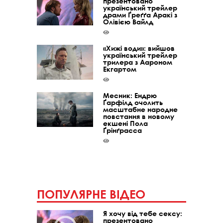
презентовано
український трейлер
драми Ґреґґа Аракі з
Олівією Вайлд
«Хижі води»: вийшов
український трейлер
трилера з Аароном
Екгартом
Месник: Ендрю
Ґарфілд очолить
масштабне народне
повстання в новому
екшені Пола
Ґрінґрасса
ПОПУЛЯРНЕ ВІДЕО
Я хочу від тебе сексу:
презентовано