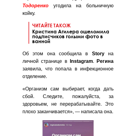
Тодоренко
угодила на больничную
койку.
ЧИТАЙТЕ ТАКОЖ
Кристина Агилера ошеломила
подписчиков голыми фото в
ванной
Об этом она сообщила в
Story
на
личной странице в
Instagram
.
Регина
заявила, что попала в инфекционное
отделение.
«Организм сам выбирает, когда дать
сбой. Следите, пожалуйста, за
здоровьем, не перерабатывайте. Это
плохо заканчивается», — написала она.