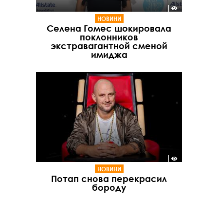
НОВИНИ
Селена Гомес шокировала
поклонников
экстравагантной сменой
имиджа
НОВИНИ
Потап снова перекрасил
бороду