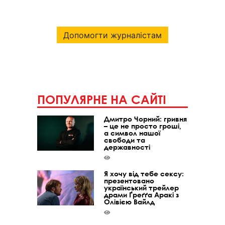
Допомогти журналістам
ПОПУЛЯРНЕ НА САЙТІ
Дмитро Чорний: гривня
– це не просто гроші,
а символ нашої
свободи та
державності
Я хочу від тебе сексу:
презентовано
український трейлер
драми Ґреґґа Аракі з
Олівією Вайлд