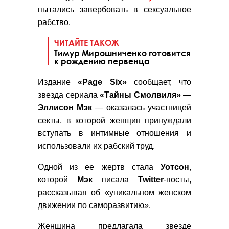
пытались завербовать в сексуальное
рабство.
ЧИТАЙТЕ ТАКОЖ
Тимур Мирошниченко готовится
к рождению первенца
Издание
«Page Six»
сообщает, что
звезда сериала
«Тайны Смолвиля»
—
Эллисон Мэк
— оказалась участницей
секты, в которой женщин принуждали
вступать в интимные отношения и
использовали их рабский труд.
Одной из ее жертв стала
Уотсон
,
которой
Мэк
писала
Twitter
-посты,
рассказывая об «уникальном женском
движении по саморазвитию».
Женщина предлагала звезде