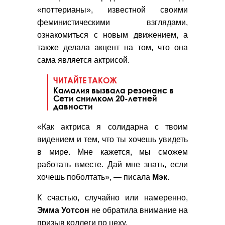
«поттерианы», известной своими
феминистическими взглядами,
ознакомиться с новым движением, а
также делала акцент на том, что она
сама является актрисой.
ЧИТАЙТЕ ТАКОЖ
Камалия вызвала резонанс в
Сети снимком 20-летней
давности
«Как актриса я солидарна с твоим
видением и тем, что ты хочешь увидеть
в мире. Мне кажется, мы сможем
работать вместе. Дай мне знать, если
хочешь поболтать», — писала
Мэк
.
К счастью, случайно или намеренно,
Эмма Уотсон
не обратила внимание на
призыв коллеги по цеху.