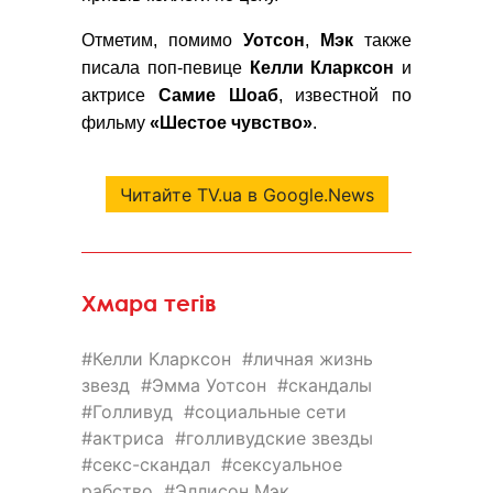
Отметим, помимо
Уотсон
,
Мэк
также
писала поп-певице
Келли Кларксон
и
актрисе
Самие Шоаб
, известной по
фильму
«Шестое чувство»
.
Читайте TV.ua в Google.News
Хмара тегів
Келли Кларксон
личная жизнь
звезд
Эмма Уотсон
скандалы
Голливуд
социальные сети
актриса
голливудские звезды
секс-скандал
сексуальное
рабство
Эллисон Мэк