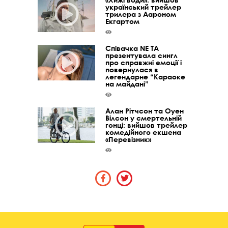
український трейлер
трилера з Аароном
Екгартом
Співачка NE TA
презентувала сингл
про справжні емоції і
повернулася в
легендарне “Караоке
на майдані”
Алан Рітчсон та Оуен
Вілсон у смертельній
гонці: вийшов трейлер
комедійного екшена
«Перевізник»