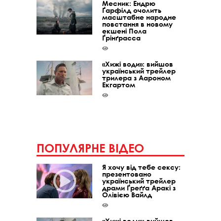
Месник: Ендрю
Ґарфілд очолить
масштабне народне
повстання в новому
екшені Пола
Ґрінґрасса
«Хижі води»: вийшов
український трейлер
трилера з Аароном
Екгартом
ПОПУЛЯРНЕ ВІДЕО
Я хочу від тебе сексу:
презентовано
український трейлер
драми Ґреґґа Аракі з
Олівією Вайлд
«Хижі води»: вийшов