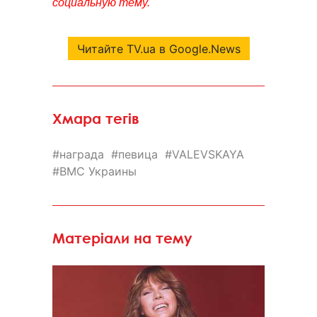
социальную тему.
Читайте TV.ua в Google.News
Хмара тегів
награда
певица
VALEVSKAYA
ВМС Украины
Матеріали на тему