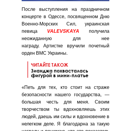
После выступления на праздничном
концерте в Одессе, посвященном Дню
Военно-Морских Сил, украинская
певица
VALEVSKAYA
получила
неожиданную для нее
награду.
Артистке вручили почетный
орден ВМС Украины.
ЧИТАЙТЕ ТАКОЖ
Зианджа похвасталась
фигурой в мини-платье
«Петь для тех, кто стоит на страже
безопасности нашего государства, —
большая честь для меня. Своим
творчеством ты вдохновляешь этих
людей, даешь им силы и вдохновение в
нелегком деле. Я благодарна за такую