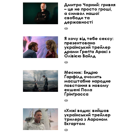
Дмитро Чорний: гривня
– це не просто гроші,
а символ нашої
свободи та
державності
Я хочу від тебе сексу:
презентовано
український трейлер
драми Ґреґґа Аракі з
Олівією Вайлд
Месник: Ендрю
Ґарфілд очолить
масштабне народне
повстання в новому
екшені Пола
Ґрінґрасса
«Хижі води»: вийшов
український трейлер
трилера з Аароном
Екгартом