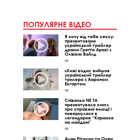
ПОПУЛЯРНЕ ВІДЕО
Я хочу від тебе сексу:
презентовано
український трейлер
драми Ґреґґа Аракі з
Олівією Вайлд
«Хижі води»: вийшов
український трейлер
трилера з Аароном
Екгартом
Співачка NE TA
презентувала сингл
про справжні емоції і
повернулася в
легендарне “Караоке
на майдані”
Алан Рітчсон та Оуен