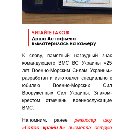
ЧИТАЙТЕ ТАКОЖ
Даша Астафьева
выматерилась на камеру
К слову, памятный нагрудный знак
командующего ВМС ВС Украины «25
лет Военно-Морским Силам Украины»
разработан и изготовлен специально к
юбилею Военно-Морских Сил
Вооруженных Сил Украины. Знаком-
крестом отмечены военнослужащие
ВМС.
Напомним, ранее
режиссер шоу
«Голос країни-8»
высмеяла острую