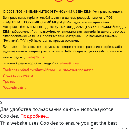
© 2025, ТОВ «ВИДАВНИЦТВО УКРАЇНСЬКИЙ МЕДІА ДІМ». Усі права захищені.
Всі права на матеріали, опубліковані на даному ресурсі, належать ТОВ
«ВИДАВНИЦТВО УКРАЇНСЬКИЙ МЕДІА ДІМ». Будь-яке використання
матеріалів без письмового дозволу ТОВ «ВИДАВНИЦТВО УКРАЇНСЬКИЙ МЕДІА
ДІМ» заборонено. При правомірному використанні матеріалів даного ресурсу
гіперпосилання на tv.ua є обов'язковим. Матеріали, що позначені знаками
"Реклама", "PR", публікуються на правах реклами.
Будь-яке копіювання, передрук та відтворення фотографічних творів та/або
аудіовізуальних творів правовласника Getty Images - суворо забороняється.
E-mail редакції:
info@tv.ua
Головний редактор Олександр Ківа:
a.kiva@tv.ua
Політика у сфері конфіденційності та персональних даних
Угода користувача
Про нас
Редакція сайту
x
Для удобства пользования сайтом используются
Cookies.
Подробнее...
This website uses Cookies to ensure you get the best