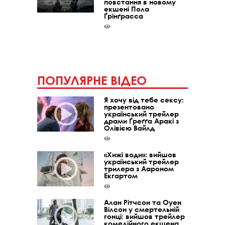
повстання в новому
екшені Пола
Ґрінґрасса
ПОПУЛЯРНЕ ВІДЕО
Я хочу від тебе сексу:
презентовано
український трейлер
драми Ґреґґа Аракі з
Олівією Вайлд
«Хижі води»: вийшов
український трейлер
трилера з Аароном
Екгартом
Алан Рітчсон та Оуен
Вілсон у смертельній
гонці: вийшов трейлер
комедійного екшена