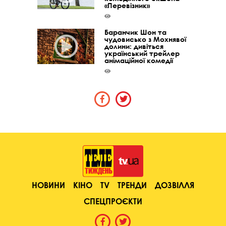
«Перевізник»
Баранчик Шон та
чудовисько з Мохнявої
долини: дивіться
український трейлер
анімаційної комедії
НОВИНИ
КІНО
TV
ТРЕНДИ
ДОЗВІЛЛЯ
СПЕЦПРОЄКТИ