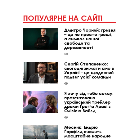
ПОПУЛЯРНЕ НА САЙТІ
Дмитро Чорний: гривня
– це не просто гроші,
а символ нашої
свободи та
державності
Сергій Степаненко:
сьогодні знімати кіно в
Україні – це щоденний
подвиг усієї команди
Я хочу від тебе сексу:
презентовано
український трейлер
драми Ґреґґа Аракі з
Олівією Вайлд
Месник: Ендрю
Ґарфілд очолить
масштабне народне