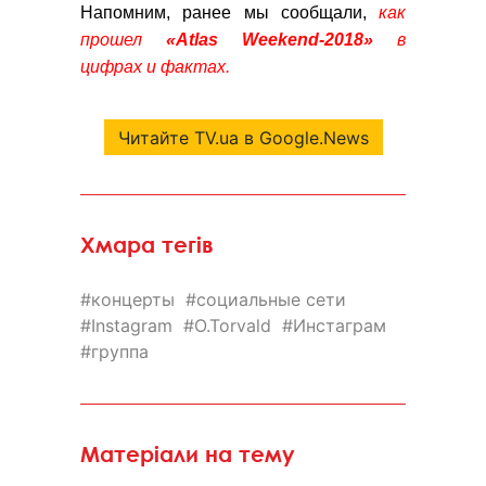
Напомним, ранее мы сообщали,
как
прошел
«Atlas Weekend-2018»
в
цифрах и фактах.
Читайте TV.ua в Google.News
Хмара тегів
концерты
социальные сети
Instagram
O.Torvald
Инстаграм
группа
Матеріали на тему