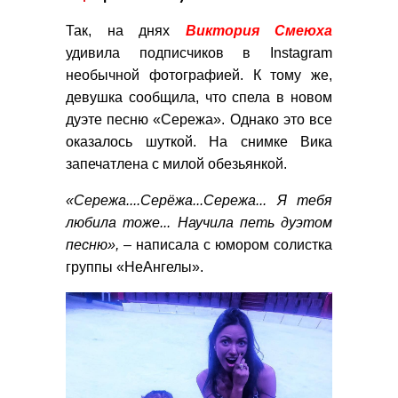
Так, на днях
Виктория Смеюха
удивила подписчиков в Instagram
необычной фотографией. К тому же,
девушка сообщила, что спела в новом
дуэте песню «Сережа». Однако это все
оказалось шуткой. На снимке Вика
запечатлена с милой обезьянкой.
«Сережа....Серёжа...Сережа... Я тебя
любила тоже... Научила петь дуэтом
песню»,
– написала с юмором солистка
группы «НеАнгелы».