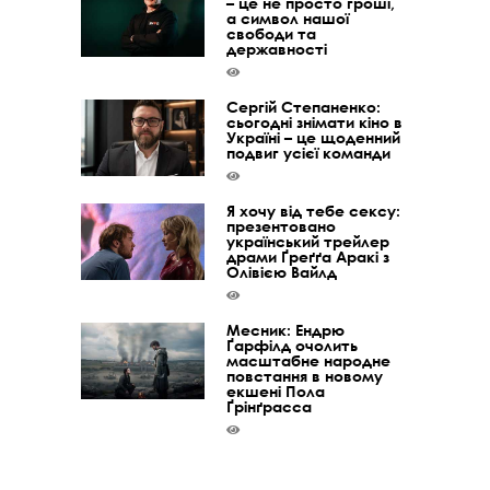
– це не просто гроші,
а символ нашої
свободи та
державності
Сергій Степаненко:
сьогодні знімати кіно в
Україні – це щоденний
подвиг усієї команди
Я хочу від тебе сексу:
презентовано
український трейлер
драми Ґреґґа Аракі з
Олівією Вайлд
Месник: Ендрю
Ґарфілд очолить
масштабне народне
повстання в новому
екшені Пола
Ґрінґрасса