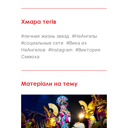
Хмара тегів
личная жизнь звезд
НеАнгелы
социальные сети
Вика из
НеАнгелов
Instagram
Виктория
Смеюха
Матеріали на тему