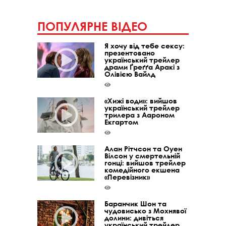
ПОПУЛЯРНЕ ВІДЕО
Я хочу від тебе сексу:
презентовано
український трейлер
драми Ґреґґа Аракі з
Олівією Вайлд
«Хижі води»: вийшов
український трейлер
трилера з Аароном
Екгартом
Алан Рітчсон та Оуен
Вілсон у смертельній
гонці: вийшов трейлер
комедійного екшена
«Перевізник»
Баранчик Шон та
чудовисько з Мохнявої
долини: дивіться
український трейлер