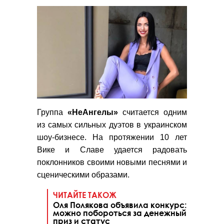
Группа
«НеАнгелы»
считается одним
из самых сильных дуэтов в украинском
шоу-бизнесе. На протяжении 10 лет
Вике и Славе удается радовать
поклонников своими новыми песнями и
сценическими образами.
ЧИТАЙТЕ ТАКОЖ
Оля Полякова объявила конкурс:
можно побороться за денежный
приз и статус