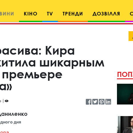
ВИНИ
КІНО
TV
ТРЕНДИ
ДОЗВІЛЛЯ
расива: Кира
хитила шикарным
 премьере
ПОП
а»
о
Даниленко
дного дня
ора...