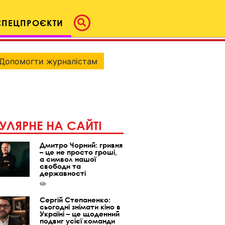
СПЕЦПРОЄКТИ
Допомогти журналістам
УЛЯРНЕ НА САЙТІ
Дмитро Чорний: гривня
– це не просто гроші,
а символ нашої
свободи та
державності
Сергій Степаненко:
сьогодні знімати кіно в
Україні – це щоденний
подвиг усієї команди