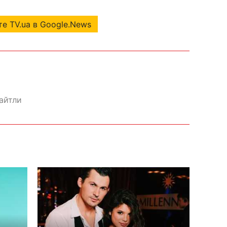
е TV.ua в Google.News
айтли