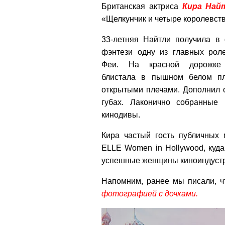
Британская актриса
Кира Най
«Щелкунчик и четыре королевств
33-летняя Найтли получила в
фэнтези одну из главных рол
Феи. На красной дорожке 
блистала в пышном белом п
открытыми плечами. Дополнил 
губах. Лаконично собранные
кинодивы.
Кира частый гость публичных 
ELLE Women in Hollywood, куд
успешные женщины киноиндустр
Напомним, ранее мы писали, 
фотографией с дочками.