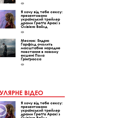
Я хочу від тебе сексу:
презентовано
український трейлер
драми Ґреґґа Аракі з
Олівією Вайлд
Месник: Ендрю
Ґарфілд очолить
масштабне народне
повстання в новому
екшені Пола
Ґрінґрасса
УЛЯРНЕ ВІДЕО
Я хочу від тебе сексу:
презентовано
український трейлер
драми Ґреґґа Аракі з
Олівією Вайлд