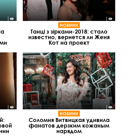
НОВИНИ
на
Танці з зірками-2018: стало
известно, вернется ли Женя
ами
Кот на проект
НОВИНИ
й:
Соломия Витвицкая удивила
овой
фанатов дерзким кожаным
нии
нарядом