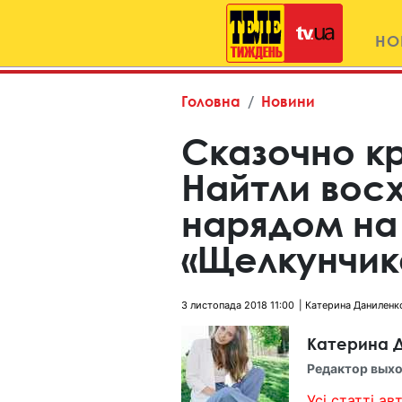
НО
Головна
Новини
Сказочно к
Найтли вос
нарядом на
«Щелкунчик
3 листопада 2018 11:00
Катерина Даниленк
Катерина 
Редактор выхо
Усі статті авт