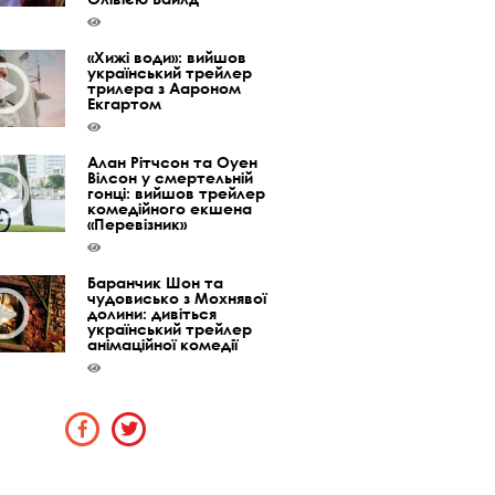
«Хижі води»: вийшов
український трейлер
трилера з Аароном
Екгартом
Алан Рітчсон та Оуен
Вілсон у смертельній
гонці: вийшов трейлер
комедійного екшена
«Перевізник»
Баранчик Шон та
чудовисько з Мохнявої
долини: дивіться
український трейлер
анімаційної комедії