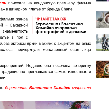
тли
приехала на лондонскую премьеру фильма
а» в шикарном платье от бренда Chanel.
ЧИТАЙТЕ ТАКОЖ
 фильме жанра
Беременная Валентина
ей − Сахарной
Хамайко очаровала
знаменитость
фотографией с дочками
латье в пол с
образ актрисы яркий макияж с акцентом на алых
 волосы подчеркнули женственный овал лица
мероприятий. Недавно она поселила вечеринку
а традиционно приглашаются самые известные и
ии.
что
беременная
Валентина Хамайко
очаровала