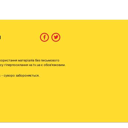
И
користання матеріалів без письмового
гіперпосилання на tv.ua є обов'язковим.
s - суворо забороняється.