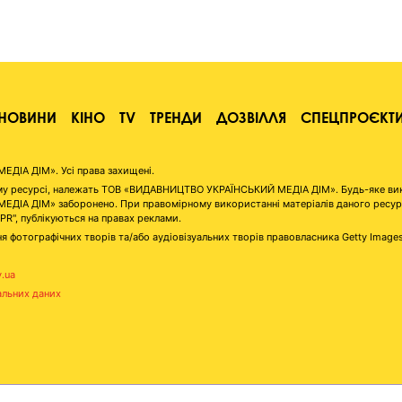
НОВИНИ
КІНО
TV
ТРЕНДИ
ДОЗВІЛЛЯ
СПЕЦПРОЄКТ
ІА ДІМ». Усі права захищені.
аному ресурсі, належать ТОВ «ВИДАВНИЦТВО УКРАЇНСЬКИЙ МЕДІА ДІМ». Будь-яке ви
А ДІМ» заборонено. При правомірному використанні матеріалів даного ресурсу 
"PR", публікуються на правах реклами.
я фотографічних творів та/або аудіовізуальних творів правовласника Getty Image
v.ua
альних даних