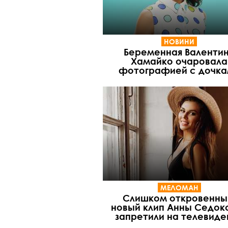
НОВИНИ
Беременная Валенти
Хамайко очаровала
фотографией с дочк
МЕЛОМАН
Слишком откровенны
новый клип Анны Седок
запретили на телевиде