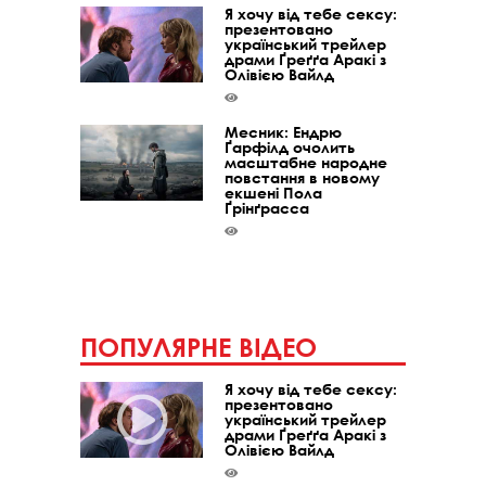
Я хочу від тебе сексу:
презентовано
український трейлер
драми Ґреґґа Аракі з
Олівією Вайлд
Месник: Ендрю
Ґарфілд очолить
масштабне народне
повстання в новому
екшені Пола
Ґрінґрасса
ПОПУЛЯРНЕ ВІДЕО
Я хочу від тебе сексу:
презентовано
український трейлер
драми Ґреґґа Аракі з
Олівією Вайлд