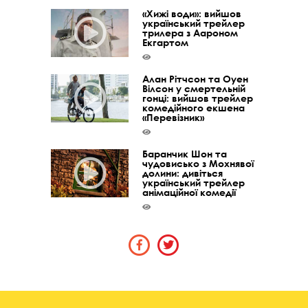
«Хижі води»: вийшов
український трейлер
трилера з Аароном
Екгартом
Алан Рітчсон та Оуен
Вілсон у смертельній
гонці: вийшов трейлер
комедійного екшена
«Перевізник»
Баранчик Шон та
чудовисько з Мохнявої
долини: дивіться
український трейлер
анімаційної комедії