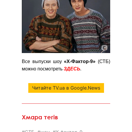
Все выпуски шоу
«Х-Фактор-9»
(СТБ)
можно посмотреть
ЗДЕСЬ
.
Читайте TV.ua в Google.News
Хмара тегів
СТБ
шоу
Х-фактор-9