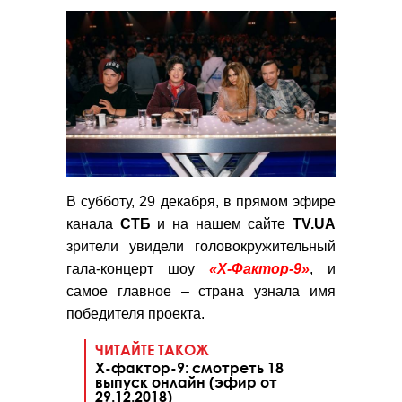
В субботу, 29 декабря, в прямом эфире
канала
СТБ
и на нашем сайте
TV.UA
зрители увидели головокружительный
гала-концерт шоу
«Х-Фактор-9»
, и
самое главное – страна узнала имя
победителя проекта.
ЧИТАЙТЕ ТАКОЖ
Х-фактор-9: смотреть 18
выпуск онлайн (эфир от
29.12.2018)