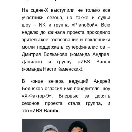
На сцене-Х выступили не только все
участники сезона, но также и судьи
шоу – NK и группа «Pianoбой».
Всю
неделю до финала проекта проходило
зрительское голосование и поклонники
могли поддержать суперфиналистов
–
Дмитрия Волканова (команда Андрея
Данилко) и группу «ZBS Band»
(команда Насти Каменских).
В конце вечера ведущий Андрей
Бедняков огласил имя победителя шоу
«Х-Фактор-9». Впервые за девять
сезонов проекта стала группа, и
это
«ZBS Band»
.