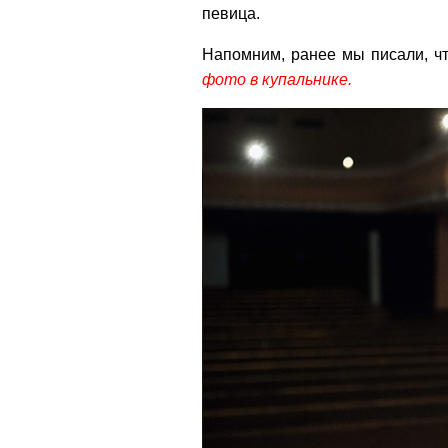
певица.
Напомним, ранее мы писали, ч
фото в купальнике.