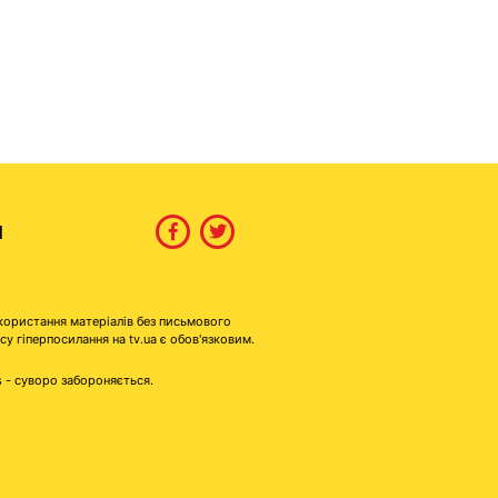
И
користання матеріалів без письмового
гіперпосилання на tv.ua є обов'язковим.
s - суворо забороняється.