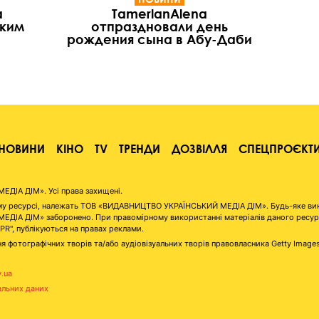
а
TamerlanAlena
ским
отпраздновали день
рождения сына в Абу-Даби
НОВИНИ
КІНО
TV
ТРЕНДИ
ДОЗВІЛЛЯ
СПЕЦПРОЄКТ
ІА ДІМ». Усі права захищені.
аному ресурсі, належать ТОВ «ВИДАВНИЦТВО УКРАЇНСЬКИЙ МЕДІА ДІМ». Будь-яке ви
А ДІМ» заборонено. При правомірному використанні матеріалів даного ресурсу 
"PR", публікуються на правах реклами.
я фотографічних творів та/або аудіовізуальних творів правовласника Getty Image
v.ua
альних даних