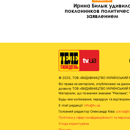
Ирина Билык удивил
поклонников политиче
заявлением
© 2025, ТОВ «ВИДАВНИЦТВО УКРАЇНСЬКИЙ МЕД
Всі права на матеріали, опубліковані на д
дозволу ТОВ «ВИДАВНИЦТВО УКРАЇНСЬКИЙ МЕДІ
Матеріали, що позначені знаками "Реклама", 
Будь-яке копіювання, передрук та відтворенн
E-mail редакції:
info@tv.ua
Головний редактор Олександр Ківа:
a.kiva@t
Політика у сфері конфіденційності та персон
Угода користувача
Про нас