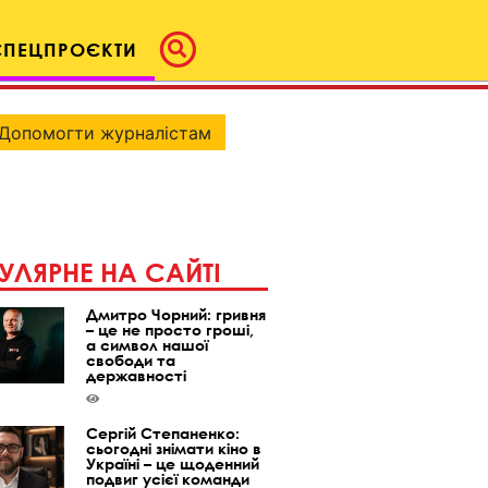
СПЕЦПРОЄКТИ
Допомогти журналістам
УЛЯРНЕ НА САЙТІ
Дмитро Чорний: гривня
– це не просто гроші,
а символ нашої
свободи та
державності
Сергій Степаненко:
сьогодні знімати кіно в
Україні – це щоденний
подвиг усієї команди