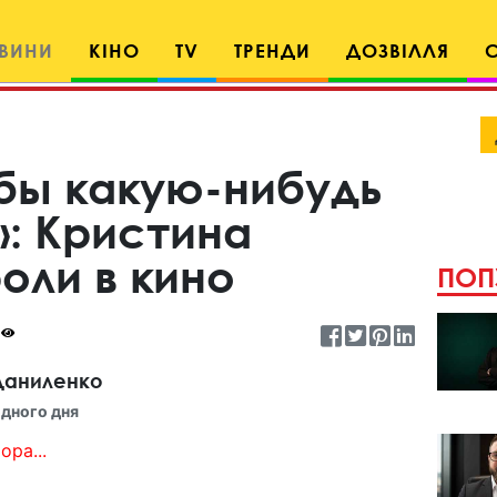
ВИНИ
КІНО
TV
ТРЕНДИ
ДОЗВІЛЛЯ
 бы какую-нибудь
»: Кристина
оли в кино
ПОП
Даниленко
дного дня
ора...