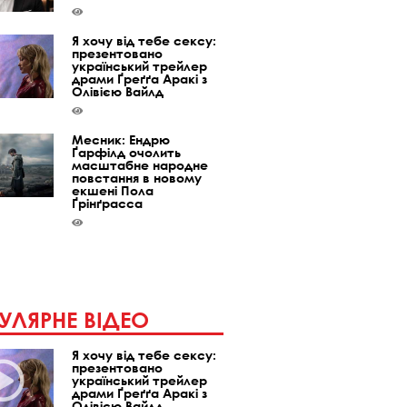
Я хочу від тебе сексу:
презентовано
український трейлер
драми Ґреґґа Аракі з
Олівією Вайлд
Месник: Ендрю
Ґарфілд очолить
масштабне народне
повстання в новому
екшені Пола
Ґрінґрасса
УЛЯРНЕ ВІДЕО
Я хочу від тебе сексу:
презентовано
український трейлер
драми Ґреґґа Аракі з
Олівією Вайлд