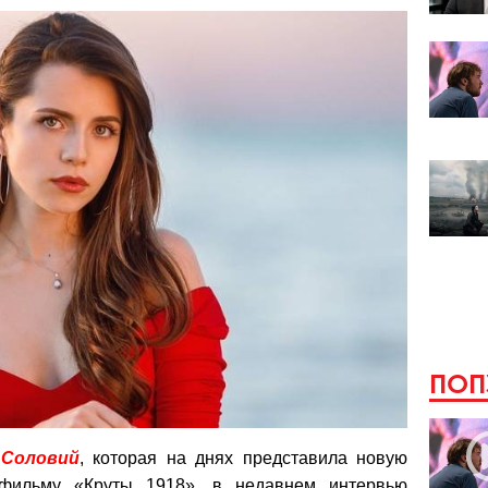
ПОП
 Соловий
, которая на днях представила новую
 фильму «Круты 1918», в недавнем интервью