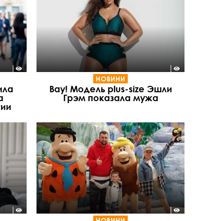
НОВИНИ
ила
Вау! Модель plus-size Эшли
а
Грэм показала мужа
ии
НОВИНИ