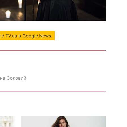
е TV.ua в Google.News
на Соловий