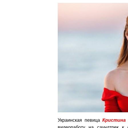
Украинская певица
Кристина
видеоработу на саундтрек к