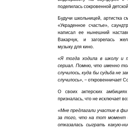
поделилась сокровенной детской
Будучи школьницей, артистка с
«Украденное счастье», саундт
написал ее нынешний настав
Вакарчук, и загорелась же
музыку для кино.
«Я тогда ходила в школу и 
сериал. Помню, что именно то
случилось, куда бы судьба не з
случилось»
, − откровенничает С
О своих актерских амбиция
призналась, что не исключает во
«Мне предлагали участие в фил
за того, что на тот момент 
отказалась сыграть какую-ни