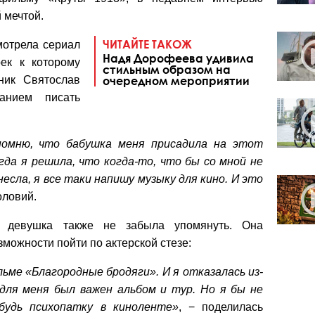
 мечтой.
ЧИТАЙТЕ ТАКОЖ
мотрела сериал
Надя Дорофеева удивила
рек к которому
стильным образом на
ник Святослав
очередном мероприятии
ланием писать
помню, что бабушка меня присадила на этот
гда я решила, что когда-то, что бы со мной не
анесла, я все таки напишу музыку для кино. И это
оловий.
х девушка также не забыла упомянуть. Она
зможности пойти по актерской стезе:
ьме «Благородные бродяги». И я отказалась из-
для меня был важен альбом и тур. Но я бы не
будь психопатку в киноленте»
, − поделилась