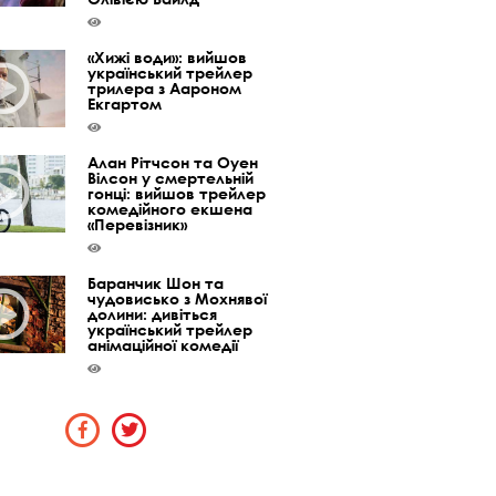
«Хижі води»: вийшов
український трейлер
трилера з Аароном
Екгартом
Алан Рітчсон та Оуен
Вілсон у смертельній
гонці: вийшов трейлер
комедійного екшена
«Перевізник»
Баранчик Шон та
чудовисько з Мохнявої
долини: дивіться
український трейлер
анімаційної комедії