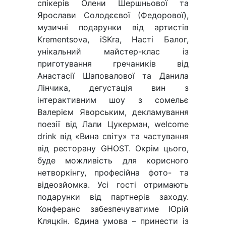
спікерів Олени Шершньової та
Ярослави Солодєєвої (Федорової),
музичні подарунки від артистів
Krementsova, iSKra, Насті Балог,
унікальний майстер-клас із
приготування гречаників від
Анастасії Шаповалової та Данила
Лінчика, дегустація вин з
інтерактивним шоу з сомельє
Валерієм Яворським, декламування
поезії від Лали Цукерман, welcome
drink від «Вина світу» та частування
від ресторану GHOST. Окрім цього,
буде можливість для корисного
нетворкінгу, професійна фото- та
відеозйомка. Усі гості отримають
подарунки від партнерів заходу.
Конферанс забезпечуватиме Юрій
Кляцкін. Єдина умова – принести із