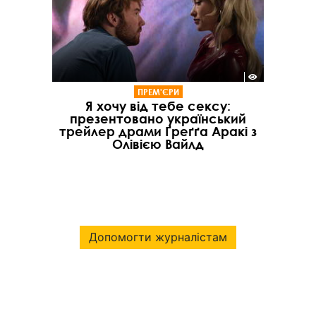
ПРЕМ'ЄРИ
Я хочу від тебе сексу:
презентовано український
трейлер драми Ґреґґа Аракі з
Олівією Вайлд
Допомогти журналістам