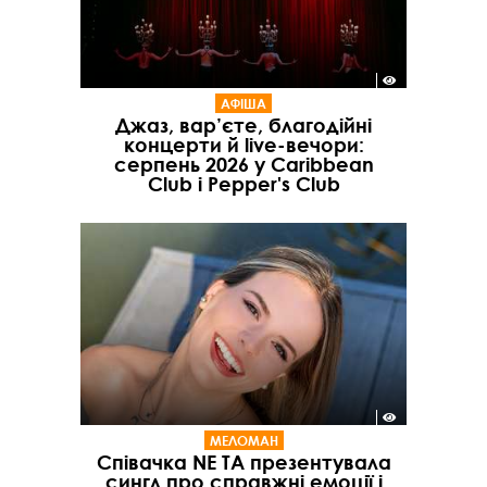
АФІША
Джаз, вар’єте, благодійні
концерти й live-вечори:
серпень 2026 у Caribbean
Club і Pepper's Club
МЕЛОМАН
Співачка NE TA презентувала
сингл про справжні емоції і