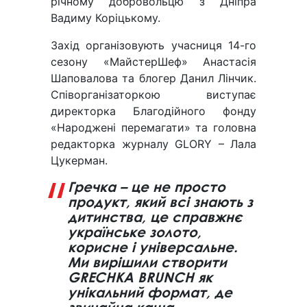
річному добровольцю з Дніпра
Вадиму Коріцькому.
Захід організовують учасниця 14-го
сезону «МайстерШеф» Анастасія
Шаповалова та блогер Данил Лінчик.
Співорганізаторкою виступає
директорка Благодійного фонду
«Народжені перемагати» та головна
редакторка журналу GLORY – Лала
Цукерман.
Гречка – це не просто
продукт, який всі знають з
дитинства, це справжнє
українське золото,
корисне і універсальне.
Ми вирішили створити
GRECHKA BRUNCH як
унікальний формат, де