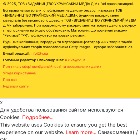
© 2025, ТОВ «ВИДАВНИЦТВО УКРАЇНСЬКИЙ МЕДІА ДІМ». Усі права захищені.
Всі права на матеріали, опубліковані на даному ресурсі, належать ТОВ
«ВИДАВНИЦТВО УКРАЇНСЬКИЙ МЕДІА ДІМ». Будь-яке використання
матеріалів без письмового дозволу ТОВ «ВИДАВНИЦТВО УКРАЇНСЬКИЙ МЕДІА
ДІМ» заборонено. При правомірному використанні матеріалів даного ресурсу
гіперпосилання на tv.ua є обов'язковим. Матеріали, що позначені знаками
"Реклама", "PR", публікуються на правах реклами.
Будь-яке копіювання, передрук та відтворення фотографічних творів та/або
аудіовізуальних творів правовласника Getty Images - суворо забороняється.
E-mail редакції:
info@tv.ua
Головний редактор Олександр Ківа:
a.kiva@tv.ua
Політика у сфері конфіденційності та персональних даних
Угода користувача
Про нас
Редакція сайту
x
Для удобства пользования сайтом используются
Cookies.
Подробнее...
This website uses Cookies to ensure you get the best
experience on our website.
Learn more...
Ознакомлен(а) /
OK