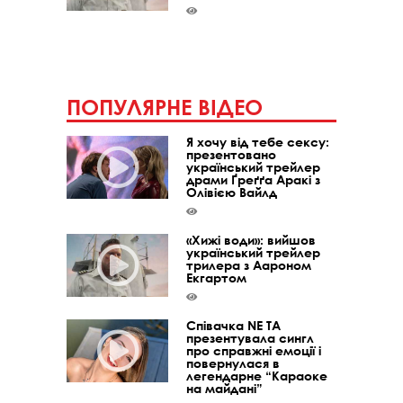
ПОПУЛЯРНЕ ВІДЕО
Я хочу від тебе сексу:
презентовано
український трейлер
драми Ґреґґа Аракі з
Олівією Вайлд
«Хижі води»: вийшов
український трейлер
трилера з Аароном
Екгартом
Співачка NE TA
презентувала сингл
про справжні емоції і
повернулася в
легендарне “Караоке
на майдані”