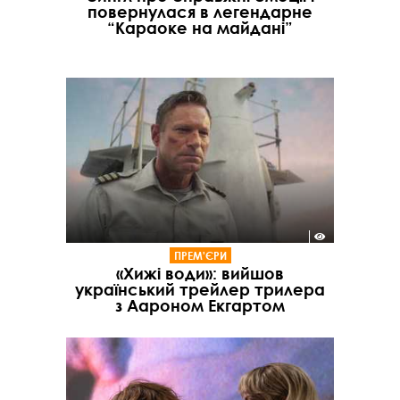
повернулася в легендарне
“Караоке на майдані”
ПРЕМ'ЄРИ
«Хижі води»: вийшов
український трейлер трилера
з Аароном Екгартом