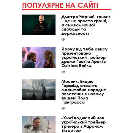
ПОПУЛЯРНЕ НА САЙТІ
Дмитро Чорний: гривня
– це не просто гроші,
а символ нашої
свободи та
державності
Я хочу від тебе сексу:
презентовано
український трейлер
драми Ґреґґа Аракі з
Олівією Вайлд
Месник: Ендрю
Ґарфілд очолить
масштабне народне
повстання в новому
екшені Пола
Ґрінґрасса
«Хижі води»: вийшов
український трейлер
трилера з Аароном
Екгартом