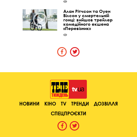
Алан Рітчсон та Оуен
Вілсон у смертельній
гонці: вийшов трейлер
комедійного екшена
«Перевізник»
НОВИНИ
КІНО
TV
ТРЕНДИ
ДОЗВІЛЛЯ
СПЕЦПРОЄКТИ