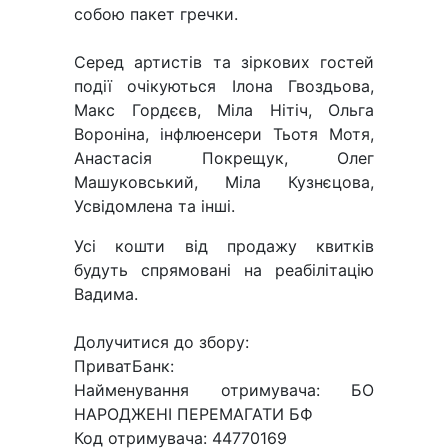
собою пакет гречки.
Серед артистів та зіркових гостей
події очікуються Ілона Гвоздьова,
Макс Гордєєв, Міла Нітіч, Ольга
Вороніна, інфлюенсери Тьотя Мотя,
Анастасія Покрещук, Олег
Машуковський, Міла Кузнєцова,
Усвідомлена та інші.
Усі кошти від продажу квитків
будуть спрямовані на реабілітацію
Вадима.
Долучитися до збору:
ПриватБанк:
Найменування отримувача: БО
НАРОДЖЕНІ ПЕРЕМАГАТИ БФ
Код отримувача: 44770169