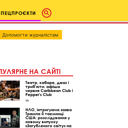
СПЕЦПРОЄКТИ
Допомогти журналістам
УЛЯРНЕ НА САЙТІ
Театр, кабаре, джаз і
триб'юти: афіша
червня Caribbean Club і
Pepper's Club
НЛО, інтригуюча заява
Трампа й таємниці
США: розслідування у
новому випуску
«Загубленого світу» на