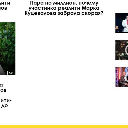
лити
Пара на миллион: почему
нов
участника реалити Марка
Куцевалова забрала скорая?
а
лов
ити-
 до