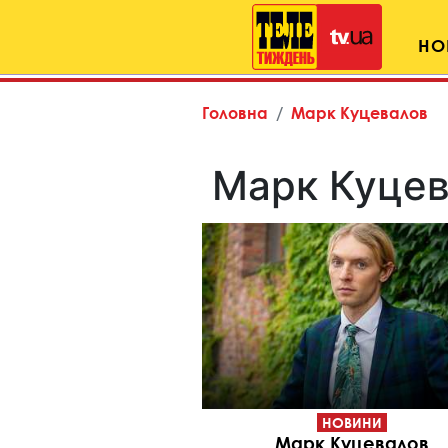
НО
Головна
Марк Куцевалов
Марк Куце
НОВИНИ
Марк Куцевалов