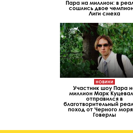
Пара на миллион: в реа
сошлись двое чемпио
Лиги смеха
НОВИНИ
Участник шоу Пара н
миллион Марк Куцева
отправился в
благотворительный реал
поход от Черного моря
Говерлы