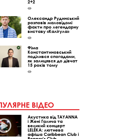
2+2
Олександр Рудинський
розповів маловідомі
факти про легендарну
виставу «Калігула»
Фіма
Константиновський
поділився спогадами,
як залицявся до дівчат
15 років тому
УЛЯРНЕ ВІДЕО
Акустика від TAYANNA
і Жені Галича та
великий концерт
LELÉKA: лютнева
афіша Caribbean Club і
Pepper’s Club