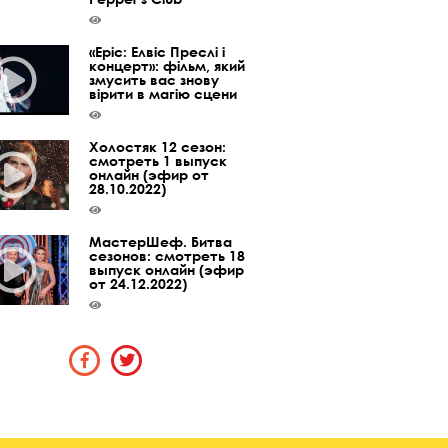
«Epic: Елвіс Преслі і
концерт»: фільм, який
змусить вас знову
вірити в магію сцени
Холостяк 12 сезон:
смотреть 1 выпуск
онлайн (эфир от
28.10.2022)
МастерШеф. Битва
сезонов: смотреть 18
выпуск онлайн (эфир
от 24.12.2022)