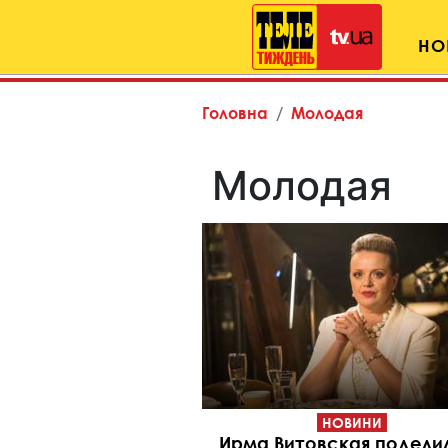
НО
Головна
Молодая
Молодая
НОВИНИ
Ирма Витовская подели