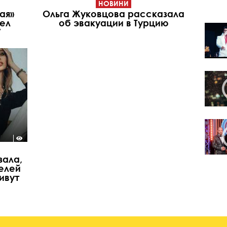
НОВИНИ
ая»
Ольга Жуковцова рассказала
ел
об эвакуации в Турцию
У
зала,
елей
ивут