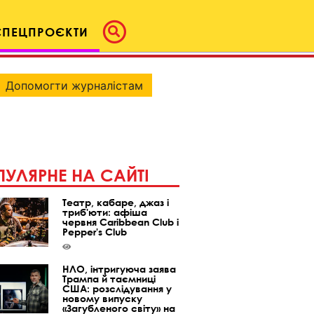
СПЕЦПРОЄКТИ
Допомогти журналістам
УЛЯРНЕ НА САЙТІ
Театр, кабаре, джаз і
триб'юти: афіша
червня Caribbean Club і
Pepper's Club
НЛО, інтригуюча заява
Трампа й таємниці
США: розслідування у
новому випуску
«Загубленого світу» на