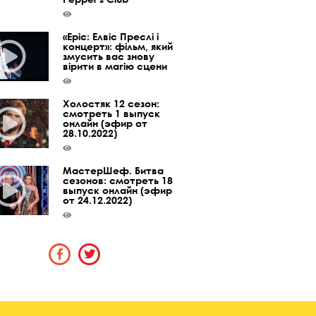
«Epic: Елвіс Преслі і
концерт»: фільм, який
змусить вас знову
вірити в магію сцени
Холостяк 12 сезон:
смотреть 1 выпуск
онлайн (эфир от
28.10.2022)
МастерШеф. Битва
сезонов: смотреть 18
выпуск онлайн (эфир
от 24.12.2022)