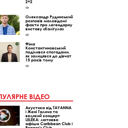
2+2
Олександр Рудинський
розповів маловідомі
факти про легендарну
виставу «Калігула»
Фіма
Константиновський
поділився спогадами,
як залицявся до дівчат
15 років тому
УЛЯРНЕ ВІДЕО
Акустика від TAYANNA
і Жені Галича та
великий концерт
LELÉKA: лютнева
афіша Caribbean Club і
Pepper’s Club