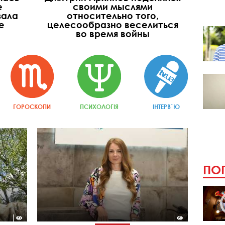
е
своими мыслями
зала
относительно того,
е
целесообразно веселиться
во время войны
ГОРОСКОПИ
ПСИХОЛОГІЯ
ІНТЕРВ`Ю
ПОП