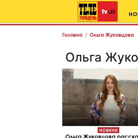
НО
Головна
Ольга Жуковцова
Ольга Жук
НОВИНИ
Ольга Жуковцова расск