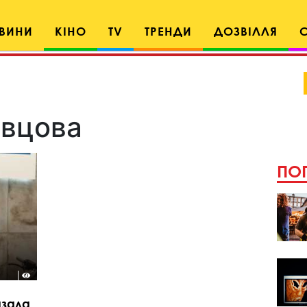
ВИНИ
КІНО
TV
ТРЕНДИ
ДОЗВІЛЛЯ
овцова
ПОП
азала