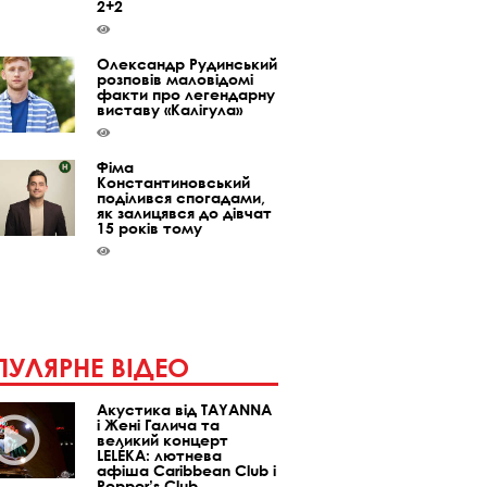
2+2
Олександр Рудинський
розповів маловідомі
факти про легендарну
виставу «Калігула»
Фіма
Константиновський
поділився спогадами,
як залицявся до дівчат
15 років тому
УЛЯРНЕ ВІДЕО
Акустика від TAYANNA
і Жені Галича та
великий концерт
LELÉKA: лютнева
афіша Caribbean Club і
Pepper’s Club