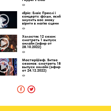
«Epic: Елвіс Преслі і
концерт»: фільм, який
змусить вас знову
вірити в магію сцени
Холостяк 12 сезон:
смотреть 1 выпуск
онлайн (эфир от
28.10.2022)
МастерШеф. Битва
сезонов: смотреть 18
выпуск онлайн (эфир
от 24.12.2022)