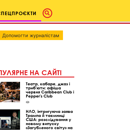
СПЕЦПРОЄКТИ
Допомогти журналістам
УЛЯРНЕ НА САЙТІ
Театр, кабаре, джаз і
триб'юти: афіша
червня Caribbean Club і
Pepper's Club
НЛО, інтригуюча заява
Трампа й таємниці
США: розслідування у
новому випуску
«Загубленого світу» на