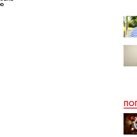
ию
ПОП