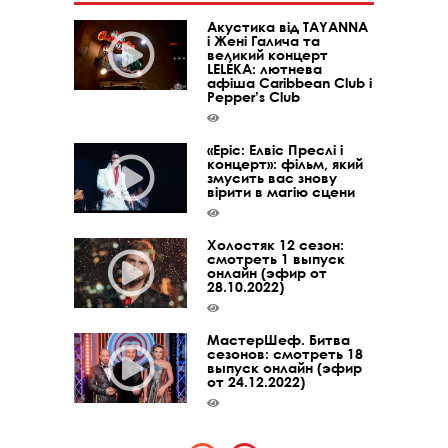
Акустика від TAYANNA
і Жені Галича та
великий концерт
LELÉKA: лютнева
афіша Caribbean Club і
Pepper’s Club
«Epic: Елвіс Преслі і
концерт»: фільм, який
змусить вас знову
вірити в магію сцени
Холостяк 12 сезон:
смотреть 1 выпуск
онлайн (эфир от
28.10.2022)
МастерШеф. Битва
сезонов: смотреть 18
выпуск онлайн (эфир
от 24.12.2022)