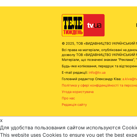
© 2025, ТОВ «ВИДАВНИЦТВО УКРАЇНСЬКИЙ МЕД
Всі права на матеріали, опубліковані на д
дозволу ТОВ «ВИДАВНИЦТВО УКРАЇНСЬКИЙ МЕДІ
Матеріали, що позначені знаками "Реклама", 
Будь-яке копіювання, передрук та відтворенн
E-mail редакції:
info@tv.ua
Головний редактор Олександр Ківа:
a.kiva@t
Політика у сфері конфіденційності та персон
Угода користувача
Про нас
Редакція сайту
x
Для удобства пользования сайтом используются Cooki
This website uses Cookies to ensure you get the best exp