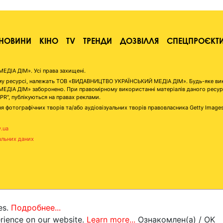
НОВИНИ
КІНО
TV
ТРЕНДИ
ДОЗВІЛЛЯ
СПЕЦПРОЄКТ
ІА ДІМ». Усі права захищені.
аному ресурсі, належать ТОВ «ВИДАВНИЦТВО УКРАЇНСЬКИЙ МЕДІА ДІМ». Будь-яке ви
А ДІМ» заборонено. При правомірному використанні матеріалів даного ресурсу 
"PR", публікуються на правах реклами.
я фотографічних творів та/або аудіовізуальних творів правовласника Getty Image
v.ua
альних даних
es.
Подробнее...
erience on our website.
Learn more...
Ознакомлен(а) / OK