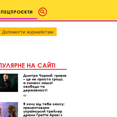
СПЕЦПРОЄКТИ
Допомогти журналістам
УЛЯРНЕ НА САЙТІ
Дмитро Чорний: гривня
– це не просто гроші,
а символ нашої
свободи та
державності
Я хочу від тебе сексу:
презентовано
український трейлер
драми Ґреґґа Аракі з