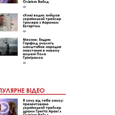
Олівією Вайлд
«Хижі води»: вийшов
український трейлер
трилера з Аароном
Екгартом
Месник: Ендрю
Ґарфілд очолить
масштабне народне
повстання в новому
екшені Пола
Ґрінґрасса
УЛЯРНЕ ВІДЕО
Я хочу від тебе сексу:
презентовано
український трейлер
драми Ґреґґа Аракі з
Олівією Вайлд