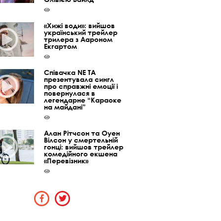
«Хижі води»: вийшов
український трейлер
трилера з Аароном
Екгартом
Співачка NE TA
презентувала сингл
про справжні емоції і
повернулася в
легендарне “Караоке
на майдані”
Алан Рітчсон та Оуен
Вілсон у смертельній
гонці: вийшов трейлер
комедійного екшена
«Перевізник»