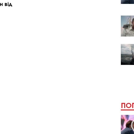
н від
ПОП