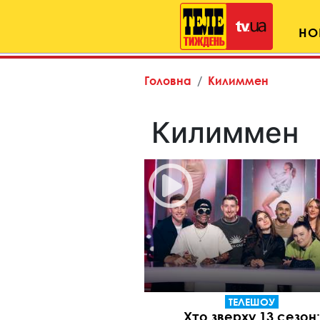
НО
Головна
Килиммен
Килиммен
ТЕЛЕШОУ
Хто зверху 13 сезон: