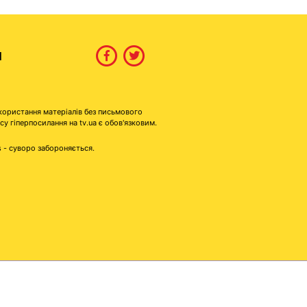
И
користання матеріалів без письмового
гіперпосилання на tv.ua є обов'язковим.
s - суворо забороняється.