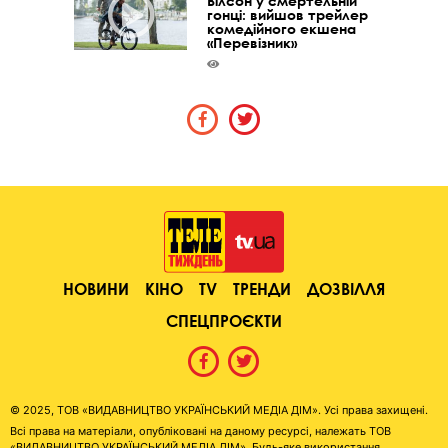
Вілсон у смертельній
гонці: вийшов трейлер
комедійного екшена
«Перевізник»
НОВИНИ
КІНО
TV
ТРЕНДИ
ДОЗВІЛЛЯ
СПЕЦПРОЄКТИ
© 2025, ТОВ «ВИДАВНИЦТВО УКРАЇНСЬКИЙ МЕДІА ДІМ». Усі права захищені.
Всі права на матеріали, опубліковані на даному ресурсі, належать ТОВ
«ВИДАВНИЦТВО УКРАЇНСЬКИЙ МЕДІА ДІМ». Будь-яке використання