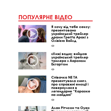
ПОПУЛЯРНЕ ВІДЕО
Я хочу від тебе сексу:
презентовано
український трейлер
драми Ґреґґа Аракі з
Олівією Вайлд
«Хижі води»: вийшов
український трейлер
трилера з Аароном
Екгартом
Співачка NE TA
презентувала сингл
про справжні емоції і
повернулася в
легендарне “Караоке
на майдані”
Алан Рітчсон та Оуен