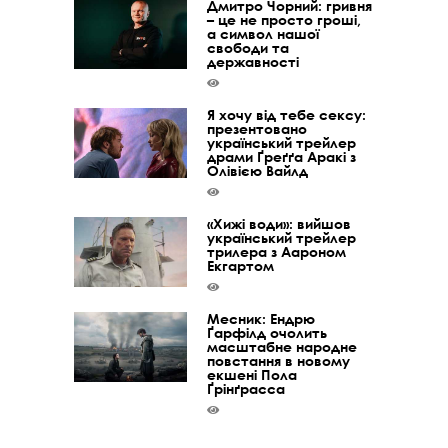
Дмитро Чорний: гривня
– це не просто гроші,
а символ нашої
свободи та
державності
Я хочу від тебе сексу:
презентовано
український трейлер
драми Ґреґґа Аракі з
Олівією Вайлд
«Хижі води»: вийшов
український трейлер
трилера з Аароном
Екгартом
Месник: Ендрю
Ґарфілд очолить
масштабне народне
повстання в новому
екшені Пола
Ґрінґрасса