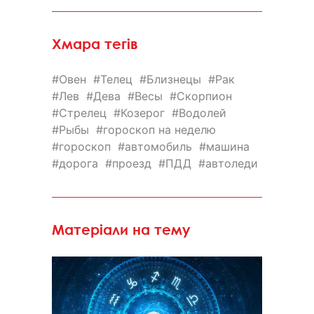
Хмара тегів
Овен
Телец
Близнецы
Рак
Лев
Дева
Весы
Скорпион
Стрелец
Козерог
Водолей
Рыбы
гороскоп на неделю
гороскоп
автомобиль
машина
дорога
проезд
ПДД
автоледи
Матеріали на тему